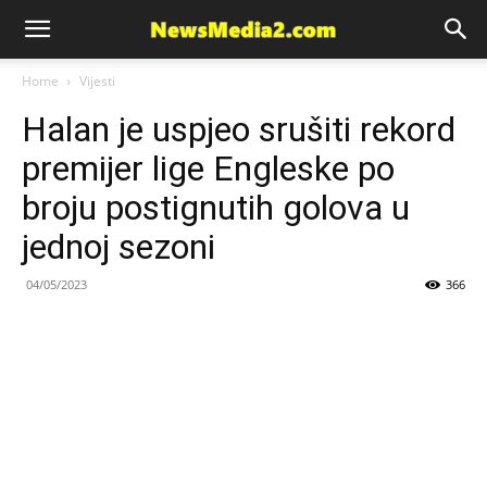
News
Home
Vijesti
Halan je uspjeo srušiti rekord
Media
premijer lige Engleske po
broju postignutih golova u
jednoj sezoni
04/05/2023
366