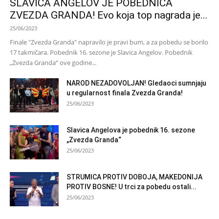
SLAVICA ANGELOV JE POBEDNICA
ZVEZDA GRANDA! Evo koja top nagrada je...
25/06/2023
Finale "Zvezda Granda" napravilo je pravi bum, a za pobedu se borilo
17 takmičara. Pobednik 16. sezone je Slavica Angelov. Pobednik
„Zvezda Granda“ ove godine...
NAROD NEZADOVOLJAN! Gledaoci sumnjaju
u regularnost finala Zvezda Granda!
25/06/2023
Slavica Angelova je pobednik 16. sezone
„Zvezda Granda“
25/06/2023
STRUMICA PROTIV DOBOJA, MAKEDONIJA
PROTIV BOSNE! U trci za pobedu ostali...
25/06/2023