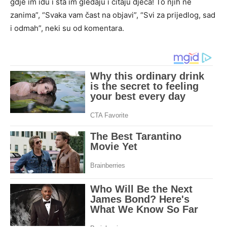
gdje im idu i šta im gledaju i čitaju djeca! To njih ne
zanima”, “Svaka vam čast na objavi”, “Svi za prijedlog, sad
i odmah”, neki su od komentara.