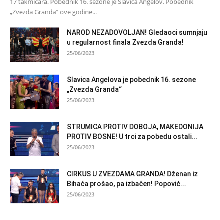
17 takmičara. Pobednik 16. sezone je Slavica Angelov. Pobednik
„Zvezda Granda“ ove godine...
NAROD NEZADOVOLJAN! Gledaoci sumnjaju
u regularnost finala Zvezda Granda!
25/06/2023
Slavica Angelova je pobednik 16. sezone
„Zvezda Granda“
25/06/2023
STRUMICA PROTIV DOBOJA, MAKEDONIJA
PROTIV BOSNE! U trci za pobedu ostali...
25/06/2023
CIRKUS U ZVEZDAMA GRANDA! Dženan iz
Bihaća prošao, pa izbačen! Popović...
25/06/2023