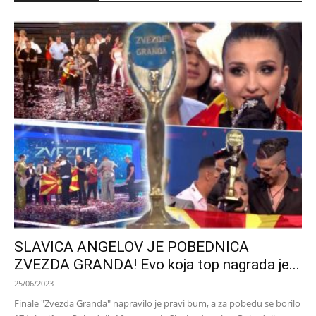
SLAVICA ANGELOV JE POBEDNICA
ZVEZDA GRANDA! Evo koja top nagrada je...
25/06/2023
Finale "Zvezda Granda" napravilo je pravi bum, a za pobedu se borilo