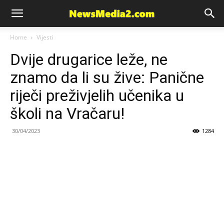
News
Home
Vijesti
Dvije drugarice leže, ne
Media
znamo da li su žive: Panične
riječi preživjelih učenika u
školi na Vračaru!
30/04/2023
1284