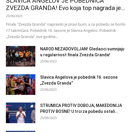
SLAVICA ANGELOV JE POBEDNICA
ZVEZDA GRANDA! Evo koja top nagrada je...
25/06/2023
Finale "Zvezda Granda" napravilo je pravi bum, a za pobedu se borilo
17 takmičara. Pobednik 16. sezone je Slavica Angelov. Pobednik
„Zvezda Granda“ ove godine...
NAROD NEZADOVOLJAN! Gledaoci sumnjaju
u regularnost finala Zvezda Granda!
25/06/2023
Slavica Angelova je pobednik 16. sezone
„Zvezda Granda“
25/06/2023
STRUMICA PROTIV DOBOJA, MAKEDONIJA
PROTIV BOSNE! U trci za pobedu ostali...
25/06/2023