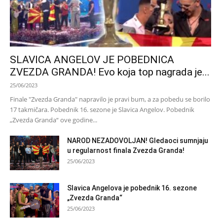
SLAVICA ANGELOV JE POBEDNICA
ZVEZDA GRANDA! Evo koja top nagrada je...
25/06/2023
Finale "Zvezda Granda" napravilo je pravi bum, a za pobedu se borilo
17 takmičara. Pobednik 16. sezone je Slavica Angelov. Pobednik
„Zvezda Granda“ ove godine...
NAROD NEZADOVOLJAN! Gledaoci sumnjaju
u regularnost finala Zvezda Granda!
25/06/2023
Slavica Angelova je pobednik 16. sezone
„Zvezda Granda“
25/06/2023