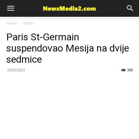
News
Home
Vijesti
Paris St-Germain
Media
suspendovao Mesija na dvije
sedmice
03/05/2023
390