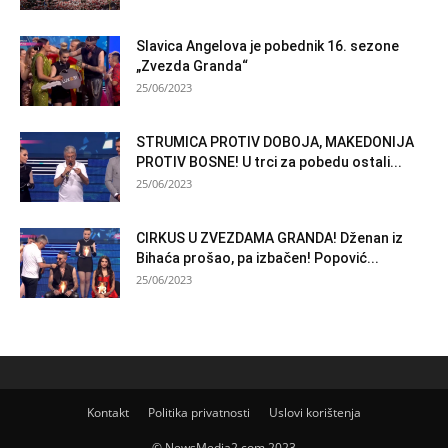
Slavica Angelova je pobednik 16. sezone
„Zvezda Granda“
25/06/2023
STRUMICA PROTIV DOBOJA, MAKEDONIJA
PROTIV BOSNE! U trci za pobedu ostali...
25/06/2023
CIRKUS U ZVEZDAMA GRANDA! Dženan iz
Bihaća prošao, pa izbačen! Popović...
25/06/2023
Kontakt
Politika privatnosti
Uslovi korištenja
© NewsMedia2.com 2023