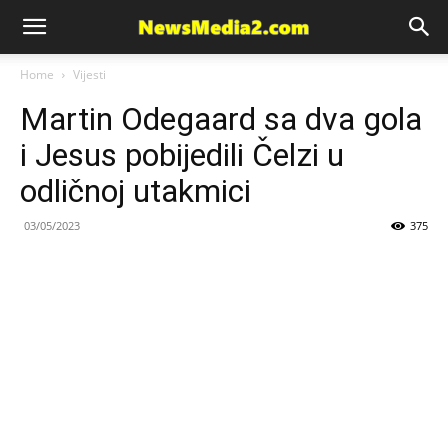
News
Home
Vijesti
Martin Odegaard sa dva gola
Media
i Jesus pobijedili Čelzi u
odličnoj utakmici
03/05/2023
375