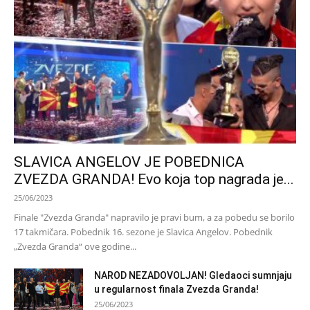
SLAVICA ANGELOV JE POBEDNICA
ZVEZDA GRANDA! Evo koja top nagrada je...
25/06/2023
Finale "Zvezda Granda" napravilo je pravi bum, a za pobedu se borilo
17 takmičara. Pobednik 16. sezone je Slavica Angelov. Pobednik
„Zvezda Granda“ ove godine...
NAROD NEZADOVOLJAN! Gledaoci sumnjaju
u regularnost finala Zvezda Granda!
25/06/2023