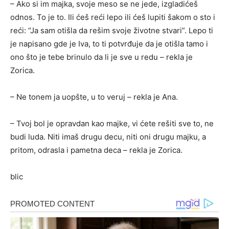
– Ako si im majka, svoje meso se ne jede, izgladićeš
odnos. To je to. Ili ćeš reći lepo ili ćeš lupiti šakom o sto i
reći: “Ja sam otišla da rešim svoje životne stvari”. Lepo ti
je napisano gde je Iva, to ti potvrđuje da je otišla tamo i
ono što je tebe brinulo da li je sve u redu – rekla je
Zorica.
– Ne tonem ja uopšte, u to veruj – rekla je Ana.
– Tvoj bol je opravdan kao majke, vi ćete rešiti sve to, ne
budi luda. Niti imaš drugu decu, niti oni drugu majku, a
pritom, odrasla i pametna deca – rekla je Zorica.
blic