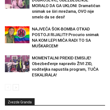
DOBROJEVIĆ, OBEZBEĐENJE
MORALO DA GA UKLONI: Dramatičan
snimak se širi mrežama, OVO nije
smelo da se desi!
NAJVEĆA ŠOK-BOMBA OTKAD
POSTOJI RIJALITI! Procurio snimak
NA KOM LEPI MIĆA RADI TO SA
MUŠKARCEM!
MOMENTALNI PREKID EMISIJE!
Obezbeđenje napravilo ŽIVI ZID,
voditeljka napustila program, TUČA
ESKALIRALA!
Zvezde Granda