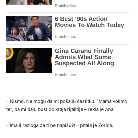
– Nismo. Ne mogu da mi pošalju čestitku: “Mama volimo
te”, da mi daju bust do kraja rijalitija – rekla je Ana.
– Ima li razloga da ti ne napišu?! – pitala je Zorica.