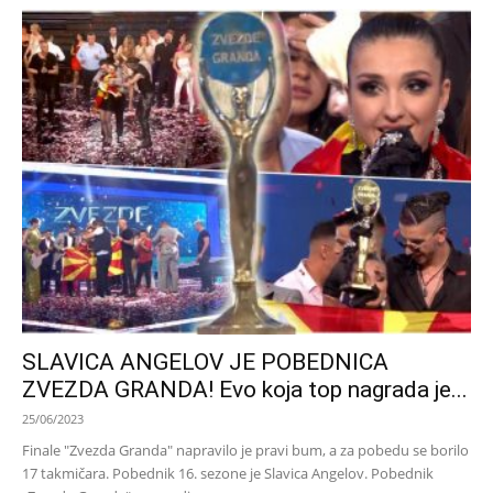
SLAVICA ANGELOV JE POBEDNICA
ZVEZDA GRANDA! Evo koja top nagrada je...
25/06/2023
Finale "Zvezda Granda" napravilo je pravi bum, a za pobedu se borilo
17 takmičara. Pobednik 16. sezone je Slavica Angelov. Pobednik