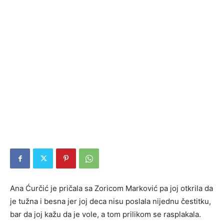
Ana Ćurčić je pričala sa Zoricom Marković pa joj otkrila da
je tužna i besna jer joj deca nisu poslala nijednu čestitku,
bar da joj kažu da je vole, a tom prilikom se rasplakala.