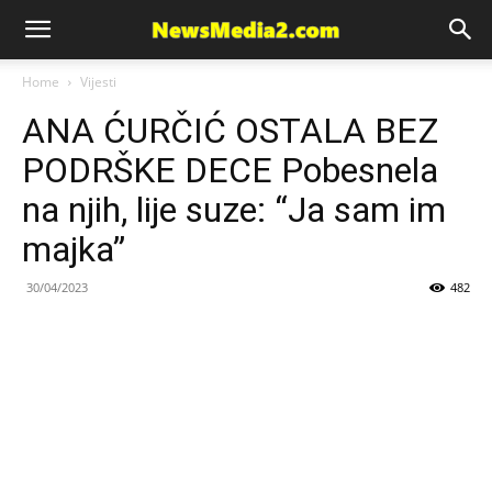
News
Home
Vijesti
ANA ĆURČIĆ OSTALA BEZ
Media
PODRŠKE DECE Pobesnela
na njih, lije suze: “Ja sam im
majka”
30/04/2023
482