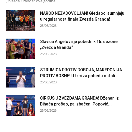
„Zvezda Granda“ ove godine...
NAROD NEZADOVOLJAN! Gledaoci sumnjaju
u regularnost finala Zvezda Granda!
25/06/2023
Slavica Angelova je pobednik 16. sezone
„Zvezda Granda“
25/06/2023
STRUMICA PROTIV DOBOJA, MAKEDONIJA
PROTIV BOSNE! U trci za pobedu ostali...
25/06/2023
CIRKUS U ZVEZDAMA GRANDA! Dženan iz
Bihaća prošao, pa izbačen! Popović...
25/06/2023