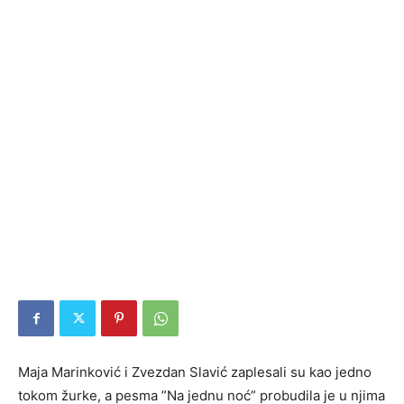
Maja Marinković i Zvezdan Slavić zaplesali su kao jedno
tokom žurke, a pesma ”Na jednu noć” probudila je u njima