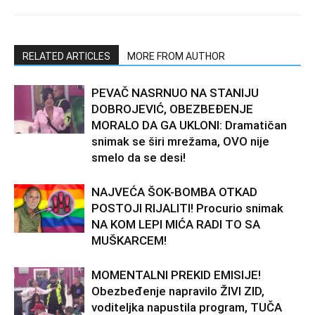
RELATED ARTICLES
MORE FROM AUTHOR
PEVAČ NASRNUO NA STANIJU
DOBROJEVIĆ, OBEZBEĐENJE
MORALO DA GA UKLONI: Dramatičan
snimak se širi mrežama, OVO nije
smelo da se desi!
NAJVEĆA ŠOK-BOMBA OTKAD
POSTOJI RIJALITI! Procurio snimak
NA KOM LEPI MIĆA RADI TO SA
MUŠKARCEM!
MOMENTALNI PREKID EMISIJE!
Obezbeđenje napravilo ŽIVI ZID,
voditeljka napustila program, TUČA