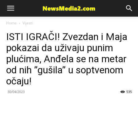
News
Home
Vijesti
ISTI IGRAČI! Zvezdan i Maja
Media
pokazai da uživaju punim
plućima, Anđela se na metar
od nih ”gušila” u soptvenom
očaju!
30/04/2023
535