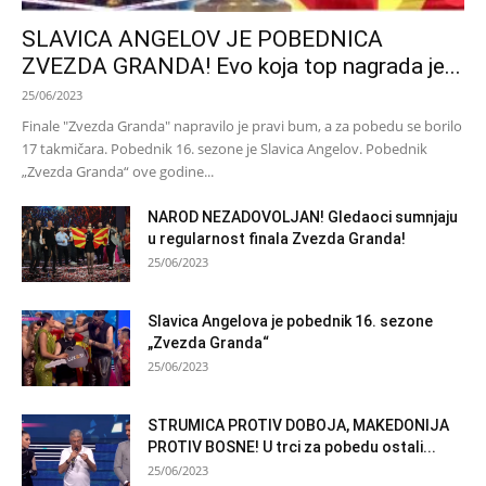
SLAVICA ANGELOV JE POBEDNICA
ZVEZDA GRANDA! Evo koja top nagrada je...
25/06/2023
Finale "Zvezda Granda" napravilo je pravi bum, a za pobedu se borilo
17 takmičara. Pobednik 16. sezone je Slavica Angelov. Pobednik
„Zvezda Granda“ ove godine...
NAROD NEZADOVOLJAN! Gledaoci sumnjaju
u regularnost finala Zvezda Granda!
25/06/2023
Slavica Angelova je pobednik 16. sezone
„Zvezda Granda“
25/06/2023
STRUMICA PROTIV DOBOJA, MAKEDONIJA
PROTIV BOSNE! U trci za pobedu ostali...
25/06/2023