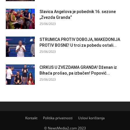
Slavica Angelova je pobednik 16. sezone
„Zvezda Granda“
25/06/2023
STRUMICA PROTIV DOBOJA, MAKEDONIJA
PROTIV BOSNE! U trci za pobedu ostali...
25/06/2023
CIRKUS U ZVEZDAMA GRANDA! Dženan iz
Bihaća prošao, pa izbačen! Popović...
25/06/2023
Kontakt
Politika privatnosti
Uslovi korištenja
© NewsMedia2.com 2023