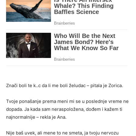
Znači boli te k..c da li me boli želudac – pitala je Zorica.
Tvoje ponašanje prema meni mi se u poslednje vreme ne
dopada. Ja kada sam neraspoložena, dođem i kažem ti
najnormalnije – rekla je Ana.
Nije baš uvek, ali mene to ne smeta, ja tvoju nervozu