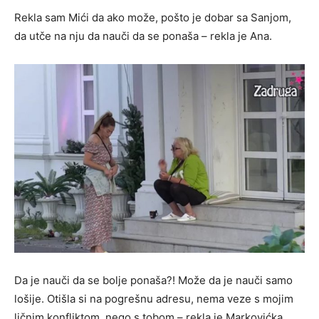
Rekla sam Mići da ako može, pošto je dobar sa Sanjom,
da utče na nju da nauči da se ponaša – rekla je Ana.
Da je nauči da se bolje ponaša?! Može da je nauči samo
lošije. Otišla si na pogrešnu adresu, nema veze s mojim
ličnim konfliktom, nego s tobom – rekla je Markovićka.