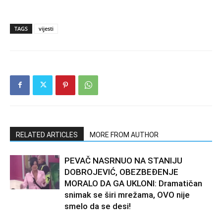
TAGS
vijesti
RELATED ARTICLES
MORE FROM AUTHOR
PEVAČ NASRNUO NA STANIJU
DOBROJEVIĆ, OBEZBEĐENJE
MORALO DA GA UKLONI: Dramatičan
snimak se širi mrežama, OVO nije
smelo da se desi!