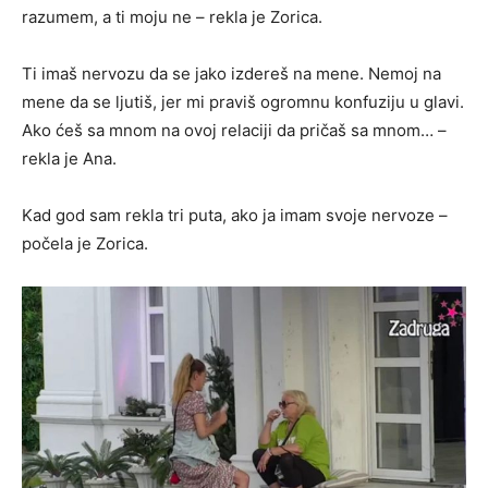
razumem, a ti moju ne – rekla je Zorica.
Ti imaš nervozu da se jako izdereš na mene. Nemoj na
mene da se ljutiš, jer mi praviš ogromnu konfuziju u glavi.
Ako ćeš sa mnom na ovoj relaciji da pričaš sa mnom… –
rekla je Ana.
Kad god sam rekla tri puta, ako ja imam svoje nervoze –
počela je Zorica.