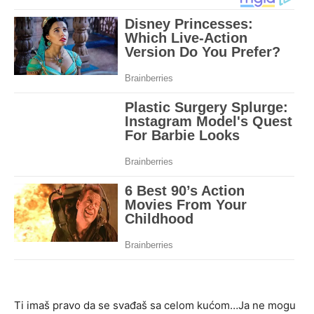
Ti imaš pravo da se svađaš sa celom kućom…Ja ne mogu