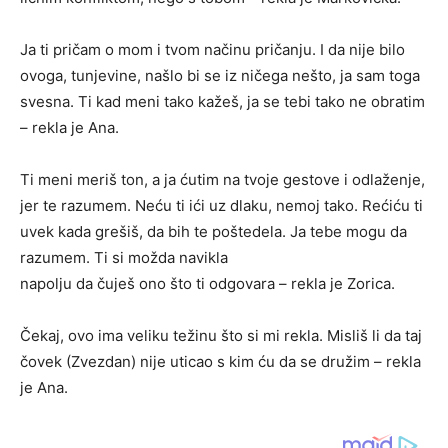
Ja ti pričam o mom i tvom načinu pričanju. I da nije bilo
ovoga, tunjevine, našlo bi se iz ničega nešto, ja sam toga
svesna. Ti kad meni tako kažeš, ja se tebi tako ne obratim
– rekla je Ana.
Ti meni meriš ton, a ja ćutim na tvoje gestove i odlaženje,
jer te razumem. Neću ti ići uz dlaku, nemoj tako. Rećiću ti
uvek kada grešiš, da bih te poštedela. Ja tebe mogu da
razumem. Ti si možda navikla
napolju da čuješ ono što ti odgovara – rekla je Zorica.
Čekaj, ovo ima veliku težinu što si mi rekla. Misliš li da taj
čovek (Zvezdan) nije uticao s kim ću da se družim – rekla
je Ana.