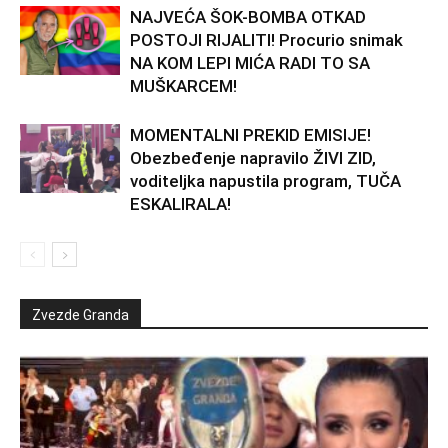
NAJVEĆA ŠOK-BOMBA OTKAD
POSTOJI RIJALITI! Procurio snimak
NA KOM LEPI MIĆA RADI TO SA
MUŠKARCEM!
MOMENTALNI PREKID EMISIJE!
Obezbeđenje napravilo ŽIVI ZID,
voditeljka napustila program, TUČA
ESKALIRALA!
Zvezde Granda