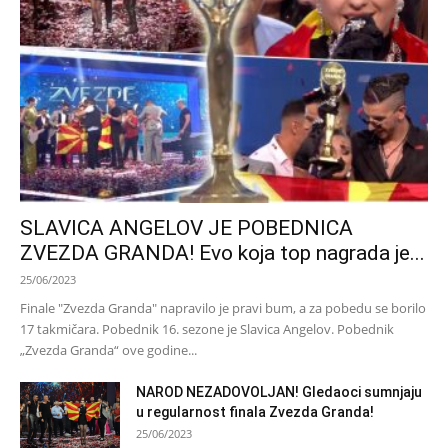
SLAVICA ANGELOV JE POBEDNICA
ZVEZDA GRANDA! Evo koja top nagrada je...
25/06/2023
Finale "Zvezda Granda" napravilo je pravi bum, a za pobedu se borilo
17 takmičara. Pobednik 16. sezone je Slavica Angelov. Pobednik
„Zvezda Granda“ ove godine...
NAROD NEZADOVOLJAN! Gledaoci sumnjaju
u regularnost finala Zvezda Granda!
25/06/2023