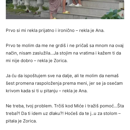
Prvo si mi rekla prijatno i ironično – rekla je Ana.
Prvo te molim da me ne grdiš i ne pričaš sa mnom na ovaj
način, nisam zaslužila…Ja stojim na vratima i kažem ti da
mi nije dobro – rekla je Zorica.
Ja ću da ispoštujem sve na dalje, ali te molim da nemaš
šest promena raspoloženja prema meni, jer se ja osećam
krivom kada si ti u pitanju – rekla je Ana.
Ne treba, tvoj problem. Trčiš kod Miće i tražiš pomoć…Šta
treba?! Da ti idem uz dlaku?! Hoćeš da te j..u za stolom –
pitala je Zorica.