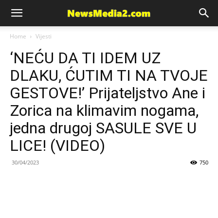
News
Home
Vijesti
‘NEĆU DA TI IDEM UZ
Media
DLAKU, ĆUTIM TI NA TVOJE
GESTOVE!’ Prijateljstvo Ane i
Zorica na klimavim nogama,
jedna drugoj SASULE SVE U
LICE! (VIDEO)
30/04/2023
750