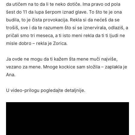
da utičem na to da li te neko dotiče. Ima pravo od pola
šest do 11 da lupa šerpom iznad glave. To što te je ona
budila, to je čista provokacija. Rekla si da nećeš da se
trošiš, sve i da te razumem što si se iznervirala, odlaziš, a
pričali smo tri meseca, a ti isto meni rekla da ti ti ljudi ne
misle dobro – rekla je Zorica.
Ja ovde ne mogu da ti kažem šta mene muči najviše,
vezano za mene. Mnoge kockice sam složila – zaplakla je
Ana.
U video-prilogu pogledajte detaljnije.