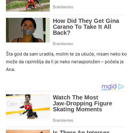
Šta god da sam uradila, molim te za ubuće, nisam neko ko
može da razmišlja da li je neko neraspoložen – počela je
Ana.