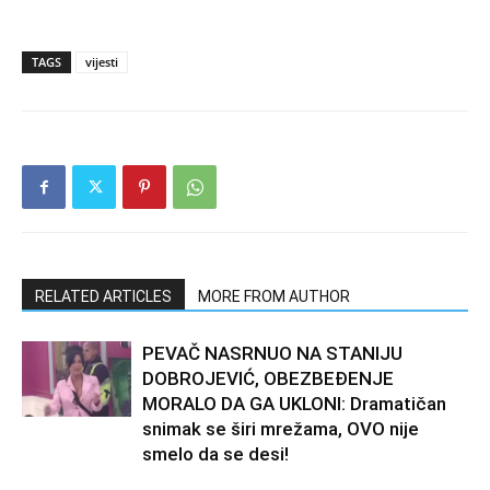
TAGS
vijesti
RELATED ARTICLES
MORE FROM AUTHOR
PEVAČ NASRNUO NA STANIJU
DOBROJEVIĆ, OBEZBEĐENJE
MORALO DA GA UKLONI: Dramatičan
snimak se širi mrežama, OVO nije
smelo da se desi!