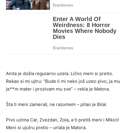
Anita je došla regularno uzela. Lično meni si pretio.
Rekao si mi ujtru: “Bude li mi neko još uzeo pivo, ja mu
je**m mater i prozivam mu sve” – rekla je Matora.
Šta ti meni zameraš, ne razumem – pitao je Bilal.
Pivo uzima Car, Zvezdan, Zola, a ti pretiš meni i Mikici!
Meni si ujutru pretio – urlala je Matora.