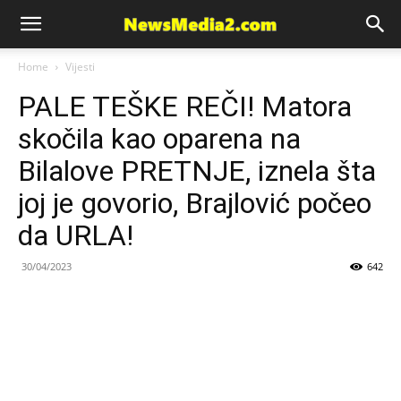
News
Home
Vijesti
PALE TEŠKE REČI! Matora
Media
skočila kao oparena na
Bilalove PRETNJE, iznela šta
joj je govorio, Brajlović počeo
da URLA!
30/04/2023
642