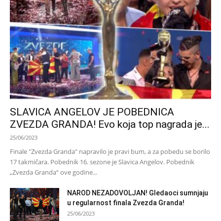
SLAVICA ANGELOV JE POBEDNICA
ZVEZDA GRANDA! Evo koja top nagrada je...
25/06/2023
Finale "Zvezda Granda" napravilo je pravi bum, a za pobedu se borilo
17 takmičara. Pobednik 16. sezone je Slavica Angelov. Pobednik
„Zvezda Granda“ ove godine...
NAROD NEZADOVOLJAN! Gledaoci sumnjaju
u regularnost finala Zvezda Granda!
25/06/2023