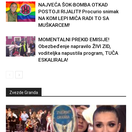
NAJVEĆA ŠOK-BOMBA OTKAD
POSTOJI RIJALITI! Procurio snimak
NA KOM LEPI MIĆA RADI TO SA
MUŠKARCEM!
MOMENTALNI PREKID EMISIJE!
Obezbeđenje napravilo ŽIVI ZID,
voditeljka napustila program, TUČA
ESKALIRALA!
Zvezde Granda