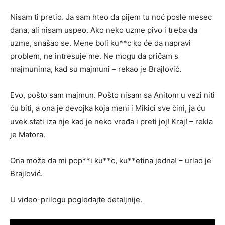
Nisam ti pretio. Ja sam hteo da pijem tu noć posle mesec
dana, ali nisam uspeo. Ako neko uzme pivo i treba da
uzme, snašao se. Mene boli ku**c ko će da napravi
problem, ne intresuje me. Ne mogu da pričam s
majmunima, kad su majmuni – rekao je Brajlović.
Evo, pošto sam majmun. Pošto nisam sa Anitom u vezi niti
ću biti, a ona je devojka koja meni i Mikici sve čini, ja ću
uvek stati iza nje kad je neko vređa i preti joj! Kraj! – rekla
je Matora.
Ona može da mi pop**i ku**c, ku**etina jedna! – urlao je
Brajlović.
U video-prilogu pogledajte detaljnije.