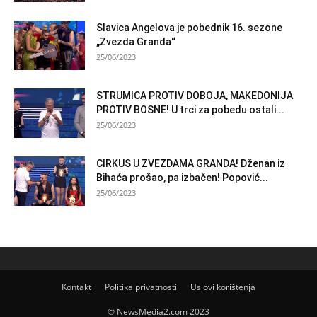
Slavica Angelova je pobednik 16. sezone
„Zvezda Granda“
25/06/2023
STRUMICA PROTIV DOBOJA, MAKEDONIJA
PROTIV BOSNE! U trci za pobedu ostali...
25/06/2023
CIRKUS U ZVEZDAMA GRANDA! Dženan iz
Bihaća prošao, pa izbačen! Popović...
25/06/2023
Kontakt
Politika privatnosti
Uslovi korištenja
© NewsMedia2.com 2023