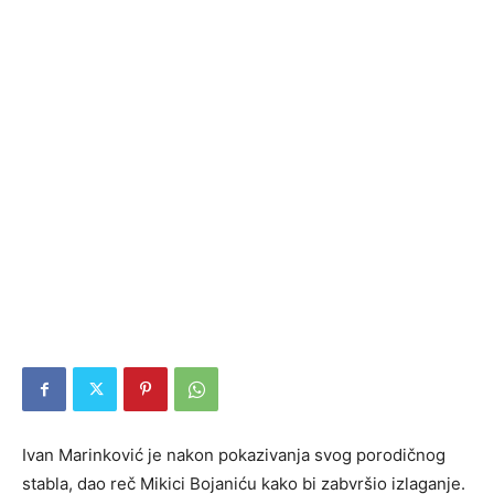
Ivan Marinković je nakon pokazivanja svog porodičnog
stabla, dao reč Mikici Bojaniću kako bi zabvršio izlaganje.