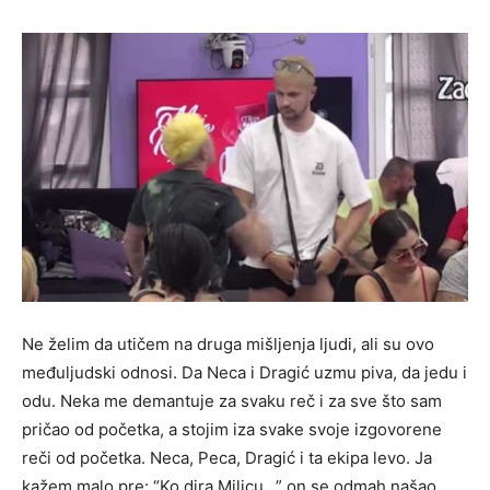
Ne želim da utičem na druga mišljenja ljudi, ali su ovo
međuljudski odnosi. Da Neca i Dragić uzmu piva, da jedu i
odu. Neka me demantuje za svaku reč i za sve što sam
pričao od početka, a stojim iza svake svoje izgovorene
reči od početka. Neca, Peca, Dragić i ta ekipa levo. Ja
kažem malo pre: “Ko dira Milicu…” on se odmah našao