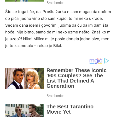
Što se toga tiče, da. Prošlu žurku nisam mogao da dođem
do pića, jedno vino što sam kupio, to mi neko ukrade.
Sedam dana idem i govorim ljudima da ću da im dam šta
hoće, nije bitno, samo da mi neko uzme nešto. Znaš ko mi
je uzeo?! Niko! Milica mi je posle donela jedno pivo, meni
je to zasmetalo – rekao je Bilal.