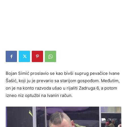
Bojan Simić proslavio se kao bivši suprug pevačice Ivane
Šašić, koji ju je prevario sa starijom gospođom. Međutim,
on je na konto razvoda ušao u rijaliti Zadruga 6, a potom
izneo niz optužbi na Ivanin račun.