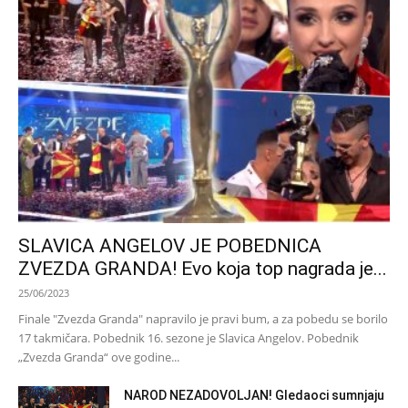
SLAVICA ANGELOV JE POBEDNICA
ZVEZDA GRANDA! Evo koja top nagrada je...
25/06/2023
Finale "Zvezda Granda" napravilo je pravi bum, a za pobedu se borilo
17 takmičara. Pobednik 16. sezone je Slavica Angelov. Pobednik
„Zvezda Granda“ ove godine...
NAROD NEZADOVOLJAN! Gledaoci sumnjaju