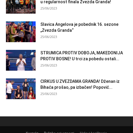
u regularnost finala Zvezda Granda!
25/06/2023
Slavica Angelova je pobednik 16. sezone
„Zvezda Granda“
25/06/2023
STRUMICA PROTIV DOBOJA, MAKEDONIJA
PROTIV BOSNE! U trci za pobedu ostali...
25/06/2023
CIRKUS U ZVEZDAMA GRANDA! Dženan iz
Bihaća prošao, pa izbačen! Popović...
25/06/2023