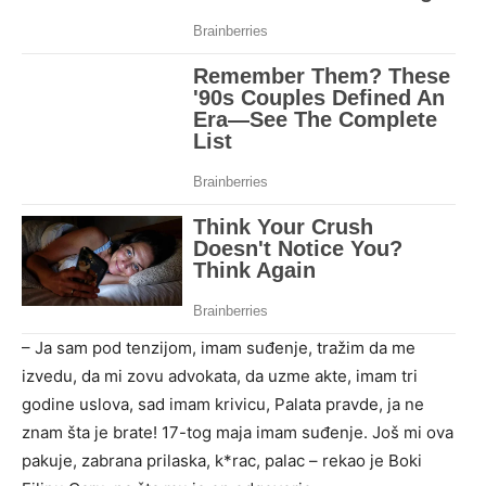
– Ja sam pod tenzijom, imam suđenje, tražim da me
izvedu, da mi zovu advokata, da uzme akte, imam tri
godine uslova, sad imam krivicu, Palata pravde, ja ne
znam šta je brate! 17-tog maja imam suđenje. Još mi ova
pakuje, zabrana prilaska, k*rac, palac – rekao je Boki