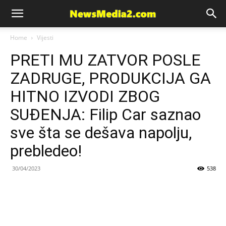
News
Home
Vijesti
PRETI MU ZATVOR POSLE
Media
ZADRUGE, PRODUKCIJA GA
HITNO IZVODI ZBOG
SUĐENJA: Filip Car saznao
sve šta se dešava napolju,
prebledeo!
30/04/2023
538