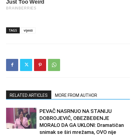
TAGS
vijesti
RELATED ARTICLES
MORE FROM AUTHOR
PEVAČ NASRNUO NA STANIJU
DOBROJEVIĆ, OBEZBEĐENJE
MORALO DA GA UKLONI: Dramatičan
snimak se širi mrežama, OVO nije