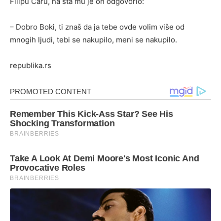
Filipu Caru, na šta mu je on odgovorio:
– Dobro Boki, ti znaš da ja tebe ovde volim više od
mnogih ljudi, tebi se nakupilo, meni se nakupilo.
republika.rs