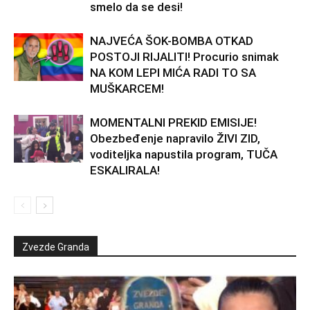
smelo da se desi!
NAJVEĆA ŠOK-BOMBA OTKAD
POSTOJI RIJALITI! Procurio snimak
NA KOM LEPI MIĆA RADI TO SA
MUŠKARCEM!
MOMENTALNI PREKID EMISIJE!
Obezbeđenje napravilo ŽIVI ZID,
voditeljka napustila program, TUČA
ESKALIRALA!
Zvezde Granda