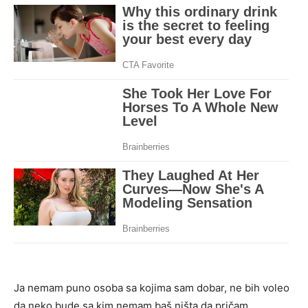
Ja nemam puno osoba sa kojima sam dobar, ne bih voleo
da neko bude sa kim nemam baš ništa da pričam