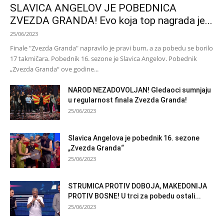
SLAVICA ANGELOV JE POBEDNICA
ZVEZDA GRANDA! Evo koja top nagrada je...
25/06/2023
Finale "Zvezda Granda" napravilo je pravi bum, a za pobedu se borilo
17 takmičara. Pobednik 16. sezone je Slavica Angelov. Pobednik
„Zvezda Granda“ ove godine...
NAROD NEZADOVOLJAN! Gledaoci sumnjaju
u regularnost finala Zvezda Granda!
25/06/2023
Slavica Angelova je pobednik 16. sezone
„Zvezda Granda“
25/06/2023
STRUMICA PROTIV DOBOJA, MAKEDONIJA
PROTIV BOSNE! U trci za pobedu ostali...
25/06/2023