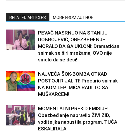
RELATED ARTICLES
MORE FROM AUTHOR
PEVAČ NASRNUO NA STANIJU
DOBROJEVIĆ, OBEZBEĐENJE
MORALO DA GA UKLONI: Dramatičan
snimak se širi mrežama, OVO nije
smelo da se desi!
NAJVEĆA ŠOK-BOMBA OTKAD
POSTOJI RIJALITI! Procurio snimak
NA KOM LEPI MIĆA RADI TO SA
MUŠKARCEM!
MOMENTALNI PREKID EMISIJE!
Obezbeđenje napravilo ŽIVI ZID,
voditeljka napustila program, TUČA
ESKALIRALA!