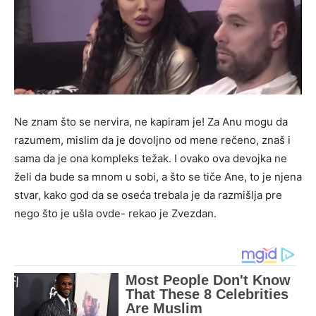
Ne znam što se nervira, ne kapiram je! Za Anu mogu da
razumem, mislim da je dovoljno od mene rečeno, znaš i
sama da je ona kompleks težak. I ovako ova devojka ne
želi da bude sa mnom u sobi, a što se tiče Ane, to je njena
stvar, kako god da se oseća trebala je da razmišlja pre
nego što je ušla ovde- rekao je Zvezdan.