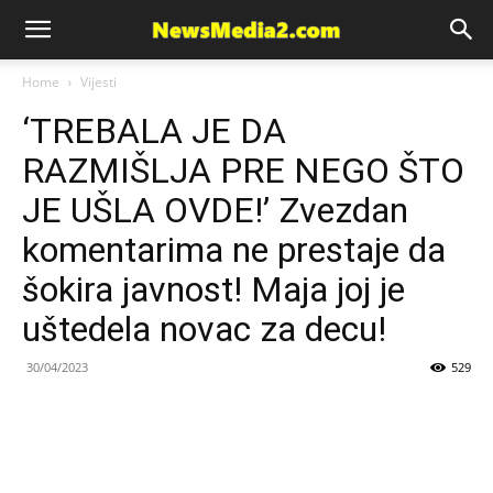
News
Home
Vijesti
‘TREBALA JE DA
Media
RAZMIŠLJA PRE NEGO ŠTO
JE UŠLA OVDE!’ Zvezdan
komentarima ne prestaje da
šokira javnost! Maja joj je
uštedela novac za decu!
30/04/2023
529