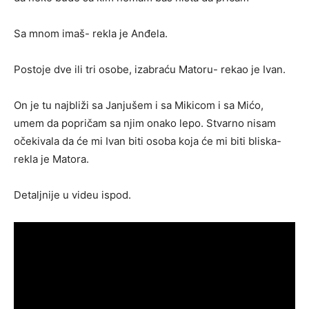
Sa mnom imaš- rekla je Anđela.
Postoje dve ili tri osobe, izabraću Matoru- rekao je Ivan.
On je tu najbliži sa Janjušem i sa Mikicom i sa Mićo,
umem da popričam sa njim onako lepo. Stvarno nisam
očekivala da će mi Ivan biti osoba koja će mi biti bliska-
rekla je Matora.
Detaljnije u videu ispod.