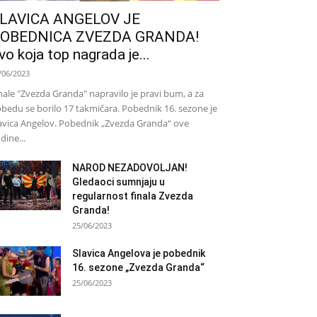
LAVICA ANGELOV JE
OBEDNICA ZVEZDA GRANDA!
vo koja top nagrada je...
/06/2023
nale "Zvezda Granda" napravilo je pravi bum, a za
bedu se borilo 17 takmičara. Pobednik 16. sezone je
avica Angelov. Pobednik „Zvezda Granda“ ove
dine...
NAROD NEZADOVOLJAN!
Gledaoci sumnjaju u
regularnost finala Zvezda
Granda!
25/06/2023
Slavica Angelova je pobednik
16. sezone „Zvezda Granda“
25/06/2023