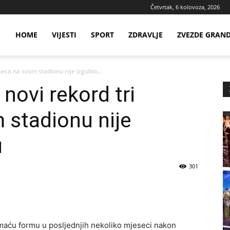
Četvrtak, 6 kolovoza, 2026
ws
HOME
VIJESTI
SPORT
ZDRAVLJE
ZVEZDE GRAN
seca na svom stadionu nije izgubio...
ia
 novi rekord tri
 stadionu nije
u
301
domaću formu u posljednjih nekoliko mjeseci nakon