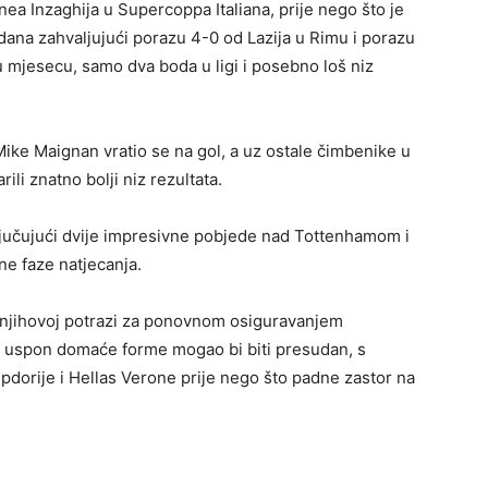
ea Inzaghija u Supercoppa Italiana, prije nego što je
ana zahvaljujući porazu 4-0 od Lazija u Rimu i porazu
 mjesecu, samo dva boda u ligi i posebno loš niz
Mike Maignan vratio se na gol, a uz ostale čimbenike u
ili znatno bolji niz rezultata.
jučujući dvije impresivne pobjede nad Tottenhamom i
ne faze natjecanja.
 njihovoj potrazi za ponovnom osiguravanjem
 uspon domaće forme mogao bi biti presudan, s
dorije i Hellas Verone prije nego što padne zastor na