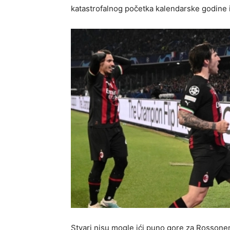
katastrofalnog početka kalendarske godine i
Stvari nisu mogle ići puno gore za Rossoner