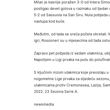
Milan je kasnije poražen 3-0 od Intera Simon
postigao devet golova u razmaku od tjedan d
5-2 od Sassuola na San Siru. Nula pobjeda u
nastupa kod kuće.
Međutim, od tada se sreća počela okretati. 
igri, Rossoneri su u mjesecima od tada ostvar
Zapravo pet pobjeda iz sedam utakmica, ukl
Napolijem u Ligi prvaka na putu do polufinal
S ključnim nizom utakmica koje preostaju u
nogometne Lige prvaka za sljedeću sezonu,
utakmicama protiv Cremonesea, Lazija, Samp
2022. 23 Sezona Serie A.
newsmedia