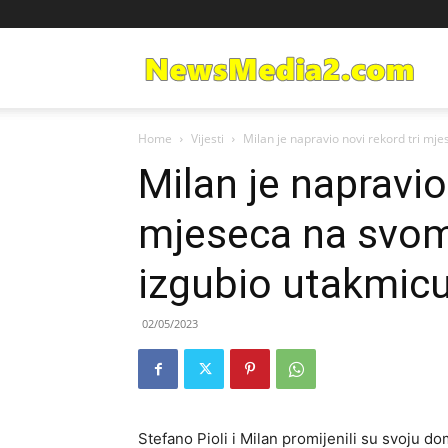
Ne
Home
Vijesti
Milan je napravio novi rekord tri mje
Med
Milan je napravio
mjeseca na svom
izgubio utakmic
02/05/2023
Stefano Pioli i Milan promijenili su svoju 