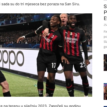
 sada su do tri mjeseca bez poraza na San Siru.
S
P
E
25
Fi
po
Sl
go
e na terenu u siječnju 2023. Započeli su godinu