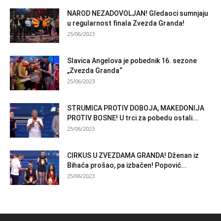
NAROD NEZADOVOLJAN! Gledaoci sumnjaju
u regularnost finala Zvezda Granda!
25/06/2023
Slavica Angelova je pobednik 16. sezone
„Zvezda Granda“
25/06/2023
STRUMICA PROTIV DOBOJA, MAKEDONIJA
PROTIV BOSNE! U trci za pobedu ostali...
25/06/2023
CIRKUS U ZVEZDAMA GRANDA! Dženan iz
Bihaća prošao, pa izbačen! Popović...
25/06/2023