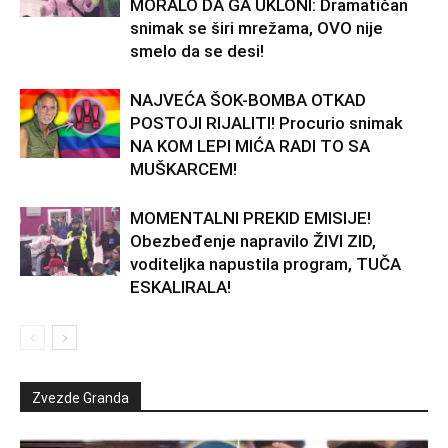
MORALO DA GA UKLONI: Dramatičan
snimak se širi mrežama, OVO nije
smelo da se desi!
NAJVEĆA ŠOK-BOMBA OTKAD
POSTOJI RIJALITI! Procurio snimak
NA KOM LEPI MIĆA RADI TO SA
MUŠKARCEM!
MOMENTALNI PREKID EMISIJE!
Obezbeđenje napravilo ŽIVI ZID,
voditeljka napustila program, TUČA
ESKALIRALA!
Zvezde Granda