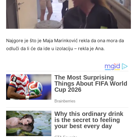
Najgore je što je Maja Marinković rekla da ona mora da
odluči da li će da ide u izolaciju – rekla je Ana.