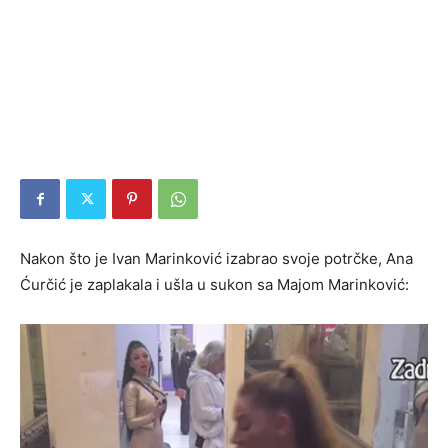
Nakon što je Ivan Marinković izabrao svoje potrčke, Ana
Ćurčić je zaplakala i ušla u sukon sa Majom Marinković: