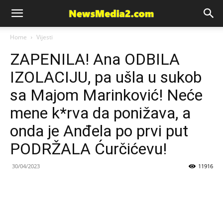
News
Home
Vijesti
ZAPENILA! Ana ODBILA
Media
IZOLACIJU, pa ušla u sukob
sa Majom Marinković! Neće
mene k*rva da ponižava, a
onda je Anđela po prvi put
PODRŽALA Ćurčićevu!
30/04/2023
11916