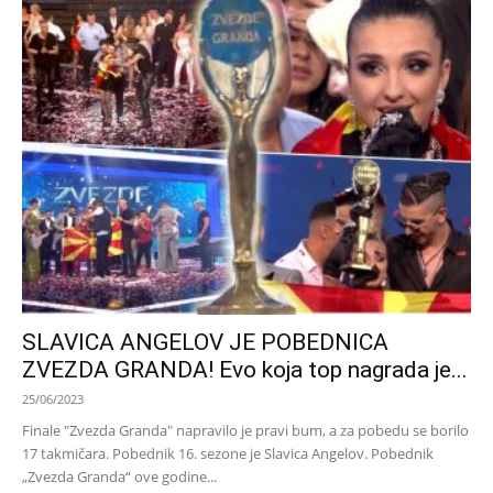
SLAVICA ANGELOV JE POBEDNICA
ZVEZDA GRANDA! Evo koja top nagrada je...
25/06/2023
Finale "Zvezda Granda" napravilo je pravi bum, a za pobedu se borilo
17 takmičara. Pobednik 16. sezone je Slavica Angelov. Pobednik
„Zvezda Granda“ ove godine...