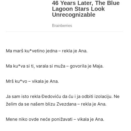
Ma marš ku*vetino jedna – rekla je Ana.
Ma ku*va si ti, varala si muža – govorila je Maja.
Mrš ku*vo – vikala je Ana.
Ja sam isto rekla Đedoviću da ću i ja odbiti izolaciju. Ne
želim da se našem blizu Zvezdana – rekla je Ana.
Mene niko ovde neće ponižavati – vikala je Ana.