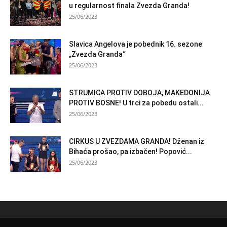
u regularnost finala Zvezda Granda!
25/06/2023
Slavica Angelova je pobednik 16. sezone
„Zvezda Granda“
25/06/2023
STRUMICA PROTIV DOBOJA, MAKEDONIJA
PROTIV BOSNE! U trci za pobedu ostali...
25/06/2023
CIRKUS U ZVEZDAMA GRANDA! Dženan iz
Bihaća prošao, pa izbačen! Popović...
25/06/2023