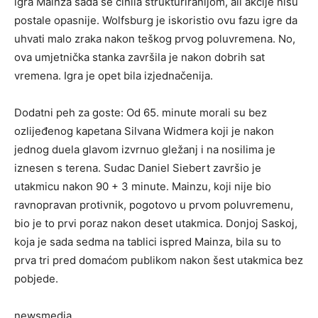
igra Mainza sada se činila strukturiranijom, ali akcije nisu
postale opasnije. Wolfsburg je iskoristio ovu fazu igre da
uhvati malo zraka nakon teškog prvog poluvremena. No,
ova umjetnička stanka završila je nakon dobrih sat
vremena. Igra je opet bila izjednačenija.
Dodatni peh za goste: Od 65. minute morali su bez
ozlijeđenog kapetana Silvana Widmera koji je nakon
jednog duela glavom izvrnuo gležanj i na nosilima je
iznesen s terena. Sudac Daniel Siebert završio je
utakmicu nakon 90 + 3 minute. Mainzu, koji nije bio
ravnopravan protivnik, pogotovo u prvom poluvremenu,
bio je to prvi poraz nakon deset utakmica. Donjoj Saskoj,
koja je sada sedma na tablici ispred Mainza, bila su to
prva tri pred domaćom publikom nakon šest utakmica bez
pobjede.
newsmedia