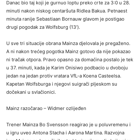
Danac bio taj koji je gurnuo loptu preko crte za 3:0 u 28.
minuti nakon niskog centaršuta Ridlea Bakua. Petnaest
minuta ranije Sebastiaan Bornauw glavom je postigao
drugi pogodak za Wolfsburg (13′).
U sve tri situacije obrana Mainza djelovala je pregaženo.
A ni nakon trećeg pogotka Mainz gotovo da nije pokazao
ni tračak otpora. Pravo opasno za domaćina postalo je tek
u 37. minuti, kada je Karim Onisiwo podbacio u dvoboju
jedan na jedan protiv vratara VfL-a Koena Casteelsa.
Kapetan Wolfsburga i njegovi suigrači pljeskom su
dočekani u svlačionici.
Mainz razočarao – Widmer ozlijeđen
Trener Mainza Bo Svensson reagirao je u poluvremenu i
u igru ​​uveo Antona Stacha i Aarona Martina. Razvojna