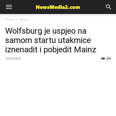
News
Home
Vijesti
Wolfsburg je uspjeo na
Media
samom startu utakmice
iznenadit i pobjedit Mainz
02/05/2023
290