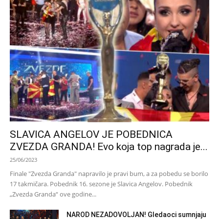
SLAVICA ANGELOV JE POBEDNICA
ZVEZDA GRANDA! Evo koja top nagrada je...
25/06/2023
Finale "Zvezda Granda" napravilo je pravi bum, a za pobedu se borilo
17 takmičara. Pobednik 16. sezone je Slavica Angelov. Pobednik
„Zvezda Granda“ ove godine...
NAROD NEZADOVOLJAN! Gledaoci sumnjaju