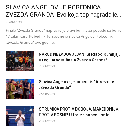
SLAVICA ANGELOV JE POBEDNICA
ZVEZDA GRANDA! Evo koja top nagrada je...
25/06/2023
Finale "Zvezda Granda" napravilo je pravi bum, a za pobedu se borilo
17 takmičara. Pobednik 16. sezone je Slavica Angelov. Pobednik
„Zvezda Granda“ ove godine...
NAROD NEZADOVOLJAN! Gledaoci sumnjaju
u regularnost finala Zvezda Granda!
25/06/2023
Slavica Angelova je pobednik 16. sezone
„Zvezda Granda“
25/06/2023
STRUMICA PROTIV DOBOJA, MAKEDONIJA
PROTIV BOSNE! U trci za pobedu ostali...
25/06/2023