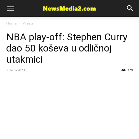
News
Home
Vijesti
NBA play-off: Stephen Curry
Media
dao 50 koševa u odličnoj
utakmici
02/05/2023
379