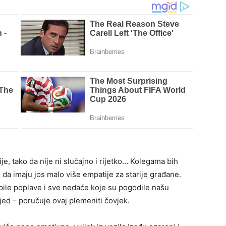
e, tako da nije ni slučajno i rijetko… Kolegama bih
i da imaju jos malo više empatije za starije građane.
u bile poplave i sve nedaće koje su pogodile našu
ed – poručuje ovaj plemeniti čovjek.