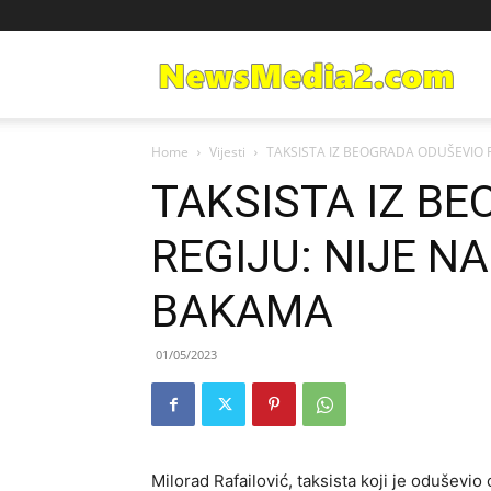
Ne
Home
Vijesti
TAKSISTA IZ BEOGRADA ODUŠEVIO R
Med
TAKSISTA IZ B
REGIJU: NIJE N
BAKAMA
01/05/2023
Milorad Rafailović, taksista koji je oduševio 