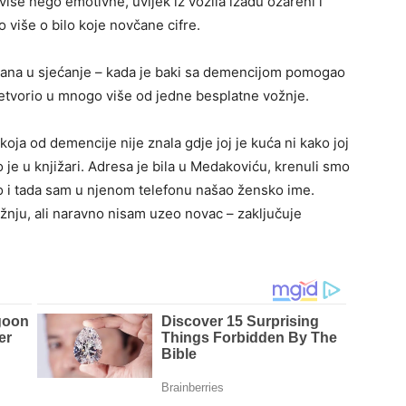
više nego emotivne, uvijek iz vozila izađu ozareni i
 više o bilo koje novčane cifre.
ezana u sjećanje – kada je baki sa demencijom pomogao
etvorio u mnogo više od jedne besplatne vožnje.
oja od demencije nije znala gdje joj je kuća ni kako joj
 je u knjižari. Adresa je bila u Medakoviću, krenuli smo
o i tada sam u njenom telefonu našao žensko ime.
vožnju, ali naravno nisam uzeo novac – zaključuje