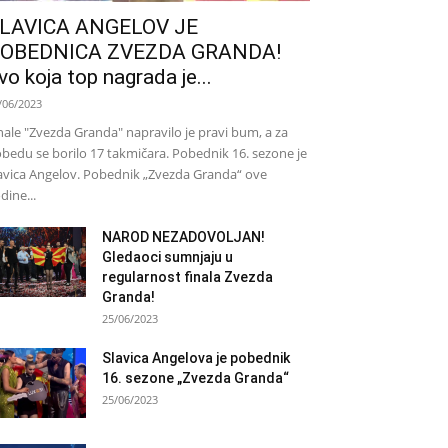
LAVICA ANGELOV JE
OBEDNICA ZVEZDA GRANDA!
vo koja top nagrada je...
/06/2023
nale "Zvezda Granda" napravilo je pravi bum, a za
bedu se borilo 17 takmičara. Pobednik 16. sezone je
avica Angelov. Pobednik „Zvezda Granda“ ove
dine...
NAROD NEZADOVOLJAN!
Gledaoci sumnjaju u
regularnost finala Zvezda
Granda!
25/06/2023
Slavica Angelova je pobednik
16. sezone „Zvezda Granda“
25/06/2023