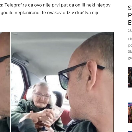
a Telegraf.rs da ovo nije prvi put da on ili neki njegov
S
ogodilo neplanirano, te ovakav odziv društva nije
P
E
25
Fi
po
Sl
go