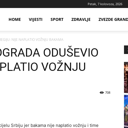
Petak, 7 kolovoza, 2026
ws
HOME
VIJESTI
SPORT
ZDRAVLJE
ZVEZDE GRAN
EGIJU: NIJE NAPLATIO VOŽNJU BAKAMA
ia
EOGRADA ODUŠEVIO
APLATIO VOŽNJU
708
cijelu Srbiju jer bakama nije naplatio vožnju i time