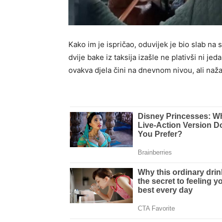
Kako im je ispričao, oduvijek je bio slab na s
dvije bake iz taksija izašle ne plativši ni je
ovakva djela čini na dnevnom nivou, ali naž