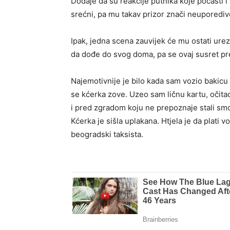
Dodaje da su reakcije putnika koje počasti i 
srećni, pa mu takav prizor znači neuporedivo
Ipak, jedna scena zauvijek će mu ostati ur
da dođe do svog doma, pa se ovaj susret pr
Najemotivnije je bilo kada sam vozio bakicu k
se kćerka zove. Uzeo sam ličnu kartu, očitao
i pred zgradom koju ne prepoznaje stali sm
Kćerka je sišla uplakana. Htjela je da plati 
beogradski taksista.