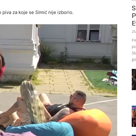
S
 piva za koje se SImić nije izborio.
P
E
25
Fi
po
Sl
go