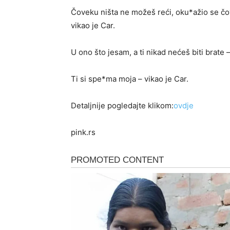
Čoveku ništa ne možeš reći, oku*ažio se čove
vikao je Car.
U ono što jesam, a ti nikad nećeš biti brate –
Ti si spe*ma moja – vikao je Car.
Detaljnije pogledajte klikom:
ovdje
pink.rs