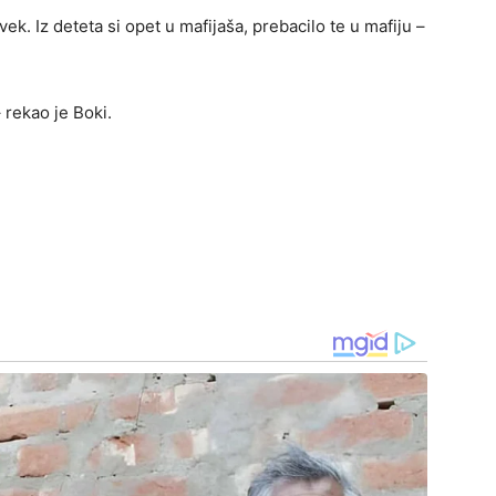
k. Iz deteta si opet u mafijaša, prebacilo te u mafiju –
 rekao je Boki.