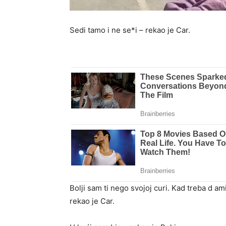
Sedi tamo i ne se*i – rekao je Car.
Bolji sam ti nego svojoj curi. Kad treba d amis
rekao je Car.