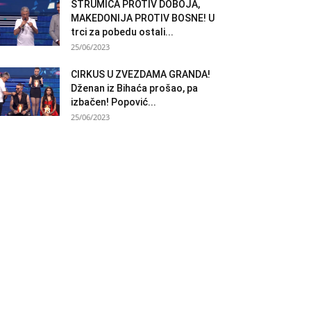
STRUMICA PROTIV DOBOJA,
MAKEDONIJA PROTIV BOSNE! U
trci za pobedu ostali...
25/06/2023
CIRKUS U ZVEZDAMA GRANDA!
Dženan iz Bihaća prošao, pa
izbačen! Popović...
25/06/2023