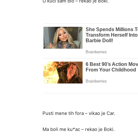
U kući sam bio – rekao je Boki.
Pusti mene tih fora – vikao je Car.
Ma boli me ku*ac – rekao je Boki.