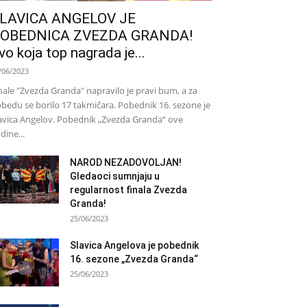
LAVICA ANGELOV JE
OBEDNICA ZVEZDA GRANDA!
vo koja top nagrada je...
/06/2023
nale "Zvezda Granda" napravilo je pravi bum, a za
bedu se borilo 17 takmičara. Pobednik 16. sezone je
avica Angelov. Pobednik „Zvezda Granda“ ove
dine...
NAROD NEZADOVOLJAN!
Gledaoci sumnjaju u
regularnost finala Zvezda
Granda!
25/06/2023
Slavica Angelova je pobednik
16. sezone „Zvezda Granda“
25/06/2023