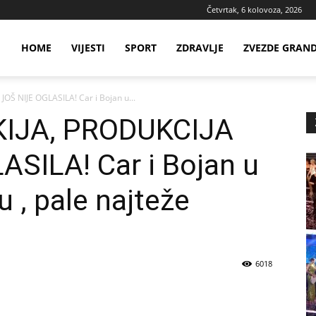
Četvrtak, 6 kolovoza, 2026
ws
HOME
VIJESTI
SPORT
ZDRAVLJE
ZVEZDE GRAN
Š NIJE OGLASILA! Car i Bojan u...
ia
IJA, PRODUKCIJA
SILA! Car i Bojan u
, pale najteže
6018