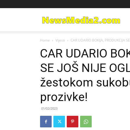
Ne
Home
Vijesti
CAR UDARIO BOKIJA, PRODUKCIJA SE JO
Med
CAR UDARIO BOK
SE JOŠ NIJE OGLA
žestokom sukobu 
prozivke!
01/02/2023