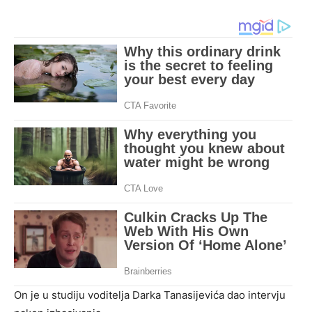
On je u studiju voditelja Darka Tanasijevića dao intervju