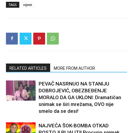
TAGS
vijesti
RELATED ARTICLES
MORE FROM AUTHOR
PEVAČ NASRNUO NA STANIJU
DOBROJEVIĆ, OBEZBEĐENJE
MORALO DA GA UKLONI: Dramatičan
snimak se širi mrežama, OVO nije
smelo da se desi!
NAJVEĆA ŠOK-BOMBA OTKAD
POSTOJI RIJALITI! Procurio snimak