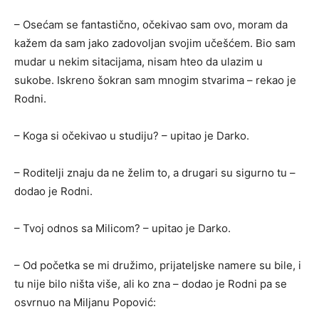
– Osećam se fantastično, očekivao sam ovo, moram da
kažem da sam jako zadovoljan svojim učešćem. Bio sam
mudar u nekim sitacijama, nisam hteo da ulazim u
sukobe. Iskreno šokran sam mnogim stvarima – rekao je
Rodni.
– Koga si očekivao u studiju? – upitao je Darko.
– Roditelji znaju da ne želim to, a drugari su sigurno tu –
dodao je Rodni.
– Tvoj odnos sa Milicom? – upitao je Darko.
– Od početka se mi družimo, prijateljske namere su bile, i
tu nije bilo ništa više, ali ko zna – dodao je Rodni pa se
osvrnuo na Miljanu Popović: