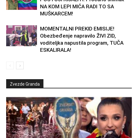
NA KOM LEPI MIĆA RADI TO SA
MUŠKARCEM!
MOMENTALNI PREKID EMISIJE!
Obezbeđenje napravilo ŽIVI ZID,
voditeljka napustila program, TUČA
ESKALIRALA!
Zvezde Granda