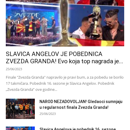
SLAVICA ANGELOV JE POBEDNICA
ZVEZDA GRANDA! Evo koja top nagrada je...
25/06/2023
Finale "Zvezda Granda" napravilo je pravi bum, a za pobedu se borilo
17 takmičara. Pobednik 16. sezone je Slavica Angelov. Pobednik
„Zvezda Granda“ ove godine...
NAROD NEZADOVOLJAN! Gledaoci sumnjaju
u regularnost finala Zvezda Granda!
25/06/2023
Slavica Angelova je pobednik 16. sezone