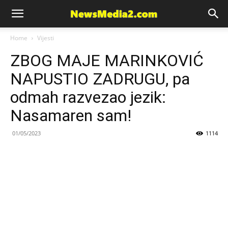
News
Home
Vijesti
ZBOG MAJE MARINKOVIĆ
Media
NAPUSTIO ZADRUGU, pa
odmah razvezao jezik:
Nasamaren sam!
01/05/2023
1114