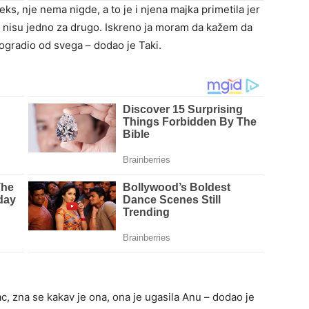
eks, nje nema nigde, a to je i njena majka primetila jer
ni nisu jedno za drugo. Iskreno ja moram da kažem da
ogradio od svega – dodao je Taki.
, zna se kakav je ona, ona je ugasila Anu – dodao je