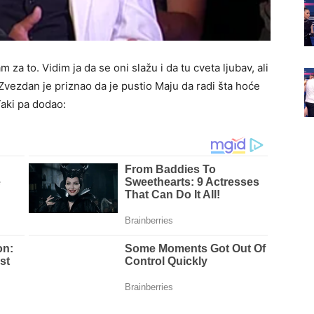
m za to. Vidim ja da se oni slažu i da tu cveta ljubav, ali
Zvezdan je priznao da je pustio Maju da radi šta hoće
Taki pa dodao: