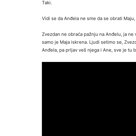
Taki.
Vidi se da Anđela ne sme da se obrati Maju, 
Zvezdan ne obraća pažnju na Anđelu, ja ne v
samo je Maja iskrena. Ljudi setimo se, Zvezd
Anđela, pa prljav veš njega i Ane, sve je tu b