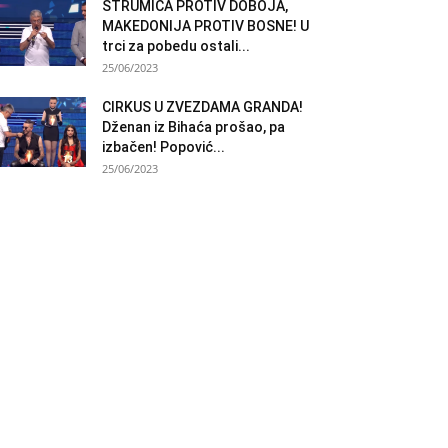
STRUMICA PROTIV DOBOJA,
MAKEDONIJA PROTIV BOSNE! U
trci za pobedu ostali...
25/06/2023
CIRKUS U ZVEZDAMA GRANDA!
Dženan iz Bihaća prošao, pa
izbačen! Popović...
25/06/2023