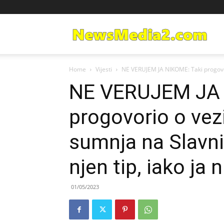
Ne
Home
Vijesti
NE VERUJEM JA NIKOME: Taki progovor
Med
NE VERUJEM JA 
progovorio o vez
sumnja na Slavnić
njen tip, iako ja 
01/05/2023