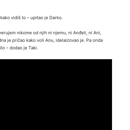
kako vidiš to – upitao je Darko.
erujem nikome od njih ni njemu, ni Anđeli, ni Ani,
na je pričao kako voli Anu, idelaizovao je. Pa onda
ilo – dodao je Taki.