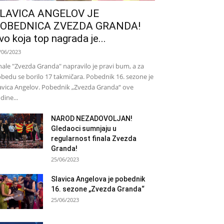
LAVICA ANGELOV JE
OBEDNICA ZVEZDA GRANDA!
vo koja top nagrada je...
/06/2023
nale "Zvezda Granda" napravilo je pravi bum, a za
bedu se borilo 17 takmičara. Pobednik 16. sezone je
avica Angelov. Pobednik „Zvezda Granda“ ove
dine...
NAROD NEZADOVOLJAN!
Gledaoci sumnjaju u
regularnost finala Zvezda
Granda!
25/06/2023
Slavica Angelova je pobednik
16. sezone „Zvezda Granda“
25/06/2023