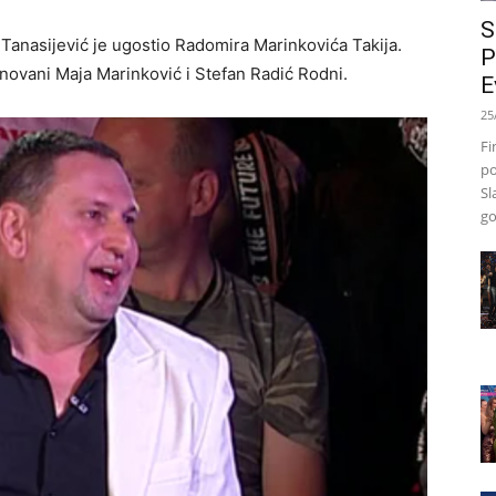
S
o Tanasijević je ugostio Radomira Marinkovića Takija.
P
novani Maja Marinković i Stefan Radić Rodni.
E
25
Fi
po
Sl
go