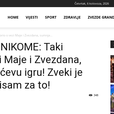
Četvrtak, 6 kolovoza, 2026
ws
HOME
VIJESTI
SPORT
ZDRAVLJE
ZVEZDE GRAN
io o vezi Maje i Zvezdana, sumnja...
ia
NIKOME: Taki
i Maje i Zvezdana,
evu igru! Zveki je
nisam za to!
348