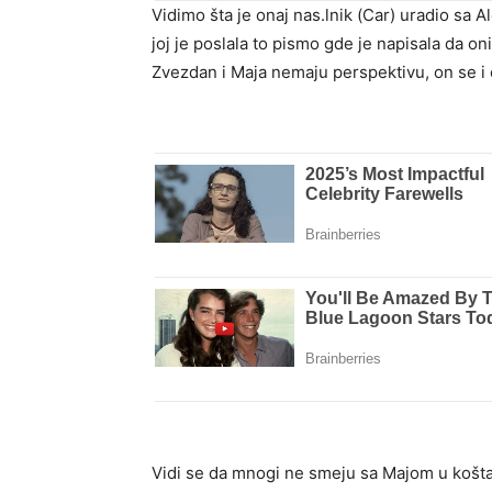
Vidimo šta je onaj nas.lnik (Car) uradio sa Al
joj je poslala to pismo gde je napisala da o
Zvezdan i Maja nemaju perspektivu, on se i 
Vidi se da mnogi ne smeju sa Majom u koštac