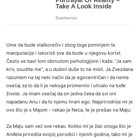
Ume da bude slatkorečiv i zbog toga pominjem te
manipulacije i iskoristi sve da bude u njegovu korist.
Često se bavi tom obrnutom psihologijom i kaže: “Ja sam
kriv, osudite me”, a u dubini duše to ne misli. Ja Zvezdana
razumem na taj neki način da je egocentričan i da nema
osećaj za to da li je nekoga promenilo i uticalo na tuđe
živote. Ja imam osećaj da on jedva čeka da svi oni
napadanu Anu i da to njemu hrani ego. Najprirodnije mi je
ovo što je s Majom – rekao je Neca, te je prešao na Maju:
Za Maju sam već sve rekao. Koliko mi je žao onoga što je
Anđela priredila svojoj porodici i njenih godina, tako mi je