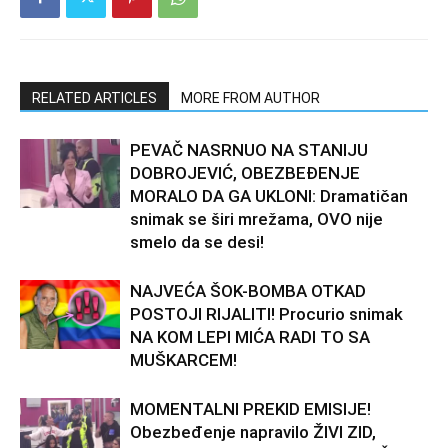
RELATED ARTICLES
MORE FROM AUTHOR
PEVAČ NASRNUO NA STANIJU
DOBROJEVIĆ, OBEZBEĐENJE
MORALO DA GA UKLONI: Dramatičan
snimak se širi mrežama, OVO nije
smelo da se desi!
NAJVEĆA ŠOK-BOMBA OTKAD
POSTOJI RIJALITI! Procurio snimak
NA KOM LEPI MIĆA RADI TO SA
MUŠKARCEM!
MOMENTALNI PREKID EMISIJE!
Obezbeđenje napravilo ŽIVI ZID,