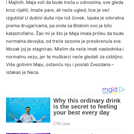
i Majinih. Maja voli da bude treća u odnosima, sve gleda
kroz rijaliti. Imaće pare, ali neće ugled, lice je već
izgubila! U dubini duše nije loš čovek. Ispala je odvratna
prema drugaricama, pa onda sa Bilalom ovo je bilo
katastrofalno. Žao mi je što je Maja imala priliku da bude
normalna devojka, od treće sezone je preokrenula sve.
Mozak joj je stagnirao. Mislim da neće imati naslednika i
normalnu vezu, jer te muškarci neće gledati za ozbiljno.
Više gotivim Maju, ostaviću nju i poslati Zvezdana –
istakao je Neca.