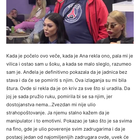
Kada je počelo ovo veče, kada je Ana rekla ono, pala mi je
vilica i ostao sam u šoku, a kada se malo sleglo, razumeo
sam je. Anđela je definitivno pokazala da je jadnica bez
stava i da će se pomiriti s njim. Ova izlaganja su mi bila
štura. Ovde si rekla da je on kriv za sve što si uradila. Da
joj je sada pružio ruku, pomirila bi se sa njim, jer
dostojanstva nema…Zvezdan mi nije ulio
strahopoštovanje. Ja njemu stalno kažem da je
manipulator i to emotivni. Pokazao je tako što je sa svima
na fino, gde je ulio poverenje svim zadrugarima i da je
postaoj jedan od najomiljenijih zadrugara ovde, uvek će