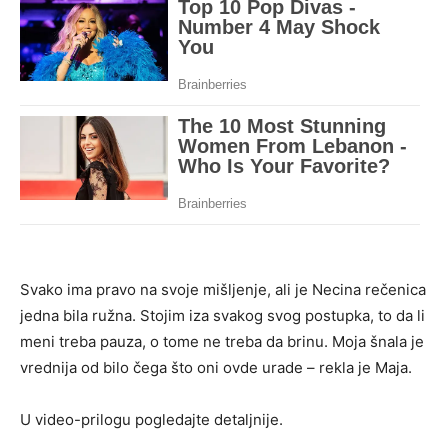
Svako ima pravo na svoje mišljenje, ali je Necina rečenica
jedna bila ružna. Stojim iza svakog svog postupka, to da li
meni treba pauza, o tome ne treba da brinu. Moja šnala je
vrednija od bilo čega što oni ovde urade – rekla je Maja.
U video-prilogu pogledajte detaljnije.