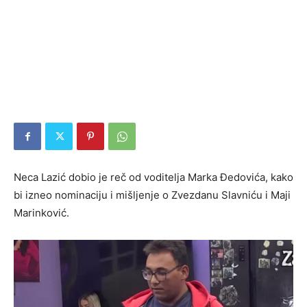
Neca Lazić dobio je reč od voditelja Marka Đedovića, kako
bi izneo nominaciju i mišljenje o Zvezdanu Slavniću i Maji
Marinković.