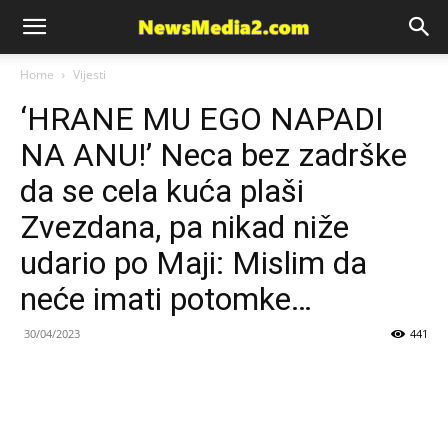
News
Home
Vijesti
‘HRANE MU EGO NAPADI
Media
NA ANU!’ Neca bez zadrške
da se cela kuća plaši
Zvezdana, pa nikad niže
udario po Maji: Mislim da
neće imati potomke…
30/04/2023
441