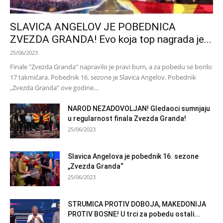
SLAVICA ANGELOV JE POBEDNICA
ZVEZDA GRANDA! Evo koja top nagrada je...
25/06/2023
Finale "Zvezda Granda" napravilo je pravi bum, a za pobedu se borilo
17 takmičara. Pobednik 16. sezone je Slavica Angelov. Pobednik
„Zvezda Granda“ ove godine...
NAROD NEZADOVOLJAN! Gledaoci sumnjaju
u regularnost finala Zvezda Granda!
25/06/2023
Slavica Angelova je pobednik 16. sezone
„Zvezda Granda“
25/06/2023
STRUMICA PROTIV DOBOJA, MAKEDONIJA
PROTIV BOSNE! U trci za pobedu ostali...