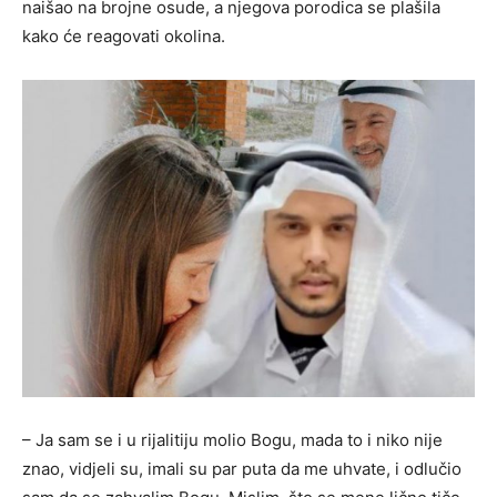
naišao na brojne osude, a njegova porodica se plašila
kako će reagovati okolina.
– Ja sam se i u rijalitiju molio Bogu, mada to i niko nije
znao, vidjeli su, imali su par puta da me uhvate, i odlučio