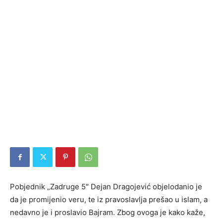
Pobjednik „Zadruge 5″ Dejan Dragojević objelodanio je
da je promijenio veru, te iz pravoslavlja prešao u islam, a
nedavno je i proslavio Bajram. Zbog ovoga je kako kaže,