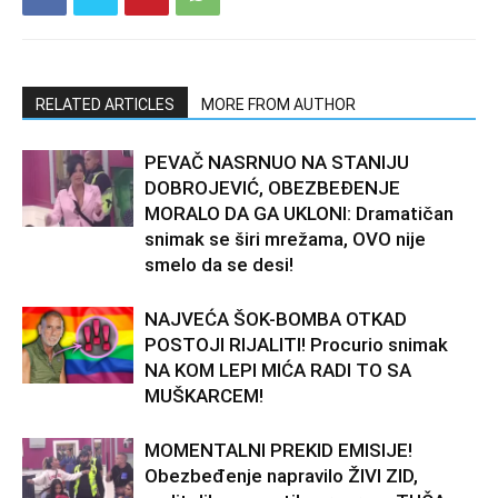
RELATED ARTICLES
MORE FROM AUTHOR
PEVAČ NASRNUO NA STANIJU
DOBROJEVIĆ, OBEZBEĐENJE
MORALO DA GA UKLONI: Dramatičan
snimak se širi mrežama, OVO nije
smelo da se desi!
NAJVEĆA ŠOK-BOMBA OTKAD
POSTOJI RIJALITI! Procurio snimak
NA KOM LEPI MIĆA RADI TO SA
MUŠKARCEM!
MOMENTALNI PREKID EMISIJE!
Obezbeđenje napravilo ŽIVI ZID,