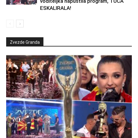
voditeljka napustila program, TUČA
ESKALIRALA!
Zvezde Granda