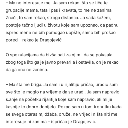
– Ma ne interesuje me. Ja sam rekao, što se tiče te
grupacije mama, tata i pas i kravata, to me ne zanima.
Znači, to sam rekao, stroga distanca. Ja sada kažem,
postoje tačno ljudi u životu koje sam upoznao, da padnu
ispred mene ne bih pomogao uopšte, samo bih prošao
pored – rekao je Dragojević.
O spekulacijama da bivša pati za njim i da se pokajala
zbog toga što ga je javno prevarila i ostavila, on je rekao
da ga ona ne zanima.
– Ma šta me briga. Ja sam i u rijalitiju pričao, uradio sam
sve što je moglo na vrijeme da se uradi. Ja sam napravio
s.anje na početku rijalitija koje sam napravio, ali mi je
kasnije to dobro donijelo. Rekao sam u tom trenutku kada
se svega otarasim, džaba, druže, ne vrijedi ništa niti me
interesuje ni zanima – ispričao je Dragojević.