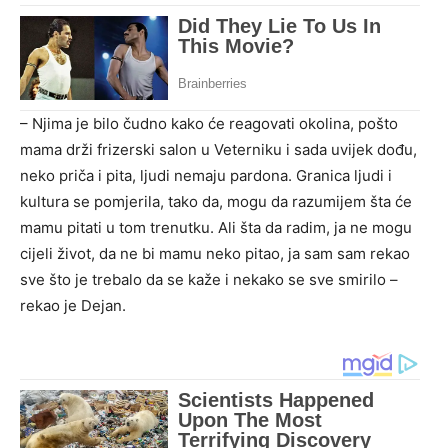
– Njima je bilo čudno kako će reagovati okolina, pošto
mama drži frizerski salon u Veterniku i sada uvijek dođu,
neko priča i pita, ljudi nemaju pardona. Granica ljudi i
kultura se pomjerila, tako da, mogu da razumijem šta će
mamu pitati u tom trenutku. Ali šta da radim, ja ne mogu
cijeli život, da ne bi mamu neko pitao, ja sam sam rekao
sve što je trebalo da se kaže i nekako se sve smirilo –
rekao je Dejan.