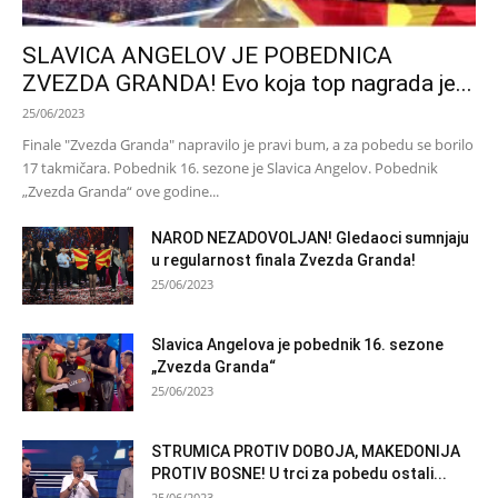
SLAVICA ANGELOV JE POBEDNICA
ZVEZDA GRANDA! Evo koja top nagrada je...
25/06/2023
Finale "Zvezda Granda" napravilo je pravi bum, a za pobedu se borilo
17 takmičara. Pobednik 16. sezone je Slavica Angelov. Pobednik
„Zvezda Granda“ ove godine...
NAROD NEZADOVOLJAN! Gledaoci sumnjaju
u regularnost finala Zvezda Granda!
25/06/2023
Slavica Angelova je pobednik 16. sezone
„Zvezda Granda“
25/06/2023
STRUMICA PROTIV DOBOJA, MAKEDONIJA
PROTIV BOSNE! U trci za pobedu ostali...
25/06/2023