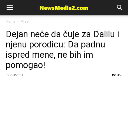
News
Home
Vijesti
Dejan neće da čuje za Dalilu i
Media
njenu porodicu: Da padnu
ispred mene, ne bih im
pomogao!
30/04/2023
452