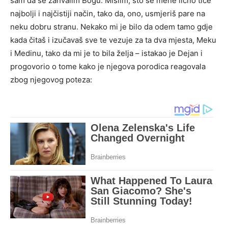
sam da se zahvalim Bogu. Mislim, što se mene lično tiče
najbolji i najčistiji način, tako da, ono, usmjeriš pare na
neku dobru stranu. Nekako mi je bilo da odem tamo gdje
kada čitaš i izučavaš sve te vezuje za ta dva mjesta, Meku
i Medinu, tako da mi je to bila želja – istakao je Dejan i
progovorio o tome kako je njegova porodica reagovala
zbog njegovog poteza: