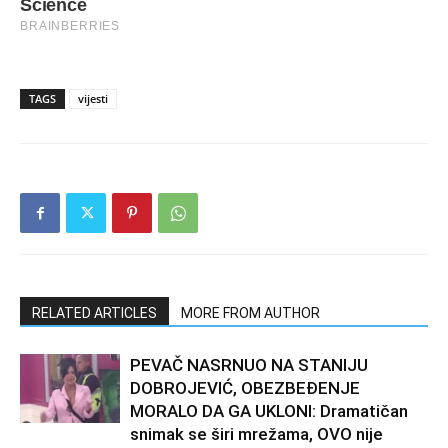
TAGS
vijesti
RELATED ARTICLES
MORE FROM AUTHOR
PEVAČ NASRNUO NA STANIJU
DOBROJEVIĆ, OBEZBEĐENJE
MORALO DA GA UKLONI: Dramatičan
snimak se širi mrežama, OVO nije