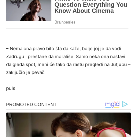
– Nema ona pravo bilo šta da kaže, bolje joj je da vodi
Zadrugu i prestane da morališe. Samo neka ona nastavi
da gleda spot, meni će tako da rastu pregledi na Jutjubu –
zaključio je pevač.
puls