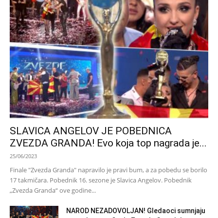
SLAVICA ANGELOV JE POBEDNICA
ZVEZDA GRANDA! Evo koja top nagrada je...
25/06/2023
Finale "Zvezda Granda" napravilo je pravi bum, a za pobedu se borilo
17 takmičara. Pobednik 16. sezone je Slavica Angelov. Pobednik
„Zvezda Granda“ ove godine...
NAROD NEZADOVOLJAN! Gledaoci sumnjaju