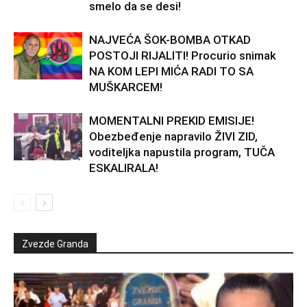
smelo da se desi!
NAJVEĆA ŠOK-BOMBA OTKAD
POSTOJI RIJALITI! Procurio snimak
NA KOM LEPI MIĆA RADI TO SA
MUŠKARCEM!
MOMENTALNI PREKID EMISIJE!
Obezbeđenje napravilo ŽIVI ZID,
voditeljka napustila program, TUČA
ESKALIRALA!
Zvezde Granda