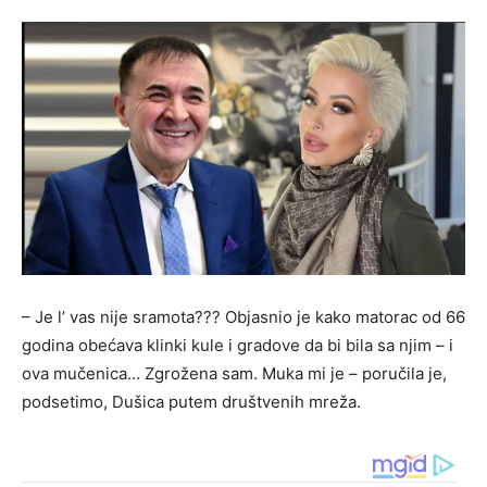
– Je l’ vas nije sramota??? Objasnio je kako matorac od 66
godina obećava klinki kule i gradove da bi bila sa njim – i
ova mučenica… Zgrožena sam. Muka mi je – poručila je,
podsetimo, Dušica putem društvenih mreža.