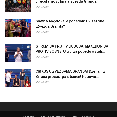
u regularnost finala Zvezda Granda!
25/06/2023
Slavica Angelova je pobednik 16. sezone
„Zvezda Granda“
25/06/2023
STRUMICA PROTIV DOBOJA, MAKEDONIJA
PROTIV BOSNE! U trci za pobedu ostali...
25/06/2023
CIRKUS U ZVEZDAMA GRANDA! Dženan iz
Bihaća prošao, pa izbačen! Popović...
25/06/2023
Kontakt
Politika privatnosti
Uslovi korištenja