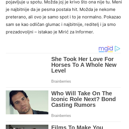
pojavljuje u spotu. Možda joj je krivo što ona nije tu. Meni
je najbitnije da je pesma postala hit. Možda je nekome
preterano, ali ovo je samo spot i to je normalno. Pokazao
sam se kao odličan glumac i najbitnije, reditelj i ja smo
prezadovoljni – istakao je Mirić za Informer.