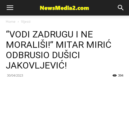
News
Home
Vijesti
“VODI ZADRUGU I NE
Media
MORALIŠI!” MITAR MIRIĆ
ODBRUSIO DUŠICI
JAKOVLJEVIĆ!
30/04/2023
394