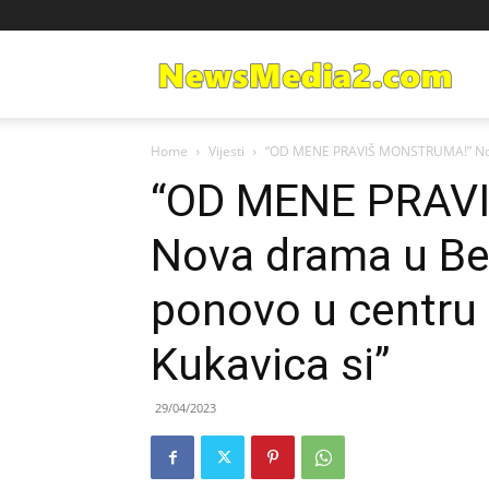
Ne
Home
Vijesti
“OD MENE PRAVIŠ MONSTRUMA!” Nova 
Med
“OD MENE PRAV
Nova drama u Bel
ponovo u centru 
Kukavica si”
29/04/2023