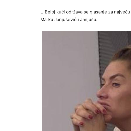
U Beloj kući održava se glasanje za najveću
Marku Janjuševiću Janjušu.