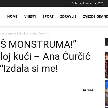
Subota, 8 kolovoza, 2026
ws
HOME
VIJESTI
SPORT
ZDRAVLJE
ZVEZDE GRAN
drama u Beloj kući – Ana Ćurčić...
ia
IŠ MONSTRUMA!”
oj kući – Ana Ćurčić
“Izdala si me!
3264