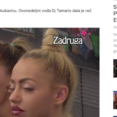
S
 kukavicu. Ovonedeljni vođa Dj Tamaris dala je reč
P
E
25
Fi
po
Sl
go