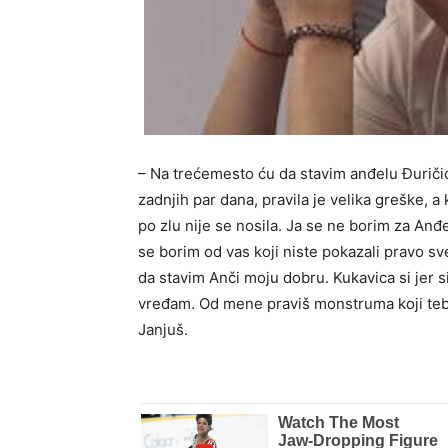
– Na trećemesto ću da stavim anđelu Đuričić
zadnjih par dana, pravila je velika greške, a 
po zlu nije se nosila. Ja se ne borim za Anđ
se borim od vas koji niste pokazali pravo s
da stavim Anči moju dobru. Kukavica si jer si 
vređam. Od mene praviš monstruma koji tebe
Janjuš.