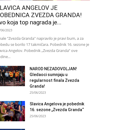
LAVICA ANGELOV JE
OBEDNICA ZVEZDA GRANDA!
vo koja top nagrada je...
/06/2023
nale "Zvezda Granda" napravilo je pravi bum, a za
bedu se borilo 17 takmičara. Pobednik 16. sezone je
avica Angelov. Pobednik „Zvezda Granda“ ove
dine...
NAROD NEZADOVOLJAN!
Gledaoci sumnjaju u
regularnost finala Zvezda
Granda!
25/06/2023
Slavica Angelova je pobednik
16. sezone „Zvezda Granda“
25/06/2023