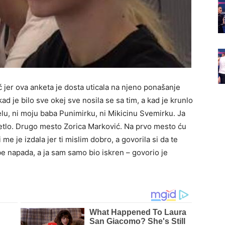
 jer ova anketa je dosta uticala na njeno ponašanje
kad je bilo sve okej sve nosila se sa tim, a kad je krunlo
elu, ni moju baba Punimirku, ni Mikicinu Svemirku. Ja
vetlo. Drugo mesto Zorica Marković. Na prvo mesto ću
me je izdala jer ti mislim dobro, a govorila si da te
 napada, a ja sam samo bio iskren – govorio je