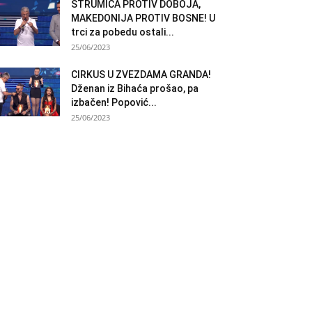
STRUMICA PROTIV DOBOJA,
MAKEDONIJA PROTIV BOSNE! U
trci za pobedu ostali...
25/06/2023
CIRKUS U ZVEZDAMA GRANDA!
Dženan iz Bihaća prošao, pa
izbačen! Popović...
25/06/2023