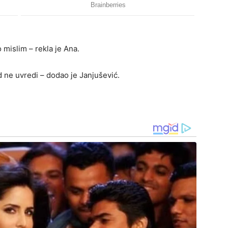
 mislim – rekla je Ana.
 ne uvredi – dodao je Janjušević.