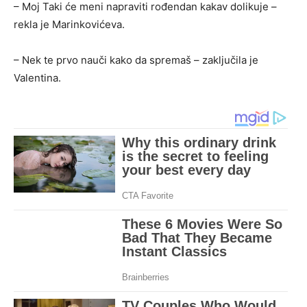
– Moj Taki će meni napraviti rođendan kakav dolikuje –
rekla je Marinkovićeva.
– Nek te prvo nauči kako da spremaš – zaključila je
Valentina.