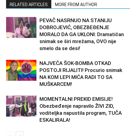
RELATED ARTICLES
MORE FROM AUTHOR
PEVAČ NASRNUO NA STANIJU
DOBROJEVIĆ, OBEZBEĐENJE
MORALO DA GA UKLONI: Dramatičan
snimak se širi mrežama, OVO nije
smelo da se desi!
NAJVEĆA ŠOK-BOMBA OTKAD
POSTOJI RIJALITI! Procurio snimak
NA KOM LEPI MIĆA RADI TO SA
MUŠKARCEM!
MOMENTALNI PREKID EMISIJE!
Obezbeđenje napravilo ŽIVI ZID,
voditeljka napustila program, TUČA
ESKALIRALA!