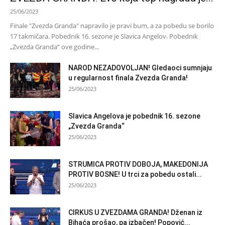
25/06/2023
Finale "Zvezda Granda" napravilo je pravi bum, a za pobedu se borilo
17 takmičara. Pobednik 16. sezone je Slavica Angelov. Pobednik
„Zvezda Granda“ ove godine...
NAROD NEZADOVOLJAN! Gledaoci sumnjaju
u regularnost finala Zvezda Granda!
25/06/2023
Slavica Angelova je pobednik 16. sezone
„Zvezda Granda“
25/06/2023
STRUMICA PROTIV DOBOJA, MAKEDONIJA
PROTIV BOSNE! U trci za pobedu ostali...
25/06/2023
CIRKUS U ZVEZDAMA GRANDA! Dženan iz
Bihaća prošao, pa izbačen! Popović...