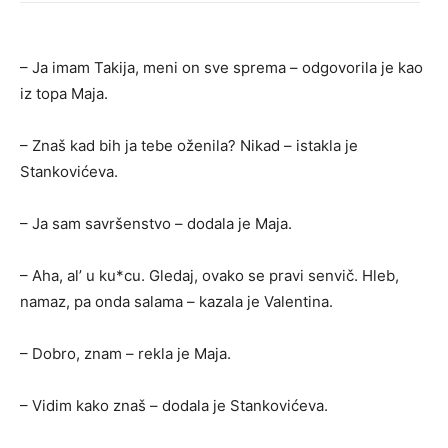
– Ja imam Takija, meni on sve sprema – odgovorila je kao
iz topa Maja.
– Znaš kad bih ja tebe oženila? Nikad – istakla je
Stankovićeva.
– Ja sam savršenstvo – dodala je Maja.
– Aha, al’ u ku*cu. Gledaj, ovako se pravi senvič. Hleb,
namaz, pa onda salama – kazala je Valentina.
– Dobro, znam – rekla je Maja.
– Vidim kako znaš – dodala je Stankovićeva.