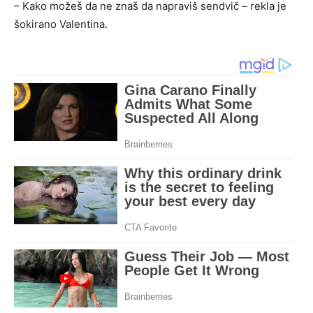
– Kako možeš da ne znaš da napraviš sendvič – rekla je
šokirano Valentina.