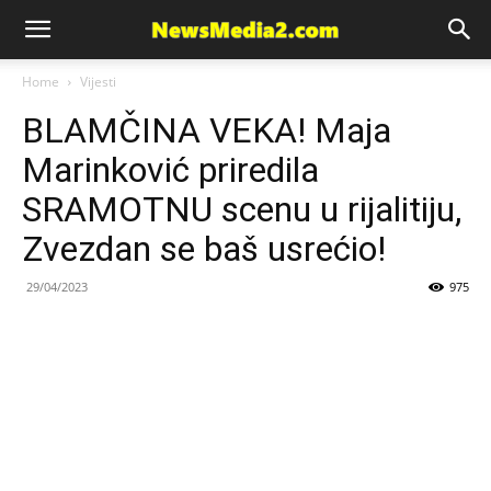
News
Home
Vijesti
BLAMČINA VEKA! Maja
Media
Marinković priredila
SRAMOTNU scenu u rijalitiju,
Zvezdan se baš usrećio!
29/04/2023
975