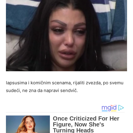
lapsusima i komičnim scenama, rijaliti zvezda, po svemu
sudeći, ne zna da napravi sendvič.