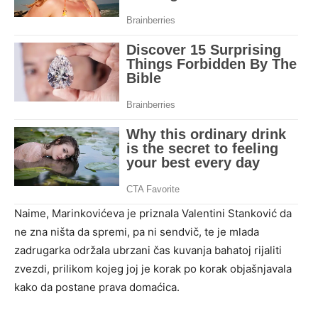
Naime, Marinkovićeva je priznala Valentini Stanković da
ne zna ništa da spremi, pa ni sendvič, te je mlada
zadrugarka održala ubrzani čas kuvanja bahatoj rijaliti
zvezdi, prilikom kojeg joj je korak po korak objašnjavala
kako da postane prava domaćica.