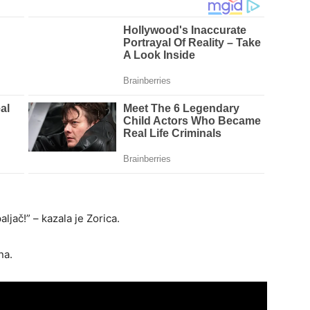
aljač!” – kazala je Zorica.
na.