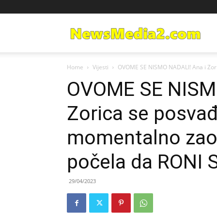
Ne
Home
Vijesti
OVOME SE NISMO NADALI! Ana i Zoric
Med
OVOME SE NISMO
Zorica se posvađ
momentalno zaok
počela da RONI 
29/04/2023