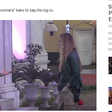
S
vinara” kako bi zap.lila cig.ru.
P
E
25
Fi
po
Sl
go