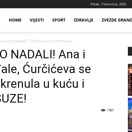
Petak, 7 kolovoza, 2026
ws
HOME
VIJESTI
SPORT
ZDRAVLJE
ZVEZDE GRAN
a se posvađale, Ćurčićeva se momentalno...
ia
 NADALI! Ana i
ale, Ćurčićeva se
renula u kuću i
SUZE!
1387