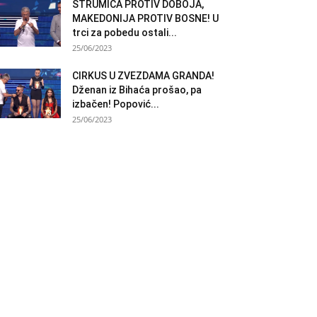
STRUMICA PROTIV DOBOJA,
MAKEDONIJA PROTIV BOSNE! U
trci za pobedu ostali...
25/06/2023
CIRKUS U ZVEZDAMA GRANDA!
Dženan iz Bihaća prošao, pa
izbačen! Popović...
25/06/2023