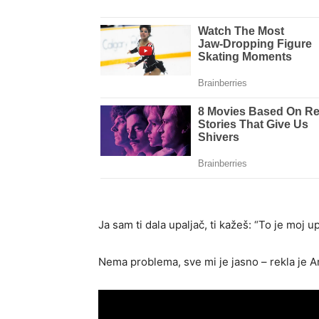
Ja sam ti dala upaljač, ti kažeš: “To je moj up
Nema problema, sve mi je jasno – rekla je A