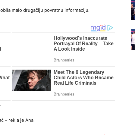
 dobila malo drugačiju povratnu informaciju.
.
ač – rekla je Ana.