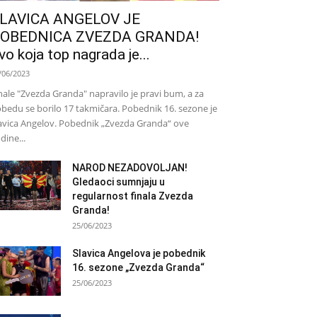
LAVICA ANGELOV JE
OBEDNICA ZVEZDA GRANDA!
vo koja top nagrada je...
/06/2023
nale "Zvezda Granda" napravilo je pravi bum, a za
bedu se borilo 17 takmičara. Pobednik 16. sezone je
avica Angelov. Pobednik „Zvezda Granda“ ove
dine...
NAROD NEZADOVOLJAN!
Gledaoci sumnjaju u
regularnost finala Zvezda
Granda!
25/06/2023
Slavica Angelova je pobednik
16. sezone „Zvezda Granda“
25/06/2023