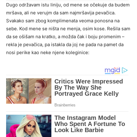
Dugo održavam istu liniju, od mene se očekuje da budem
mršava, ali ne verujm da sam najmršavija pevačica.
Svakako sam zbog komplimenata veoma ponosna na
sebe. Kod mene se ništa ne menja, osim kose. Rešila sam
da se ošišam na kratko, a možda čak i boju promenim –
rekla je pevačica, pa istakla da joj ne pada na pamet da
nosi perike kao neke njene koleginice: