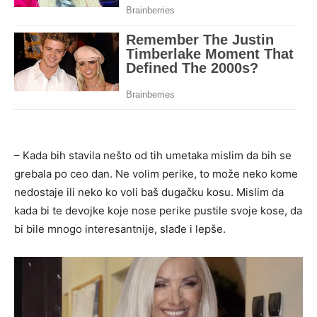
– Kada bih stavila nešto od tih umetaka mislim da bih se
grebala po ceo dan. Ne volim perike, to može neko kome
nedostaje ili neko ko voli baš dugačku kosu. Mislim da
kada bi te devojke koje nose perike pustile svoje kose, da
bi bile mnogo interesantnije, slađe i lepše.