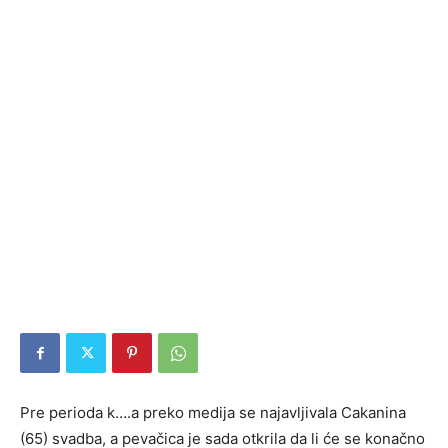
Pre perioda k….a preko medija se najavljivala Cakanina
(65) svadba, a pevačica je sada otkrila da li će se konačno