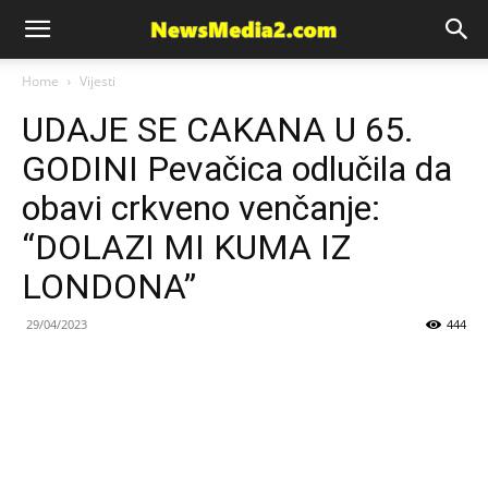
News
Home
Vijesti
UDAJE SE CAKANA U 65.
Media
GODINI Pevačica odlučila da
obavi crkveno venčanje:
“DOLAZI MI KUMA IZ
LONDONA”
29/04/2023
444