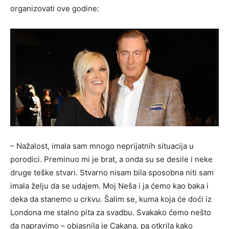
organizovati ove godine:
– Nažalost, imala sam mnogo neprijatnih situacija u
porodici. Preminuo mi je brat, a onda su se desile i neke
druge teške stvari. Stvarno nisam bila sposobna niti sam
imala želju da se udajem. Moj Neša i ja ćemo kao baka i
deka da stanemo u crkvu. Šalim se, kuma koja će doći iz
Londona me stalno pita za svadbu. Svakako ćemo nešto
da napravimo – objasnila je Cakana, pa otkrila kako