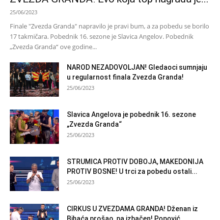
25/06/2023
Finale "Zvezda Granda" napravilo je pravi bum, a za pobedu se borilo
17 takmičara. Pobednik 16. sezone je Slavica Angelov. Pobednik
„Zvezda Granda“ ove godine...
NAROD NEZADOVOLJAN! Gledaoci sumnjaju
u regularnost finala Zvezda Granda!
25/06/2023
Slavica Angelova je pobednik 16. sezone
„Zvezda Granda“
25/06/2023
STRUMICA PROTIV DOBOJA, MAKEDONIJA
PROTIV BOSNE! U trci za pobedu ostali...
25/06/2023
CIRKUS U ZVEZDAMA GRANDA! Dženan iz
Bihaća prošao, pa izbačen! Popović...