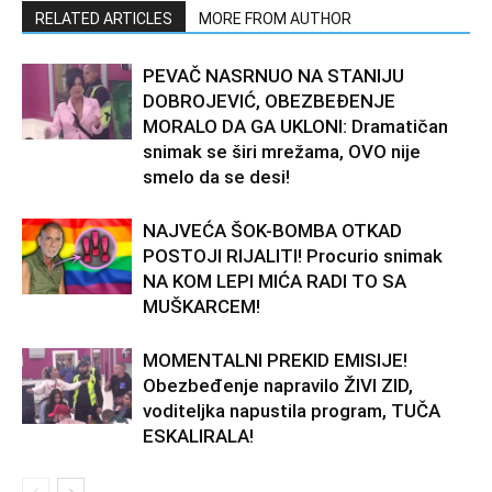
RELATED ARTICLES
MORE FROM AUTHOR
PEVAČ NASRNUO NA STANIJU
DOBROJEVIĆ, OBEZBEĐENJE
MORALO DA GA UKLONI: Dramatičan
snimak se širi mrežama, OVO nije
smelo da se desi!
NAJVEĆA ŠOK-BOMBA OTKAD
POSTOJI RIJALITI! Procurio snimak
NA KOM LEPI MIĆA RADI TO SA
MUŠKARCEM!
MOMENTALNI PREKID EMISIJE!
Obezbeđenje napravilo ŽIVI ZID,
voditeljka napustila program, TUČA
ESKALIRALA!