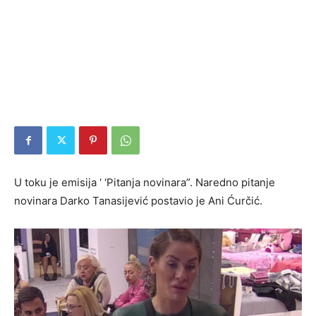
U toku je emisija ‘ ‘Pitanja novinara”. Naredno pitanje
novinara Darko Tanasijević postavio je Ani Ćurčić.