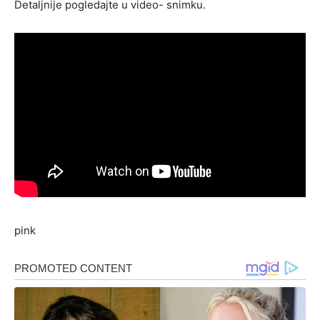
Detaljnije pogledajte u video- snimku.
pink