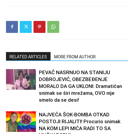
RELATED ARTICLES
MORE FROM AUTHOR
PEVAČ NASRNUO NA STANIJU
DOBROJEVIĆ, OBEZBEĐENJE
MORALO DA GA UKLONI: Dramatičan
snimak se širi mrežama, OVO nije
smelo da se desi!
NAJVEĆA ŠOK-BOMBA OTKAD
POSTOJI RIJALITI! Procurio snimak
NA KOM LEPI MIĆA RADI TO SA