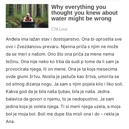
Anđela ima lažan stav i dostojanstvo. Ona bi oprostila sve
ovo i Zvezdanovu prevaru. Njenna priča s njim ne može
da se meri s našom. Ono što ona priča za mene nema
težinu. Ona nije neko ko trba da sudi p tome da li sam ja
provocirala njega, ili on mene. Ona je ta koja mesecima
ovde glumi žrtvu. Nosila je jastuče kao žrtva, umorila se
od silnog dizanja nogu. Ja sam s njim pojela kilo i liko soli.
Kakva god da je bila naša ljubav, bila je naša. Jedna
balavica da govori o njemu, to je nedopustivo. Ja sam
jedina koja je volela njega. Ti si meni njega uzela, a moja
bol je moja bol. Boli me dupe šta misli ona i do – rekla je
Ana.