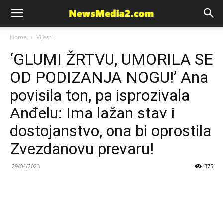
News
Home
Vijesti
‘GLUMI ŽRTVU, UMORILA SE
Media
OD PODIZANJA NOGU!’ Ana
povisila ton, pa isprozivala
Anđelu: Ima lažan stav i
dostojanstvo, ona bi oprostila
Zvezdanovu prevaru!
29/04/2023
375