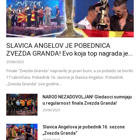
SLAVICA ANGELOV JE POBEDNICA
ZVEZDA GRANDA! Evo koja top nagrada je...
25/06/2023
Finale "Zvezda Granda" napravilo je pravi bum, a za pobedu se borilo
17 takmičara. Pobednik 16. sezone je Slavica Angelov. Pobednik
„Zvezda Granda“ ove godine...
NAROD NEZADOVOLJAN! Gledaoci sumnjaju
u regularnost finala Zvezda Granda!
25/06/2023
Slavica Angelova je pobednik 16. sezone
„Zvezda Granda“
25/06/2023