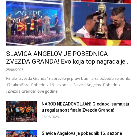
SLAVICA ANGELOV JE POBEDNICA
ZVEZDA GRANDA! Evo koja top nagrada je...
25/06/2023
Finale "Zvezda Granda" napravilo je pravi bum, a za pobedu se borilo
17 takmičara. Pobednik 16. sezone je Slavica Angelov. Pobednik
„Zvezda Granda“ ove godine...
NAROD NEZADOVOLJAN! Gledaoci sumnjaju
u regularnost finala Zvezda Granda!
25/06/2023
Slavica Angelova je pobednik 16. sezone