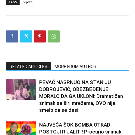
TAGS
vijesti
RELATED ARTICLES
MORE FROM AUTHOR
PEVAČ NASRNUO NA STANIJU
DOBROJEVIĆ, OBEZBEĐENJE
MORALO DA GA UKLONI: Dramatičan
snimak se širi mrežama, OVO nije
smelo da se desi!
NAJVEĆA ŠOK-BOMBA OTKAD
POSTOJI RIJALITI! Procurio snimak