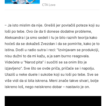
– Ja isto mislim da nije. Grešiš jer povlačiš poteze koji su
loši po tebe. Ovo će da ti donese dodatne probleme,
Aleksandra i ja smo sedeli i tu je bilo raznih teorija kako
hoćeš da se dokažeš Zvezdan i da se pomirite, kako je to
istina. Dođi u radio sutra i reci: “Izvinjavam se produkciji,
nisu dužni to da mi kažu, a ja sam burno reagovala.
Videćete u “Narod pita” i suočiti se sa onim što je
izjavljeno”. Sve što se ovde priča, pričaće se i napolju.
Ulaziš u neke duele i sukobe koji su loši po tebe. Sve se
više vidi da si bila iskrena. Meni znače takve stvari, bolje
iskreno loš, nego neiskreno dobar – nastavio je on.