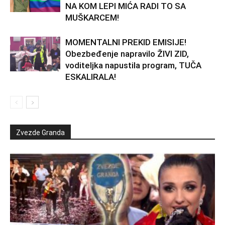
NA KOM LEPI MIĆA RADI TO SA
MUŠKARCEM!
MOMENTALNI PREKID EMISIJE!
Obezbeđenje napravilo ŽIVI ZID,
voditeljka napustila program, TUČA
ESKALIRALA!
Zvezde Granda