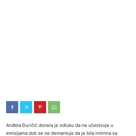
Anđela Đuričić donela je odluku da ne učestvuje u
emisijama dok se ne demantuje da je bila intimna sa