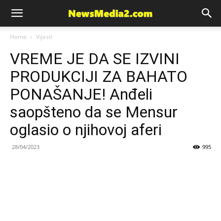
News
Home
Vijesti
VREME JE DA SE IZVINI
Media
PRODUKCIJI ZA BAHATO
PONAŠANJE! Anđeli
saopšteno da se Mensur
oglasio o njihovoj aferi
28/04/2023
995