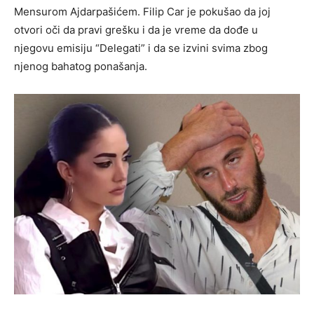
Mensurom Ajdarpašićem. Filip Car je pokušao da joj
otvori oči da pravi grešku i da je vreme da dođe u
njegovu emisiju “Delegati” i da se izvini svima zbog
njenog bahatog ponašanja.