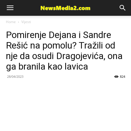
News
Home
Vijesti
Pomirenje Dejana i Sandre
Media
Rešić na pomolu? Tražili od
nje da osudi Dragojevića, ona
ga branila kao lavica
28/04/2023
824