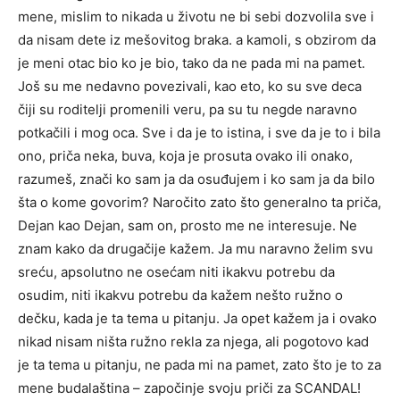
mene, mislim to nikada u životu ne bi sebi dozvolila sve i
da nisam dete iz mešovitog braka. a kamoli, s obzirom da
je meni otac bio ko je bio, tako da ne pada mi na pamet.
Još su me nedavno povezivali, kao eto, ko su sve deca
čiji su roditelji promenili veru, pa su tu negde naravno
potkačili i mog oca. Sve i da je to istina, i sve da je to i bila
ono, priča neka, buva, koja je prosuta ovako ili onako,
razumeš, znači ko sam ja da osuđujem i ko sam ja da bilo
šta o kome govorim? Naročito zato što generalno ta priča,
Dejan kao Dejan, sam on, prosto me ne interesuje. Ne
znam kako da drugačije kažem. Ja mu naravno želim svu
sreću, apsolutno ne osećam niti ikakvu potrebu da
osudim, niti ikakvu potrebu da kažem nešto ružno o
dečku, kada je ta tema u pitanju. Ja opet kažem ja i ovako
nikad nisam ništa ružno rekla za njega, ali pogotovo kad
je ta tema u pitanju, ne pada mi na pamet, zato što je to za
mene budalaština – započinje svoju priči za SCANDAL!