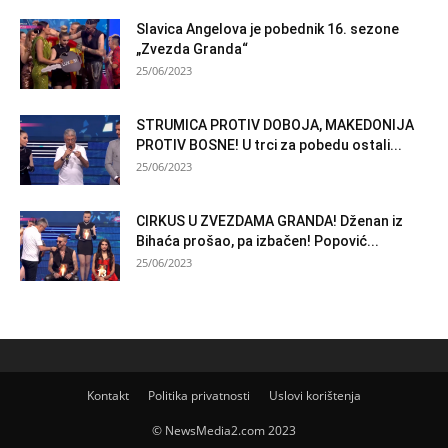
Slavica Angelova je pobednik 16. sezone
„Zvezda Granda“
25/06/2023
STRUMICA PROTIV DOBOJA, MAKEDONIJA
PROTIV BOSNE! U trci za pobedu ostali...
25/06/2023
CIRKUS U ZVEZDAMA GRANDA! Dženan iz
Bihaća prošao, pa izbačen! Popović...
25/06/2023
Kontakt
Politika privatnosti
Uslovi korištenja
© NewsMedia2.com 2023