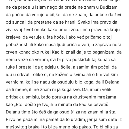
ne da pređe u Islam nego da pređe ne znam u Budizam,
da počne da veruje u biljke, da ne znam, da počne da živi
od sunca i da prestane da se hrani! Svako ima pravo da
živi svoj život onako kako ume i zna. i ima pravo na kraju
krajeva, da veruje u šta hoće. I ako već pričamo o toj
pobožnosti ili kako masa ljudi priča o veri, a zapravo nosi
crven konac oko ruke! Kad bi znali da je to paganizam, da
nema veze sa verom, svi bi prvo poskidali taj konac sa
ruke i prestali da gledaju u šolje, a samim tim počeli da
idu u crkvu! Toliko o, ne kažem o svima ali o tim velikim
vernicim, koji se nađu da osuđuju bilo koga, da li Dejana
da li mene, ili ne znam ni ja koga sve. Da, imam veliki
pritisak u smislu, brdo poruka na društvenim mrežama
kao „Eto, došlo je tvojih 5 minuta da kao se osvetiš
Dejanu time što ćeš da ga osudiš“ za ne znam ni ja šta.
Prvo ne pada mi na pamet da to uradim, jer ja sam dete iz
mešovitog braka i to bi za mene bio pakao. To bi bilo za