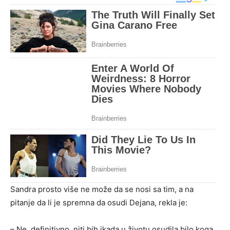
Sandra prosto više ne može da se nosi sa tim, a na
pitanje da li je spremna da osudi Dejana, rekla je:
– Ne, definitivno, niti bih ikada u životu osudila bilo koga,