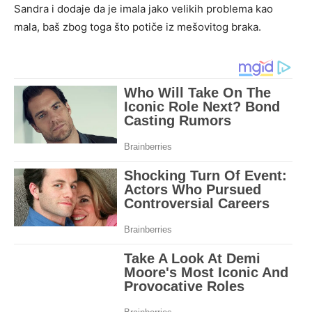
Sandra i dodaje da je imala jako velikih problema kao
mala, baš zbog toga što potiče iz mešovitog braka.