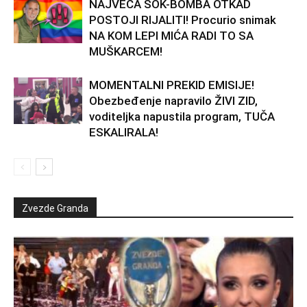
NAJVEĆA ŠOK-BOMBA OTKAD
POSTOJI RIJALITI! Procurio snimak
NA KOM LEPI MIĆA RADI TO SA
MUŠKARCEM!
MOMENTALNI PREKID EMISIJE!
Obezbeđenje napravilo ŽIVI ZID,
voditeljka napustila program, TUČA
ESKALIRALA!
Zvezde Granda