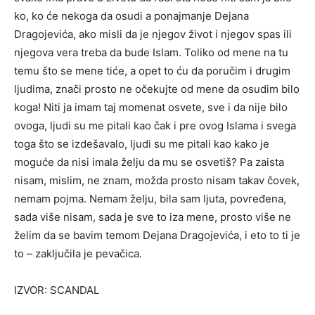
ko, ko će nekoga da osudi a ponajmanje Dejana
Dragojevića, ako misli da je njegov život i njegov spas ili
njegova vera treba da bude Islam. Toliko od mene na tu
temu što se mene tiće, a opet to ću da poručim i drugim
ljudima, znači prosto ne očekujte od mene da osudim bilo
koga! Niti ja imam taj momenat osvete, sve i da nije bilo
ovoga, ljudi su me pitali kao čak i pre ovog Islama i svega
toga što se izdešavalo, ljudi su me pitali kao kako je
moguće da nisi imala želju da mu se osvetiš? Pa zaista
nisam, mislim, ne znam, možda prosto nisam takav čovek,
nemam pojma. Nemam želju, bila sam ljuta, povređena,
sada više nisam, sada je sve to iza mene, prosto više ne
želim da se bavim temom Dejana Dragojevića, i eto to ti je
to – zaključila je pevačica.
IZVOR: SCANDAL