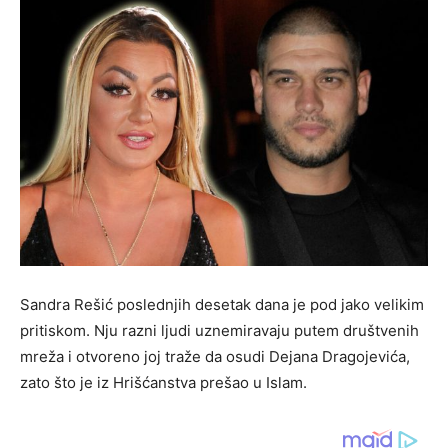
Sandra Rešić poslednjih desetak dana je pod jako velikim
pritiskom. Nju razni ljudi uznemiravaju putem društvenih
mreža i otvoreno joj traže da osudi Dejana Dragojevića,
zato što je iz Hrišćanstva prešao u Islam.