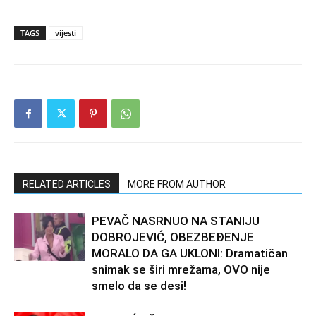
TAGS
vijesti
RELATED ARTICLES
MORE FROM AUTHOR
PEVAČ NASRNUO NA STANIJU
DOBROJEVIĆ, OBEZBEĐENJE
MORALO DA GA UKLONI: Dramatičan
snimak se širi mrežama, OVO nije
smelo da se desi!