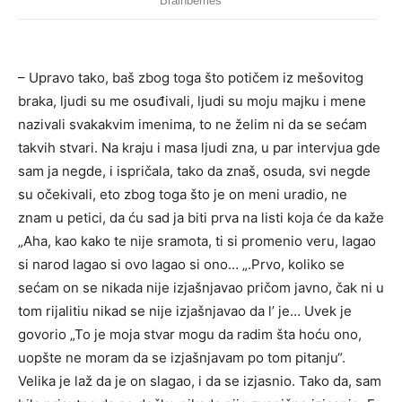
– Upravo tako, baš zbog toga što potičem iz mešovitog
braka, ljudi su me osuđivali, ljudi su moju majku i mene
nazivali svakakvim imenima, to ne želim ni da se sećam
takvih stvari. Na kraju i masa ljudi zna, u par intervjua gde
sam ja negde, i ispričala, tako da znaš, osuda, svi negde
su očekivali, eto zbog toga što je on meni uradio, ne
znam u petici, da ću sad ja biti prva na listi koja će da kaže
„Aha, kao kako te nije sramota, ti si promenio veru, lagao
si narod lagao si ovo lagao si ono… „.Prvo, koliko se
sećam on se nikada nije izjašnjavao pričom javno, čak ni u
tom rijalitiu nikad se nije izjašnjavao da l’ je… Uvek je
govorio „To je moja stvar mogu da radim šta hoću ono,
uopšte ne moram da se izjašnjavam po tom pitanju“.
Velika je laž da je on slagao, i da se izjasnio. Tako da, sam