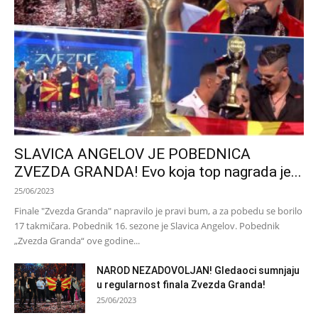
SLAVICA ANGELOV JE POBEDNICA
ZVEZDA GRANDA! Evo koja top nagrada je...
25/06/2023
Finale "Zvezda Granda" napravilo je pravi bum, a za pobedu se borilo
17 takmičara. Pobednik 16. sezone je Slavica Angelov. Pobednik
„Zvezda Granda“ ove godine...
NAROD NEZADOVOLJAN! Gledaoci sumnjaju
u regularnost finala Zvezda Granda!
25/06/2023