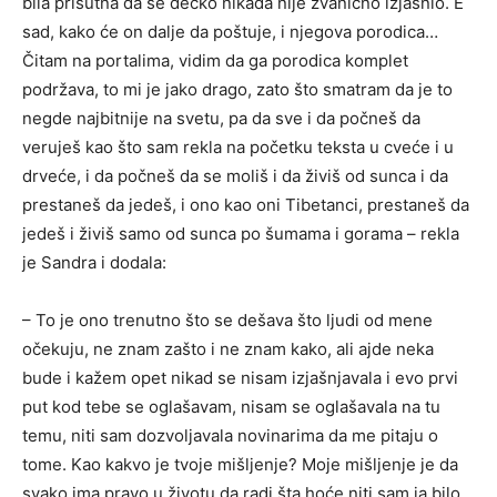
bila prisutna da se dečko nikada nije zvanično izjasnio. E
sad, kako će on dalje da poštuje, i njegova porodica…
Čitam na portalima, vidim da ga porodica komplet
podržava, to mi je jako drago, zato što smatram da je to
negde najbitnije na svetu, pa da sve i da počneš da
veruješ kao što sam rekla na početku teksta u cveće i u
drveće, i da počneš da se moliš i da živiš od sunca i da
prestaneš da jedeš, i ono kao oni Tibetanci, prestaneš da
jedeš i živiš samo od sunca po šumama i gorama – rekla
je Sandra i dodala:
– To je ono trenutno što se dešava što ljudi od mene
očekuju, ne znam zašto i ne znam kako, ali ajde neka
bude i kažem opet nikad se nisam izjašnjavala i evo prvi
put kod tebe se oglašavam, nisam se oglašavala na tu
temu, niti sam dozvoljavala novinarima da me pitaju o
tome. Kao kakvo je tvoje mišljenje? Moje mišljenje je da
svako ima pravo u životu da radi šta hoće niti sam ja bilo