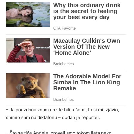
– Ja pouzdana znam da ste bili u šemi, to si mi izjavio,
snimio sam na diktafonu – dodao je reporter.
– Što se tiče Anđele, proveli smo tokom ljeta neko