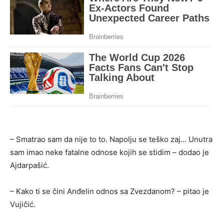
– Smatrao sam da nije to to. Napolju se teško zaj… Unutra
sam imao neke fatalne odnose kojih se stidim – dodao je
Ajdarpašić.
– Kako ti se čini Anđelin odnos sa Zvezdanom? – pitao je
Vujičić.