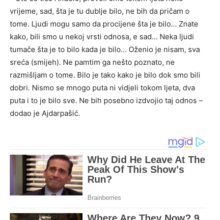
vrijeme, sad, šta je tu dublje bilo, ne bih da pričam o
tome. Ljudi mogu samo da procijene šta je bilo… Znate
kako, bili smo u nekoj vrsti odnosa, e sad… Neka ljudi
tumače šta je to bilo kada je bilo… Oženio je nisam, sva
sreća (smijeh). Ne pamtim ga nešto poznato, ne
razmišljam o tome. Bilo je tako kako je bilo dok smo bili
dobri. Nismo se mnogo puta ni vidjeli tokom ljeta, dva
puta i to je bilo sve. Ne bih posebno izdvojio taj odnos –
dodao je Ajdarpašić.