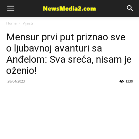
News
Home
Vijesti
Mensur prvi put priznao sve
Media
o ljubavnoj avanturi sa
Anđelom: Sva sreća, nisam je
oženio!
28/04/2023
1330