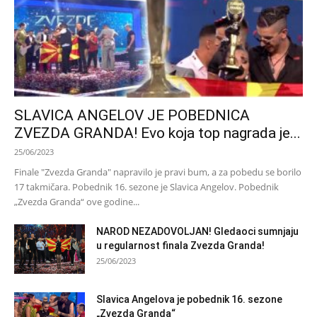
SLAVICA ANGELOV JE POBEDNICA
ZVEZDA GRANDA! Evo koja top nagrada je...
25/06/2023
Finale "Zvezda Granda" napravilo je pravi bum, a za pobedu se borilo
17 takmičara. Pobednik 16. sezone je Slavica Angelov. Pobednik
„Zvezda Granda“ ove godine...
NAROD NEZADOVOLJAN! Gledaoci sumnjaju
u regularnost finala Zvezda Granda!
25/06/2023
Slavica Angelova je pobednik 16. sezone
„Zvezda Granda“