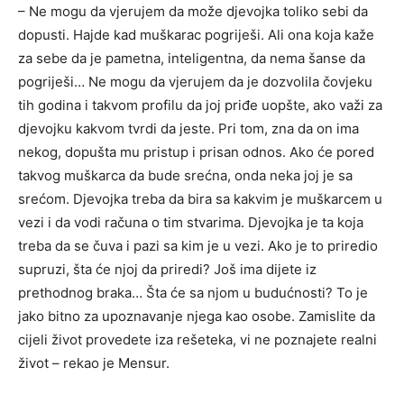
– Ne mogu da vjerujem da može djevojka toliko sebi da
dopusti. Hajde kad muškarac pogriješi. Ali ona koja kaže
za sebe da je pametna, inteligentna, da nema šanse da
pogriješi… Ne mogu da vjerujem da je dozvolila čovjeku
tih godina i takvom profilu da joj priđe uopšte, ako važi za
djevojku kakvom tvrdi da jeste. Pri tom, zna da on ima
nekog, dopušta mu pristup i prisan odnos. Ako će pored
takvog muškarca da bude srećna, onda neka joj je sa
srećom. Djevojka treba da bira sa kakvim je muškarcem u
vezi i da vodi računa o tim stvarima. Djevojka je ta koja
treba da se čuva i pazi sa kim je u vezi. Ako je to priredio
supruzi, šta će njoj da priredi? Još ima dijete iz
prethodnog braka… Šta će sa njom u budućnosti? To je
jako bitno za upoznavanje njega kao osobe. Zamislite da
cijeli život provedete iza rešeteka, vi ne poznajete realni
život – rekao je Mensur.