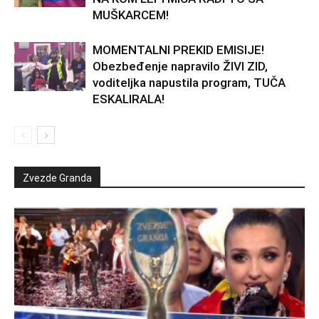
MUŠKARCEM!
MOMENTALNI PREKID EMISIJE!
Obezbeđenje napravilo ŽIVI ZID,
voditeljka napustila program, TUČA
ESKALIRALA!
Zvezde Granda