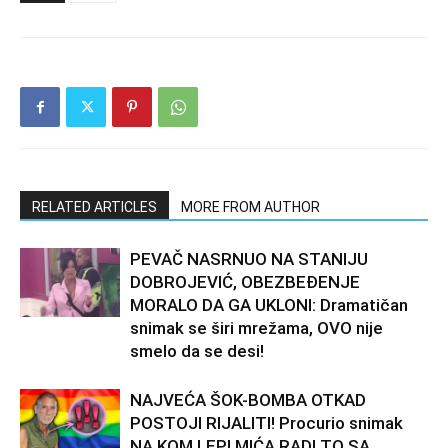
RELATED ARTICLES
MORE FROM AUTHOR
PEVAČ NASRNUO NA STANIJU
DOBROJEVIĆ, OBEZBEĐENJE
MORALO DA GA UKLONI: Dramatičan
snimak se širi mrežama, OVO nije
smelo da se desi!
NAJVEĆA ŠOK-BOMBA OTKAD
POSTOJI RIJALITI! Procurio snimak
NA KOM LEPI MIĆA RADI TO SA