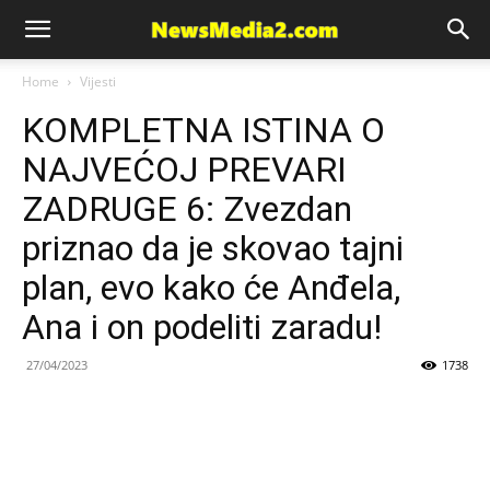
News
Home
Vijesti
KOMPLETNA ISTINA O
Media
NAJVEĆOJ PREVARI
ZADRUGE 6: Zvezdan
priznao da je skovao tajni
plan, evo kako će Anđela,
Ana i on podeliti zaradu!
27/04/2023
1738