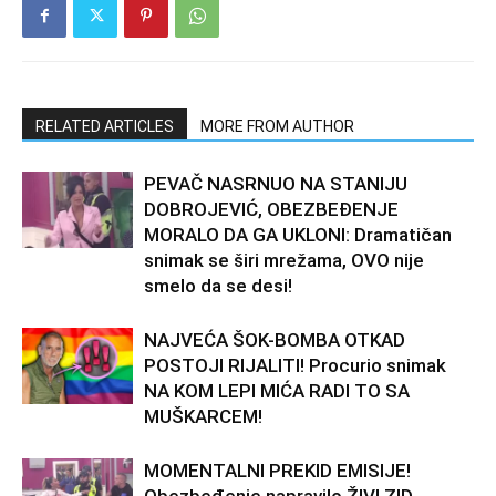
RELATED ARTICLES
MORE FROM AUTHOR
PEVAČ NASRNUO NA STANIJU
DOBROJEVIĆ, OBEZBEĐENJE
MORALO DA GA UKLONI: Dramatičan
snimak se širi mrežama, OVO nije
smelo da se desi!
NAJVEĆA ŠOK-BOMBA OTKAD
POSTOJI RIJALITI! Procurio snimak
NA KOM LEPI MIĆA RADI TO SA
MUŠKARCEM!
MOMENTALNI PREKID EMISIJE!