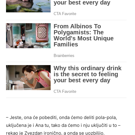
– Jeste, ona će pobediti, onda ćemo deliti pola-pola,
uključena je i Ana tu, tako da ćemo i nju uključiti u to –
rekao je Zvezdan ironično, a onda se uozbiljio.