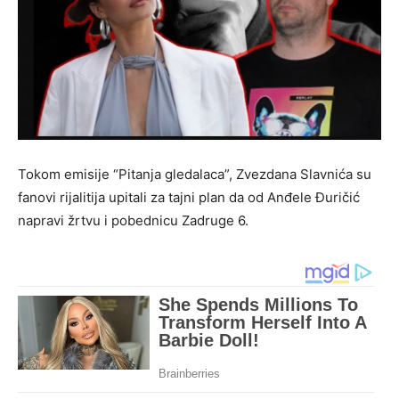
Tokom emisije “Pitanja gledalaca”, Zvezdana Slavnića su
fanovi rijalitija upitali za tajni plan da od Anđele Đuričić
napravi žrtvu i pobednicu Zadruge 6.