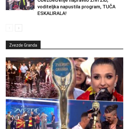
Obezbeđenje napravilo ŽIVI ZID,
voditeljka napustila program, TUČA
ESKALIRALA!
Zvezde Granda