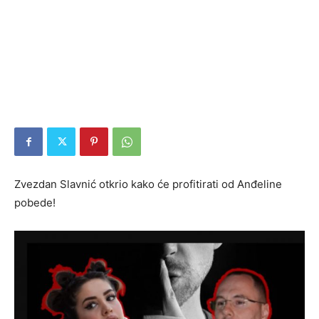
Zvezdan Slavnić otkrio kako će profitirati od Anđeline
pobede!