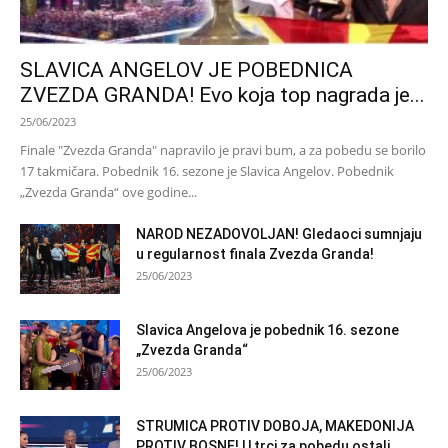
SLAVICA ANGELOV JE POBEDNICA
ZVEZDA GRANDA! Evo koja top nagrada je...
25/06/2023
Finale "Zvezda Granda" napravilo je pravi bum, a za pobedu se borilo
17 takmičara. Pobednik 16. sezone je Slavica Angelov. Pobednik
„Zvezda Granda“ ove godine...
NAROD NEZADOVOLJAN! Gledaoci sumnjaju
u regularnost finala Zvezda Granda!
25/06/2023
Slavica Angelova je pobednik 16. sezone
„Zvezda Granda“
25/06/2023
STRUMICA PROTIV DOBOJA, MAKEDONIJA
PROTIV BOSNE! U trci za pobedu ostali...