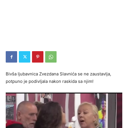
Bivša ljubavnica Zvezdana Slavnića se ne zaustavlja,
potpuno je podivljala nakon raskida sa njim!