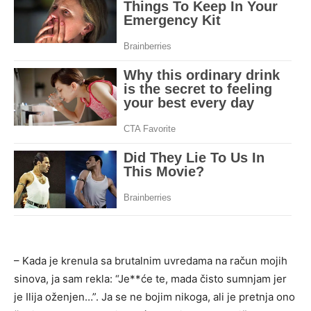
– Kada je krenula sa brutalnim uvredama na račun mojih
sinova, ja sam rekla: “Je**će te, mada čisto sumnjam jer
je Ilija oženjen…”. Ja se ne bojim nikoga, ali je pretnja ono