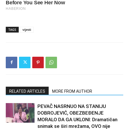
TAGS
vijesti
RELATED ARTICLES
MORE FROM AUTHOR
PEVAČ NASRNUO NA STANIJU
DOBROJEVIĆ, OBEZBEĐENJE
MORALO DA GA UKLONI: Dramatičan
snimak se širi mrežama, OVO nije