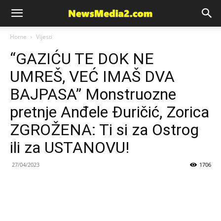
News
Home
Vijesti
“GAZIĆU TE DOK NE
Media
UMREŠ, VEĆ IMAŠ DVA
BAJPASA” Monstruozne
pretnje Anđele Đuričić, Zorica
ZGROŽENA: Ti si za Ostrog
ili za USTANOVU!
27/04/2023
1706