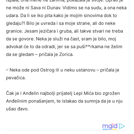
ne može ni Sava ni Dunav. Vidimo se na sudu, a ona neka
udara. Da li se iko pita kako je mojim sinovima dok to
gledaju?! Bilo je uvreda i sa moje strane, ali do neke
granice. Jesam jezičara i gruba, ali takve stvari ne treba
da se govore. Neka je služi na čast, sram je bilo, moj
advokat će to da odradi, jer se sa puši**rkama ne želim
da se gledam – pričala je Zorica.
– Neka ode pod Ostrog ili u neku ustanovu – pričala je
pevačica.
Čak je i Anđelin najbolji prijatelj Lepi Mića bio zgrožen
Anđelinim ponašanjem, te istakao da sumnja da je u nju
ušao đavo.