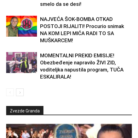
smelo da se desi!
NAJVEĆA ŠOK-BOMBA OTKAD
POSTOJI RIJALITI! Procurio snimak
NA KOM LEPI MIĆA RADI TO SA
MUŠKARCEM!
MOMENTALNI PREKID EMISIJE!
Obezbeđenje napravilo ŽIVI ZID,
voditeljka napustila program, TUČA
ESKALIRALA!
Zvezde Granda