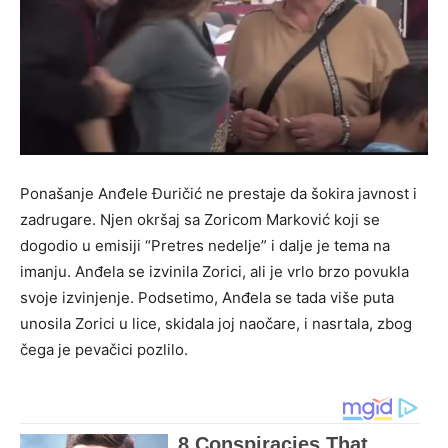
Ponašanje Anđele Đuričić ne prestaje da šokira javnost i
zadrugare. Njen okršaj sa Zoricom Marković koji se
dogodio u emisiji “Pretres nedelje” i dalje je tema na
imanju. Anđela se izvinila Zorici, ali je vrlo brzo povukla
svoje izvinjenje. Podsetimo, Anđela se tada više puta
unosila Zorici u lice, skidala joj naočare, i nasrtala, zbog
čega je pevačici pozlilo.