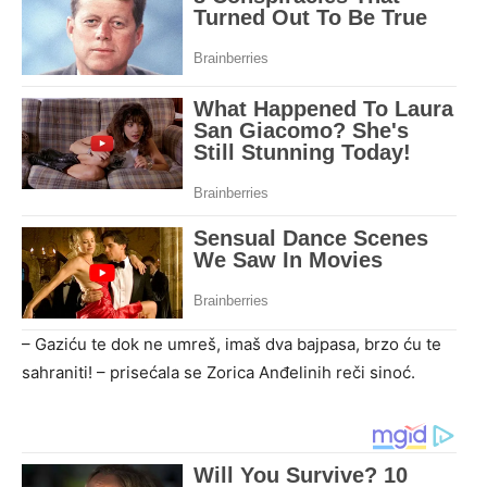
– Gaziću te dok ne umreš, imaš dva bajpasa, brzo ću te
sahraniti! – prisećala se Zorica Anđelinih reči sinoć.