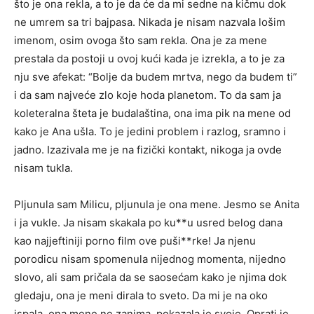
što je ona rekla, a to je da će da mi sedne na kičmu dok
ne umrem sa tri bajpasa. Nikada je nisam nazvala lošim
imenom, osim ovoga što sam rekla. Ona je za mene
prestala da postoji u ovoj kući kada je izrekla, a to je za
nju sve afekat: “Bolje da budem mrtva, nego da budem ti”
i da sam najveće zlo koje hoda planetom. To da sam ja
koleteralna šteta je budalaština, ona ima pik na mene od
kako je Ana ušla. To je jedini problem i razlog, sramno i
jadno. Izazivala me je na fizički kontakt, nikoga ja ovde
nisam tukla.
Pljunula sam Milicu, pljunula je ona mene. Jesmo se Anita
i ja vukle. Ja nisam skakala po ku**u usred belog dana
kao najjeftiniji porno film ove puši**rke! Ja njenu
porodicu nisam spomenula nijednog momenta, nijedno
slovo, ali sam pričala da se saosećam kako je njima dok
gledaju, ona je meni dirala to sveto. Da mi je na oko
ispala, ona mene ne zanima, pokazala je svoje. Oprati je