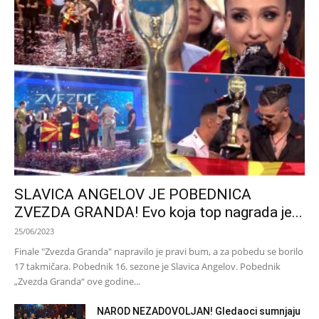
SLAVICA ANGELOV JE POBEDNICA
ZVEZDA GRANDA! Evo koja top nagrada je...
25/06/2023
Finale "Zvezda Granda" napravilo je pravi bum, a za pobedu se borilo
17 takmičara. Pobednik 16. sezone je Slavica Angelov. Pobednik
„Zvezda Granda“ ove godine...
NAROD NEZADOVOLJAN! Gledaoci sumnjaju