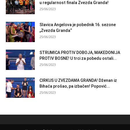
u regularnost finala Zvezda Granda!
25/06/2023
Slavica Angelova je pobednik 16. sezone
„Zvezda Granda“
25/06/2023
STRUMICA PROTIV DOBOJA, MAKEDONIJA
PROTIV BOSNE! U trci za pobedu ostali...
25/06/2023
CIRKUS U ZVEZDAMA GRANDA! Dženan iz
Bihaća prošao, pa izbačen! Popović...
25/06/2023