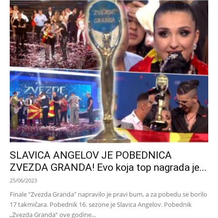
SLAVICA ANGELOV JE POBEDNICA
ZVEZDA GRANDA! Evo koja top nagrada je...
25/06/2023
Finale "Zvezda Granda" napravilo je pravi bum, a za pobedu se borilo
17 takmičara. Pobednik 16. sezone je Slavica Angelov. Pobednik
„Zvezda Granda“ ove godine...