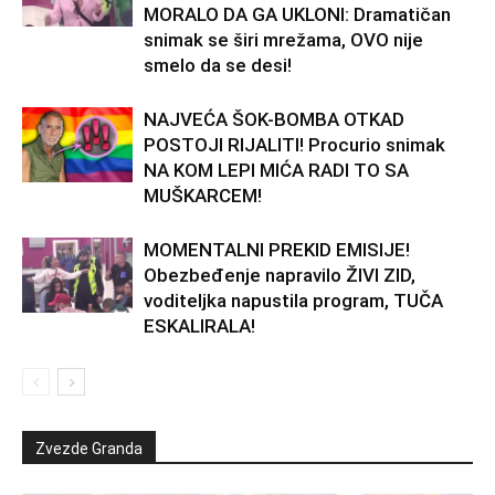
MORALO DA GA UKLONI: Dramatičan
snimak se širi mrežama, OVO nije
smelo da se desi!
NAJVEĆA ŠOK-BOMBA OTKAD
POSTOJI RIJALITI! Procurio snimak
NA KOM LEPI MIĆA RADI TO SA
MUŠKARCEM!
MOMENTALNI PREKID EMISIJE!
Obezbeđenje napravilo ŽIVI ZID,
voditeljka napustila program, TUČA
ESKALIRALA!
Zvezde Granda