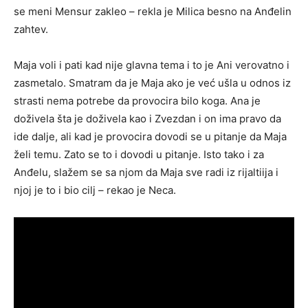
se meni Mensur zakleo – rekla je Milica besno na Anđelin
zahtev.
Maja voli i pati kad nije glavna tema i to je Ani verovatno i
zasmetalo. Smatram da je Maja ako je već ušla u odnos iz
strasti nema potrebe da provocira bilo koga. Ana je
doživela šta je doživela kao i Zvezdan i on ima pravo da
ide dalje, ali kad je provocira dovodi se u pitanje da Maja
želi temu. Zato se to i dovodi u pitanje. Isto tako i za
Anđelu, slažem se sa njom da Maja sve radi iz rijaltiija i
njoj je to i bio cilj – rekao je Neca.