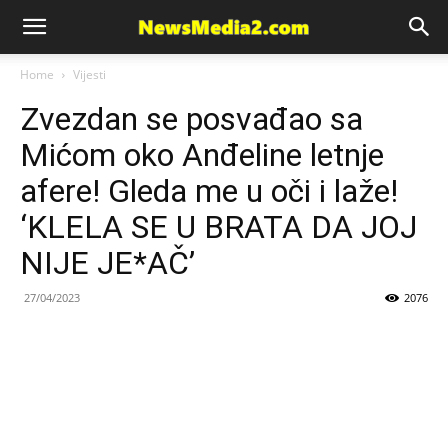
News
Home
Vijesti
Zvezdan se posvađao sa
Media
Mićom oko Anđeline letnje
afere! Gleda me u oči i laže!
‘KLELA SE U BRATA DA JOJ
NIJE JE*AČ’
27/04/2023
2076