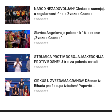
NAROD NEZADOVOLJAN! Gledaoci sumnjaju
u regularnost finala Zvezda Granda!
25/06/2023
Slavica Angelova je pobednik 16. sezone
„Zvezda Granda“
25/06/2023
STRUMICA PROTIV DOBOJA, MAKEDONIJA
PROTIV BOSNE! U trci za pobedu ostali...
25/06/2023
CIRKUS U ZVEZDAMA GRANDA! Dženan iz
Bihaća prošao, pa izbačen! Popović...
25/06/2023