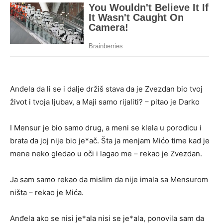
Anđela da li se i dalje držiš stava da je Zvezdan bio tvoj
život i tvoja ljubav, a Maji samo rijaliti? – pitao je Darko
I Mensur je bio samo drug, a meni se klela u porodicu i
brata da joj nije bio je*ač. Šta ja menjam Mićo time kad je
mene neko gledao u oči i lagao me – rekao je Zvezdan.
Ja sam samo rekao da mislim da nije imala sa Mensurom
ništa – rekao je Mića.
Anđela ako se nisi je*ala nisi se je*ala, ponovila sam da