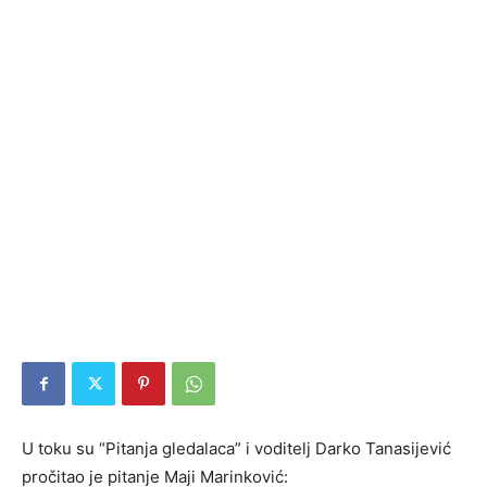
U toku su “Pitanja gledalaca” i voditelj Darko Tanasijević
pročitao je pitanje Maji Marinković: