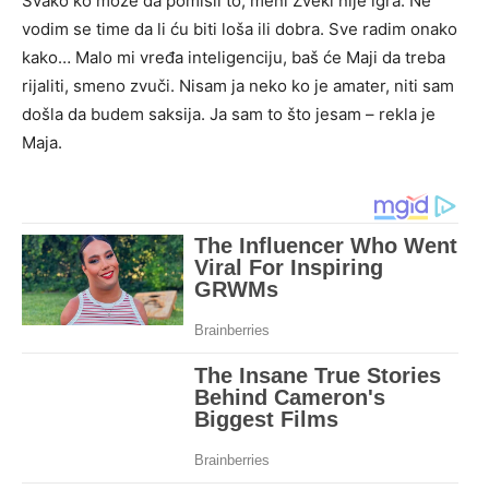
Svako ko može da pomisli to, meni Zveki nije igra. Ne
vodim se time da li ću biti loša ili dobra. Sve radim onako
kako… Malo mi vređa inteligenciju, baš će Maji da treba
rijaliti, smeno zvuči. Nisam ja neko ko je amater, niti sam
došla da budem saksija. Ja sam to što jesam – rekla je
Maja.