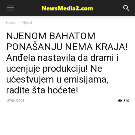
News
Home
Vijesti
NJENOM BAHATOM
Media
PONAŠANJU NEMA KRAJA!
Anđela nastavila da drami i
ucenjuje produkciju! Ne
učestvujem u emisijama,
radite šta hoćete!
27/04/2023
840