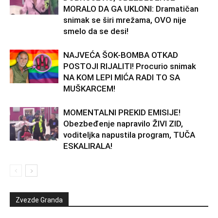
MORALO DA GA UKLONI: Dramatičan
snimak se širi mrežama, OVO nije
smelo da se desi!
NAJVEĆA ŠOK-BOMBA OTKAD
POSTOJI RIJALITI! Procurio snimak
NA KOM LEPI MIĆA RADI TO SA
MUŠKARCEM!
MOMENTALNI PREKID EMISIJE!
Obezbeđenje napravilo ŽIVI ZID,
voditeljka napustila program, TUČA
ESKALIRALA!
Zvezde Granda