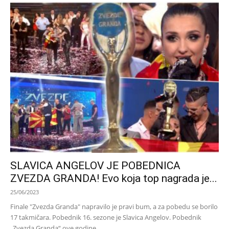
SLAVICA ANGELOV JE POBEDNICA
ZVEZDA GRANDA! Evo koja top nagrada je...
25/06/2023
Finale "Zvezda Granda" napravilo je pravi bum, a za pobedu se borilo
17 takmičara. Pobednik 16. sezone je Slavica Angelov. Pobednik
„Zvezda Granda“ ove godine...