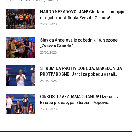
NAROD NEZADOVOLJAN! Gledaoci sumnjaju
u regularnost finala Zvezda Granda!
25/06/2023
Slavica Angelova je pobednik 16. sezone
„Zvezda Granda“
25/06/2023
STRUMICA PROTIV DOBOJA, MAKEDONIJA
PROTIV BOSNE! U trci za pobedu ostali...
25/06/2023
CIRKUS U ZVEZDAMA GRANDA! Dženan iz
Bihaća prošao, pa izbačen! Popović...
25/06/2023