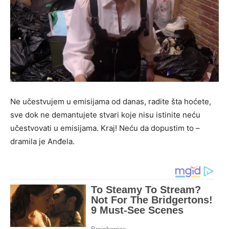
Ne učestvujem u emisijama od danas, radite šta hoćete,
sve dok ne demantujete stvari koje nisu istinite neću
učestvovati u emisijama. Kraj! Neću da dopustim to –
dramila je Anđela.