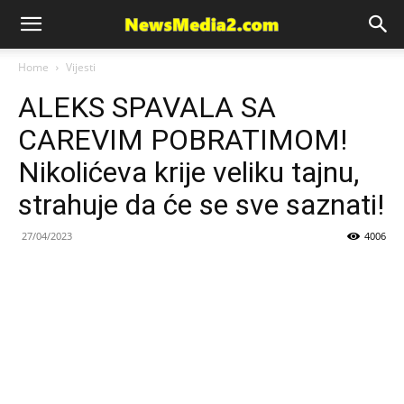
News
Home
Vijesti
ALEKS SPAVALA SA
Media
CAREVIM POBRATIMOM!
Nikolićeva krije veliku tajnu,
strahuje da će se sve saznati!
27/04/2023
4006