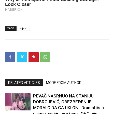
TAGS
vijesti
RELATED ARTICLES
MORE FROM AUTHOR
PEVAČ NASRNUO NA STANIJU
DOBROJEVIĆ, OBEZBEĐENJE
MORALO DA GA UKLONI: Dramatičan
snimak se širi mrežama, OVO nije