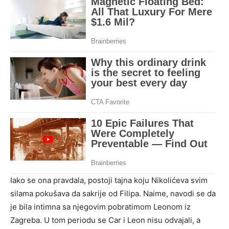
Iako se ona pravdala, postoji tajna koju Nikolićeva svim
silama pokušava da sakrije od Filipa. Naime, navodi se da
je bila intimna sa njegovim pobratimom Leonom iz
Zagreba. U tom periodu se Car i Leon nisu odvajali, a