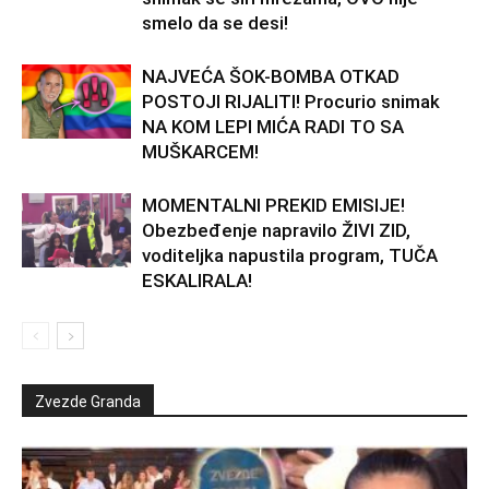
smelo da se desi!
NAJVEĆA ŠOK-BOMBA OTKAD
POSTOJI RIJALITI! Procurio snimak
NA KOM LEPI MIĆA RADI TO SA
MUŠKARCEM!
MOMENTALNI PREKID EMISIJE!
Obezbeđenje napravilo ŽIVI ZID,
voditeljka napustila program, TUČA
ESKALIRALA!
Zvezde Granda