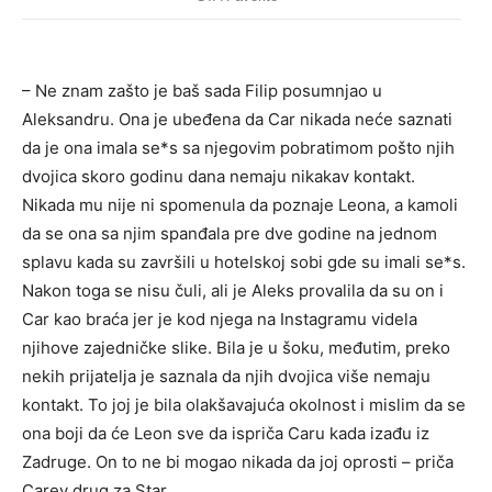
– Ne znam zašto je baš sada Filip posumnjao u
Aleksandru. Ona je ubeđena da Car nikada neće saznati
da je ona imala se*s sa njegovim pobratimom pošto njih
dvojica skoro godinu dana nemaju nikakav kontakt.
Nikada mu nije ni spomenula da poznaje Leona, a kamoli
da se ona sa njim spanđala pre dve godine na jednom
splavu kada su završili u hotelskoj sobi gde su imali se*s.
Nakon toga se nisu čuli, ali je Aleks provalila da su on i
Car kao braća jer je kod njega na Instagramu videla
njihove zajedničke slike. Bila je u šoku, međutim, preko
nekih prijatelja je saznala da njih dvojica više nemaju
kontakt. To joj je bila olakšavajuća okolnost i mislim da se
ona boji da će Leon sve da ispriča Caru kada izađu iz
Zadruge. On to ne bi mogao nikada da joj oprosti – priča
Carev drug za Star.