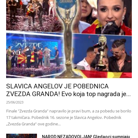
SLAVICA ANGELOV JE POBEDNICA
ZVEZDA GRANDA! Evo koja top nagrada je...
25/06/2023
Finale "Zvezda Granda" napravilo je pravi bum, a za pobedu se borilo
17 takmičara. Pobednik 16. sezone je Slavica Angelov. Pobednik
„Zvezda Granda“ ove godine...
NAROD NEZADOVOLJAN! Gledaoci sumnjaju