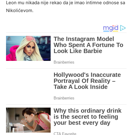
Leon mu nikada nije rekao da je imao intimne odnose sa
Nikolićevom.