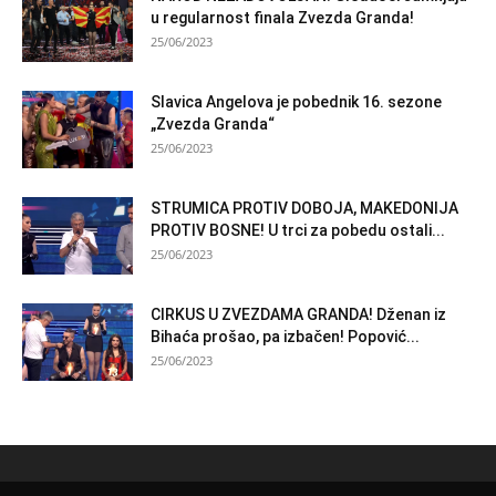
u regularnost finala Zvezda Granda!
25/06/2023
Slavica Angelova je pobednik 16. sezone
„Zvezda Granda“
25/06/2023
STRUMICA PROTIV DOBOJA, MAKEDONIJA
PROTIV BOSNE! U trci za pobedu ostali...
25/06/2023
CIRKUS U ZVEZDAMA GRANDA! Dženan iz
Bihaća prošao, pa izbačen! Popović...
25/06/2023