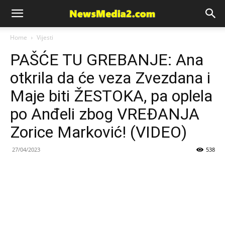
News
Home
Vijesti
PAŠĆE TU GREBANJE: Ana
Media
otkrila da će veza Zvezdana i
Maje biti ŽESTOKA, pa oplela
po Anđeli zbog VREĐANJA
Zorice Marković! (VIDEO)
27/04/2023
538