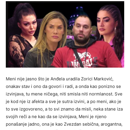
Meni nije jasno što je Anđela uradila Zorici Marković,
onakav stav i ono da govori i radi, a onda kao ponizno se
izvinjava, tu mene ničega, niti smisla niti normlanost. Sve
je kod nje iz afekta a sve je sutra izvini, a po meni, ako je
to sve izgovoreno, a to svi znamo da misli, neka stane iza
svojih reči a ne kao da se izvinjava, Meni je njeno
ponašanje jadno, ona je kao Zvezdan sebična, arogantna,