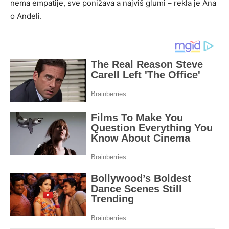
nema empatije, sve ponižava a najviš glumi – rekla je Ana
o Anđeli.