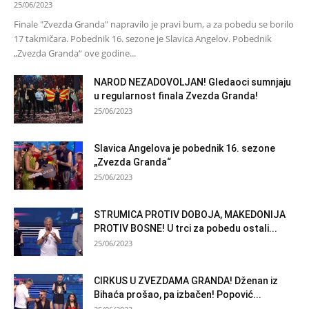
25/06/2023
Finale "Zvezda Granda" napravilo je pravi bum, a za pobedu se borilo
17 takmičara. Pobednik 16. sezone je Slavica Angelov. Pobednik
„Zvezda Granda“ ove godine...
NAROD NEZADOVOLJAN! Gledaoci sumnjaju
u regularnost finala Zvezda Granda!
25/06/2023
Slavica Angelova je pobednik 16. sezone
„Zvezda Granda“
25/06/2023
STRUMICA PROTIV DOBOJA, MAKEDONIJA
PROTIV BOSNE! U trci za pobedu ostali...
25/06/2023
CIRKUS U ZVEZDAMA GRANDA! Dženan iz
Bihaća prošao, pa izbačen! Popović...