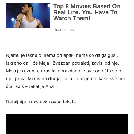
Njemu je laknulo, nema prilepak, nema ko da ga guši.
Iskreno da li će Maja i Zvezdan potrajati, zavisi od nje.
Maja je ružno to uradila, opravdano je sve ono što se o
njoj priča. Mi nismo drugarice,a li ona je i te kako svesna
šta radiš – rekal je Ana.
Detaljnije u nastavku ovog teksta.