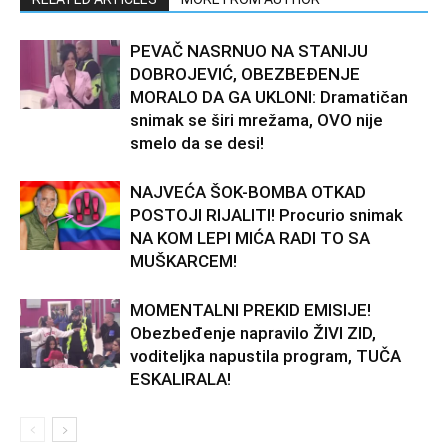
PEVAČ NASRNUO NA STANIJU
DOBROJEVIĆ, OBEZBEĐENJE
MORALO DA GA UKLONI: Dramatičan
snimak se širi mrežama, OVO nije
smelo da se desi!
NAJVEĆA ŠOK-BOMBA OTKAD
POSTOJI RIJALITI! Procurio snimak
NA KOM LEPI MIĆA RADI TO SA
MUŠKARCEM!
MOMENTALNI PREKID EMISIJE!
Obezbeđenje napravilo ŽIVI ZID,
voditeljka napustila program, TUČA
ESKALIRALA!