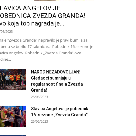
LAVICA ANGELOV JE
OBEDNICA ZVEZDA GRANDA!
vo koja top nagrada je...
/06/2023
nale "Zvezda Granda" napravilo je pravi bum, a za
bedu se borilo 17 takmičara. Pobednik 16. sezone je
avica Angelov. Pobednik „Zvezda Granda“ ove
dine...
NAROD NEZADOVOLJAN!
Gledaoci sumnjaju u
regularnost finala Zvezda
Granda!
25/06/2023
Slavica Angelova je pobednik
16. sezone „Zvezda Granda“
25/06/2023