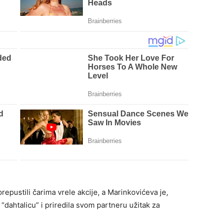
epustili čarima vrele akcije, a Marinkovićeva je,
dahtalicu” i priredila svom partneru užitak za