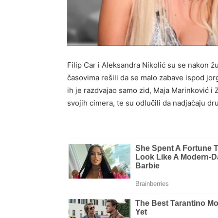
Filip Car i Aleksandra Nikolić su se nakon ž
časovima rešili da se malo zabave ispod jorg
ih je razdvajao samo zid, Maja Marinković i
svojih cimera, te su odlučili da nadjačaju dru