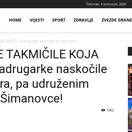
Četvrtak, 6 kolovoza, 2026
ws
HOME
VIJESTI
SPORT
ZDRAVLJE
ZVEZDE GRAN
JE DAHĆE: Zadrugarke naskočile na Zvezdana...
ia
E TAKMIČILE KOJA
drugarke naskočile
ra, pa udruženim
 Šimanovce!
1062