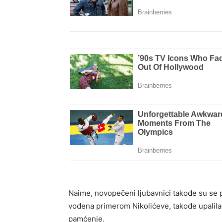
Naime, novopečeni ljubavnici takođe su se pr
vođena primerom Nikolićeve, takođe upalila “
pamćenje.