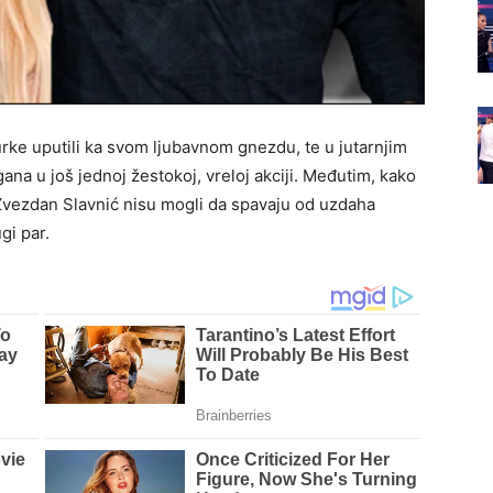
urke uputili ka svom ljubavnom gnezdu, te u jutarnjim
ana u još jednoj žestokoj, vreloj akciji. Međutim, kako
 Zvezdan Slavnić nisu mogli da spavaju od uzdaha
gi par.