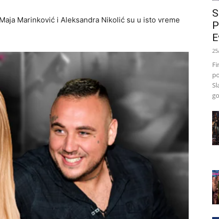
S
 Maja Marinković i Aleksandra Nikolić su u isto vreme
P
E
25
Fi
po
Sl
go