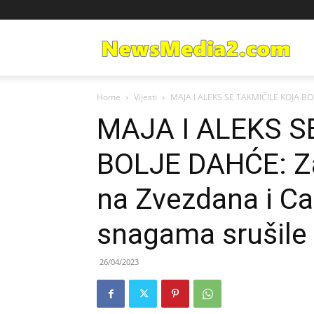
Ne
Home
Vijesti
MAJA I ALEKS SE TAKMIČILE KOJA BOL
Med
MAJA I ALEKS S
BOLJE DAHĆE: Za
na Zvezdana i Ca
snagama srušile
26/04/2023