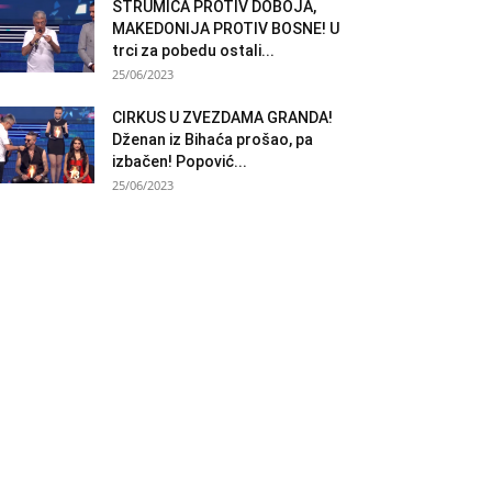
STRUMICA PROTIV DOBOJA,
MAKEDONIJA PROTIV BOSNE! U
trci za pobedu ostali...
25/06/2023
CIRKUS U ZVEZDAMA GRANDA!
Dženan iz Bihaća prošao, pa
izbačen! Popović...
25/06/2023