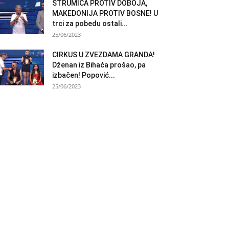
STRUMICA PROTIV DOBOJA,
MAKEDONIJA PROTIV BOSNE! U
trci za pobedu ostali...
25/06/2023
CIRKUS U ZVEZDAMA GRANDA!
Dženan iz Bihaća prošao, pa
izbačen! Popović...
25/06/2023