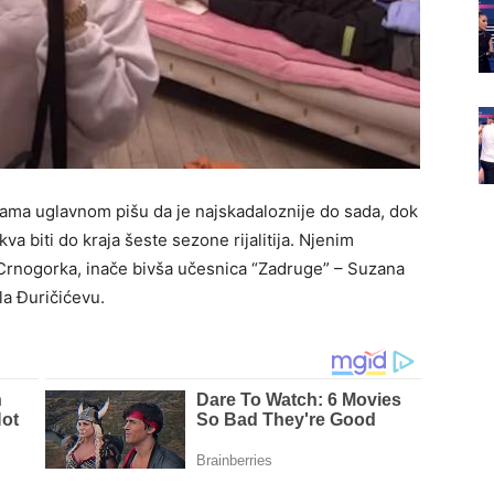
ama uglavnom pišu da je najskadaloznije do sada, dok
va biti do kraja šeste sezone rijalitija. Njenim
Crnogorka, inače bivša učesnica “Zadruge” – Suzana
la Đuričićevu.