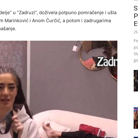
S
delje” u “Zadruzi”, doživela potpuno pomračenje i ušla
P
m Marinković i Anom Ćurčić, a potom i zadrugarima
E
našanje.
25
Fi
po
Sl
go