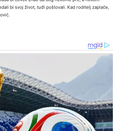
edali bi svoj život, tuđi poštovali. Kad roditelj zaplače,
ović.