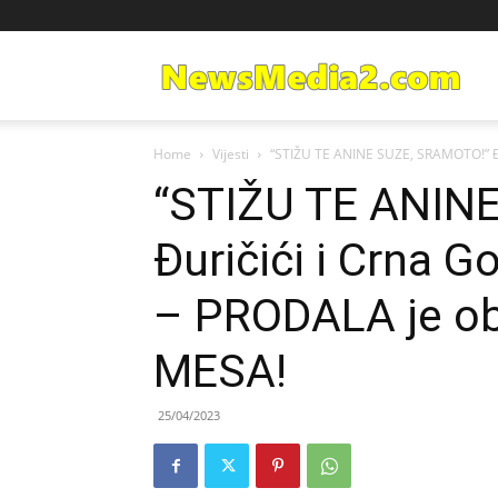
Ne
Home
Vijesti
“STIŽU TE ANINE SUZE, SRAMOTO!” Đur
Med
“STIŽU TE ANIN
Đuričići i Crna 
– PRODALA je o
MESA!
25/04/2023