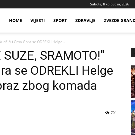
Subota, 8 kolovoza, 2026
ws
HOME
VIJESTI
SPORT
ZDRAVLJE
ZVEZDE GRAN
ičići i Crna Gora se ODREKLI Helge...
ia
E SUZE, SRAMOTO!”
Gora se ODREKLI Helge
braz zbog komada
704