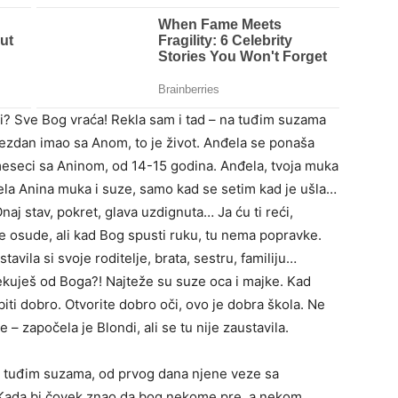
ali? Sve Bog vraća! Rekla sam i tad – na tuđim suzama
vezdan imao sa Anom, to je život. Anđela se ponaša
t meseci sa Aninom, od 14-15 godina. Anđela, tvoja muka
bolela Anina muka i suze, samo kad se setim kad je ušla…
j stav, pokret, glava uzdignuta… Ja ću ti reći,
e osude, ali kad Bog spusti ruku, tu nema popravke.
avila si svoje roditelje, brata, sestru, familiju…
čekuješ od Boga?! Najteže su suze oca i majke. Kad
biti dobro. Otvorite dobro oči, ovo je dobra škola. Ne
e – započela je Blondi, ali se tu nije zaustavila.
a tuđim suzama, od prvog dana njene veze sa
Kada bi čovek znao da bog nekome pre, a nekom