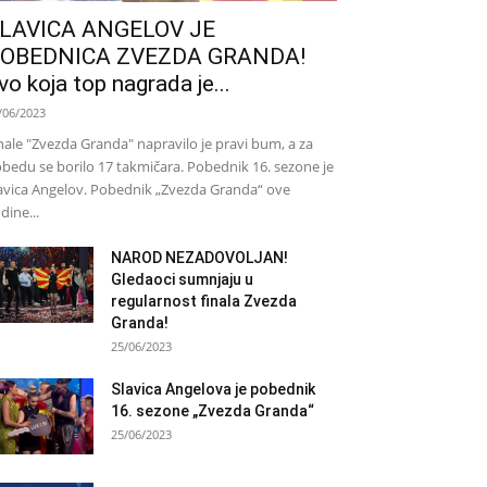
LAVICA ANGELOV JE
OBEDNICA ZVEZDA GRANDA!
vo koja top nagrada je...
/06/2023
nale "Zvezda Granda" napravilo je pravi bum, a za
bedu se borilo 17 takmičara. Pobednik 16. sezone je
avica Angelov. Pobednik „Zvezda Granda“ ove
dine...
NAROD NEZADOVOLJAN!
Gledaoci sumnjaju u
regularnost finala Zvezda
Granda!
25/06/2023
Slavica Angelova je pobednik
16. sezone „Zvezda Granda“
25/06/2023