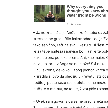
– Ja ne znam šta je Anđeli, ko će tebe da ž
sreća se ne gradi. Bilo kakav odnos da je Z
tako sebično, računa svoju vezu tri ili šes
je za tebe najteža i najviše boli, a nije te 
Kako se ona poneka prema Ani, kao major. Ona
devojko, protiv Boga se ne može! Svi neka t
Biću iskrena, devojko – zbog jednog k*rca ost
Priredila si ovo da gledaju u krevetu, šta o
roditelji puste suzu radi deteta, to ne može 
pričajte o moralu, ne letite, život piše roman
– Uvek sam govorila da se ne gradi sreća n
Zvezdanom… Karma je čudo! Sve se vraća. 