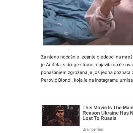
Za njeno noćašnje izdanje gledaoci na mrež
je Anđela, s druge strane, najavila da će ovak
ponašanjem zgrožena je još jedna poznata 
Perović Blondi, koja je na Instagramu urnisa