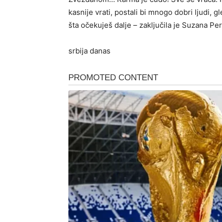
kasnije vrati, postali bi mnogo dobri ljudi, gl
šta očekuješ dalje – zaključila je Suzana Per
srbija danas