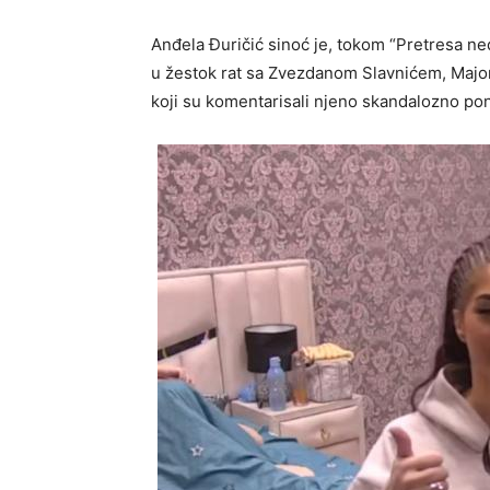
Anđela Đuričić sinoć je, tokom “Pretresa ne
u žestok rat sa Zvezdanom Slavnićem, Majo
koji su komentarisali njeno skandalozno po