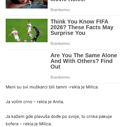
Meni su svi muškarci bili tamni -rekla je Milica.
Ja volim crno – rekla je Anita.
Ja kažem gde plavuša dođe po svoje, tu crnka pakuje
kofere – rekla je Milica.