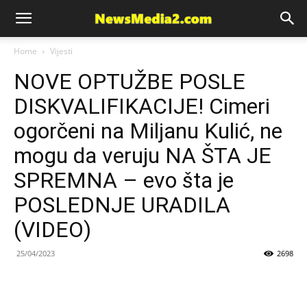
News
Home
Vijesti
NOVE OPTUŽBE POSLE
Media
DISKVALIFIKACIJE! Cimeri
ogorčeni na Miljanu Kulić, ne
mogu da veruju NA ŠTA JE
SPREMNA – evo šta je
POSLEDNJE URADILA
(VIDEO)
25/04/2023
2698