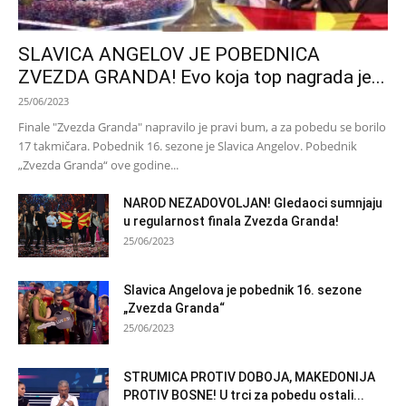
SLAVICA ANGELOV JE POBEDNICA
ZVEZDA GRANDA! Evo koja top nagrada je...
25/06/2023
Finale "Zvezda Granda" napravilo je pravi bum, a za pobedu se borilo
17 takmičara. Pobednik 16. sezone je Slavica Angelov. Pobednik
„Zvezda Granda“ ove godine...
NAROD NEZADOVOLJAN! Gledaoci sumnjaju
u regularnost finala Zvezda Granda!
25/06/2023
Slavica Angelova je pobednik 16. sezone
„Zvezda Granda“
25/06/2023
STRUMICA PROTIV DOBOJA, MAKEDONIJA
PROTIV BOSNE! U trci za pobedu ostali...