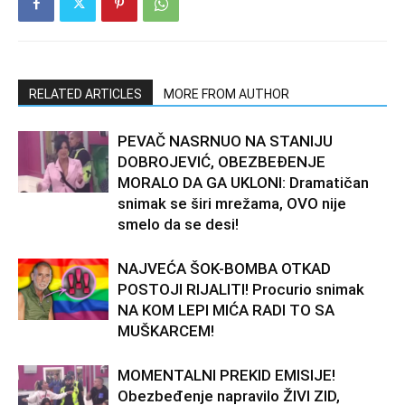
RELATED ARTICLES
MORE FROM AUTHOR
PEVAČ NASRNUO NA STANIJU
DOBROJEVIĆ, OBEZBEĐENJE
MORALO DA GA UKLONI: Dramatičan
snimak se širi mrežama, OVO nije
smelo da se desi!
NAJVEĆA ŠOK-BOMBA OTKAD
POSTOJI RIJALITI! Procurio snimak
NA KOM LEPI MIĆA RADI TO SA
MUŠKARCEM!
MOMENTALNI PREKID EMISIJE!
Obezbeđenje napravilo ŽIVI ZID,