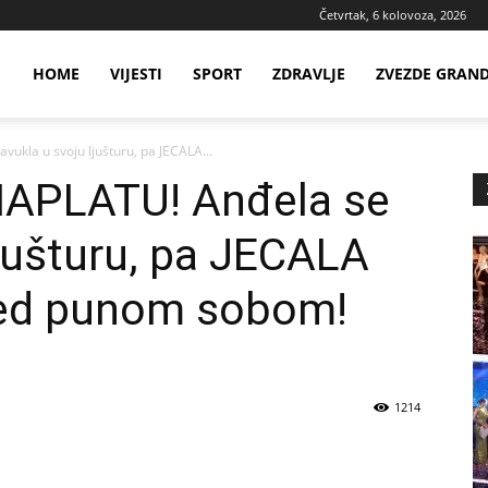
Četvrtak, 6 kolovoza, 2026
ws
HOME
VIJESTI
SPORT
ZDRAVLJE
ZVEZDE GRAN
ukla u svoju ljušturu, pa JECALA...
ia
APLATU! Anđela se
ljušturu, pa JECALA
red punom sobom!
1214