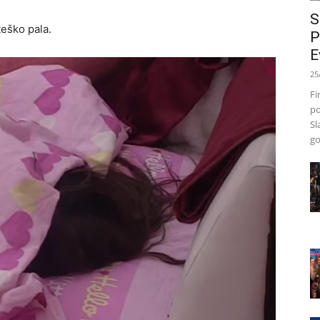
S
eško pala.
P
E
25
Fi
po
Sl
go