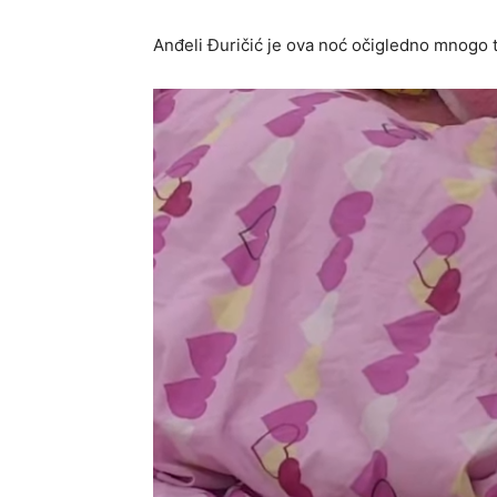
Anđeli Đuričić je ova noć očigledno mnogo t