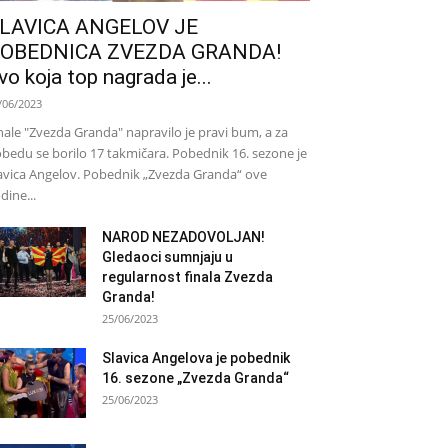
LAVICA ANGELOV JE
OBEDNICA ZVEZDA GRANDA!
vo koja top nagrada je...
/06/2023
nale "Zvezda Granda" napravilo je pravi bum, a za
bedu se borilo 17 takmičara. Pobednik 16. sezone je
avica Angelov. Pobednik „Zvezda Granda“ ove
dine...
NAROD NEZADOVOLJAN!
Gledaoci sumnjaju u
regularnost finala Zvezda
Granda!
25/06/2023
Slavica Angelova je pobednik
16. sezone „Zvezda Granda“
25/06/2023