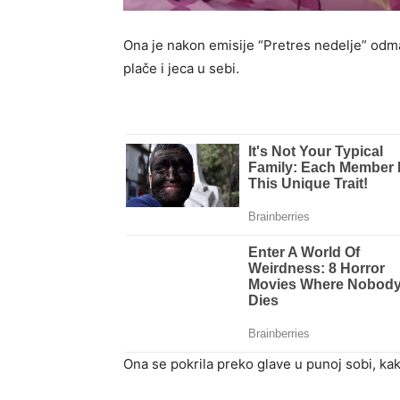
Ona je nakon emisije “Pretres nedelje” odma
plače i jeca u sebi.
Ona se pokrila preko glave u punoj sobi, kak