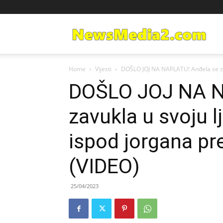
Ne
Home
Vijesti
DOŠLO JOJ NA NAPLATU! Anđela se zav
Med
DOŠLO JOJ NA N
zavukla u svoju 
ispod jorgana p
(VIDEO)
25/04/2023