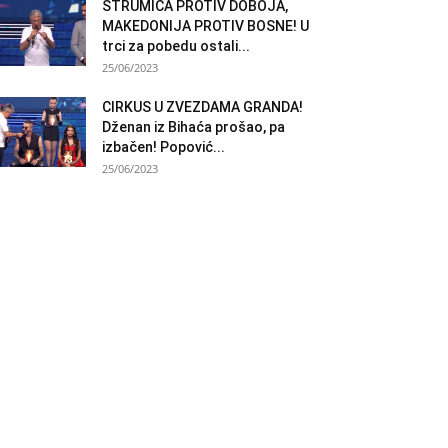
STRUMICA PROTIV DOBOJA,
MAKEDONIJA PROTIV BOSNE! U
trci za pobedu ostali...
25/06/2023
CIRKUS U ZVEZDAMA GRANDA!
Dženan iz Bihaća prošao, pa
izbačen! Popović...
25/06/2023