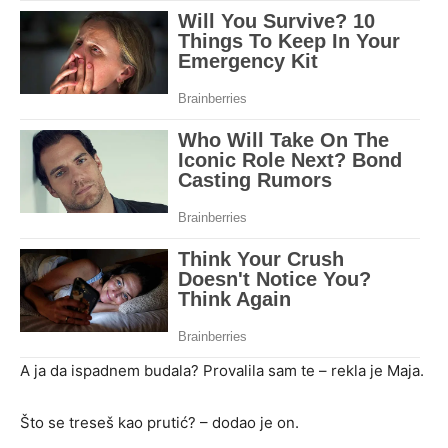
A ja da ispadnem budala? Provalila sam te – rekla je Maja.
Što se treseš kao prutić? – dodao je on.