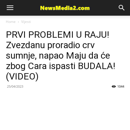
News
Home
Vijesti
PRVI PROBLEMI U RAJU!
Media
Zvezdanu proradio crv
sumnje, napao Maju da će
zbog Cara ispasti BUDALA!
(VIDEO)
25/04/2023
1044