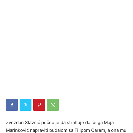
Zvezdan Slavnić počeo je da strahuje da će ga Maja
Marinković napraviti budalom sa Filipom Carem, a ona mu