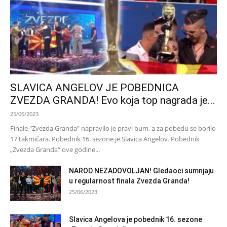
SLAVICA ANGELOV JE POBEDNICA
ZVEZDA GRANDA! Evo koja top nagrada je...
25/06/2023
Finale "Zvezda Granda" napravilo je pravi bum, a za pobedu se borilo
17 takmičara. Pobednik 16. sezone je Slavica Angelov. Pobednik
„Zvezda Granda“ ove godine...
NAROD NEZADOVOLJAN! Gledaoci sumnjaju
u regularnost finala Zvezda Granda!
25/06/2023
Slavica Angelova je pobednik 16. sezone