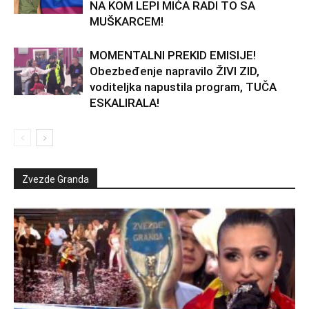
NA KOM LEPI MIĆA RADI TO SA
MUŠKARCEM!
MOMENTALNI PREKID EMISIJE!
Obezbeđenje napravilo ŽIVI ZID,
voditeljka napustila program, TUČA
ESKALIRALA!
Zvezde Granda