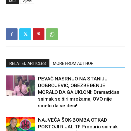
TAGS
vijesti
RELATED ARTICLES
MORE FROM AUTHOR
PEVAČ NASRNUO NA STANIJU
DOBROJEVIĆ, OBEZBEĐENJE
MORALO DA GA UKLONI: Dramatičan
snimak se širi mrežama, OVO nije
smelo da se desi!
NAJVEĆA ŠOK-BOMBA OTKAD
POSTOJI RIJALITI! Procurio snimak