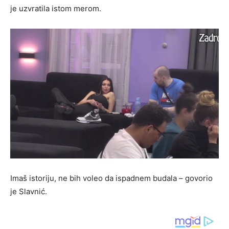
je uzvratila istom merom.
Imaš istoriju, ne bih voleo da ispadnem budala – govorio
je Slavnić.