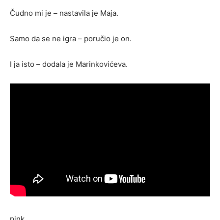
Čudno mi je – nastavila je Maja.
Samo da se ne igra – poručio je on.
I ja isto – dodala je Marinkovićeva.
pink