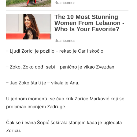
– Ljudi Zorici je pozlilo – rekao je Car i skočio.
– Zoko, Zoko dođi sebi – panično je vikao Zvezdan.
– Jao Zoko šta ti je – vikala je Ana.
U jednom momentu se čuo krik Zorice Marković koji se
prolamao imanjem Zadruge.
Čak se i Ivana Šopić šokirala stanjem kada je ugledala
Zoricu.