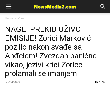
News
Home
Vijesti
NAGLI PREKID UŽIVO
Media
EMISIJE! Zorici Marković
pozlilo nakon svađe sa
Anđelom! Zvezdan panično
vikao, jezivi krici Zorice
prolamali se imanjem!
25/04/2023
1592