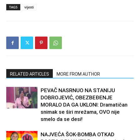
TAGS
vijesti
RELATED ARTICLES
MORE FROM AUTHOR
PEVAČ NASRNUO NA STANIJU
DOBROJEVIĆ, OBEZBEĐENJE
MORALO DA GA UKLONI: Dramatičan
snimak se širi mrežama, OVO nije
smelo da se desi!
NAJVEĆA ŠOK-BOMBA OTKAD