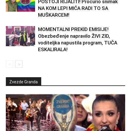
POSTOJI RIJALITI! Procurio snimak
NA KOM LEPI MIĆA RADI TO SA
MUŠKARCEM!
MOMENTALNI PREKID EMISIJE!
Obezbeđenje napravilo ŽIVI ZID,
voditeljka napustila program, TUČA
ESKALIRALA!
Zvezde Granda