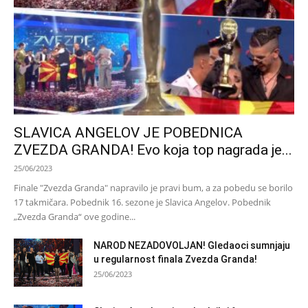
SLAVICA ANGELOV JE POBEDNICA
ZVEZDA GRANDA! Evo koja top nagrada je...
25/06/2023
Finale "Zvezda Granda" napravilo je pravi bum, a za pobedu se borilo
17 takmičara. Pobednik 16. sezone je Slavica Angelov. Pobednik
„Zvezda Granda“ ove godine...
NAROD NEZADOVOLJAN! Gledaoci sumnjaju
u regularnost finala Zvezda Granda!
25/06/2023