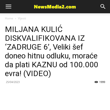
News
Home
Vijesti
MILJANA KULIĆ
Media
DISKVALIFIKOVANA IZ
‘ZADRUGE 6’, Veliki šef
doneo hitnu odluku, moraće
da plati KAZNU od 100.000
evra! (VIDEO)
25/04/2023
1999