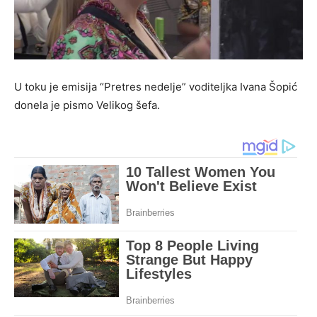
U toku je emisija “Pretres nedelje” voditeljka Ivana Šopić
donela je pismo Velikog šefa.