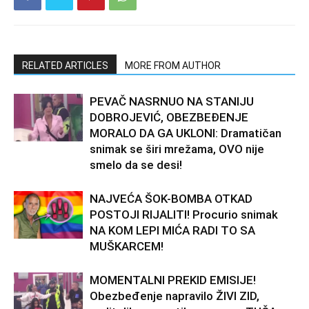
RELATED ARTICLES
MORE FROM AUTHOR
PEVAČ NASRNUO NA STANIJU
DOBROJEVIĆ, OBEZBEĐENJE
MORALO DA GA UKLONI: Dramatičan
snimak se širi mrežama, OVO nije
smelo da se desi!
NAJVEĆA ŠOK-BOMBA OTKAD
POSTOJI RIJALITI! Procurio snimak
NA KOM LEPI MIĆA RADI TO SA
MUŠKARCEM!
MOMENTALNI PREKID EMISIJE!
Obezbeđenje napravilo ŽIVI ZID,