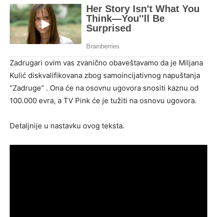
Zadrugari ovim vas zvanično obaveštavamo da je Miljana
Kulić diskvalifikovana zbog samoincijativnog napuštanja
“Zadruge” . Ona će na osovnu ugovora snositi kaznu od
100.000 evra, a TV Pink će je tužiti na osnovu ugovora.
Detaljnije u nastavku ovog teksta.