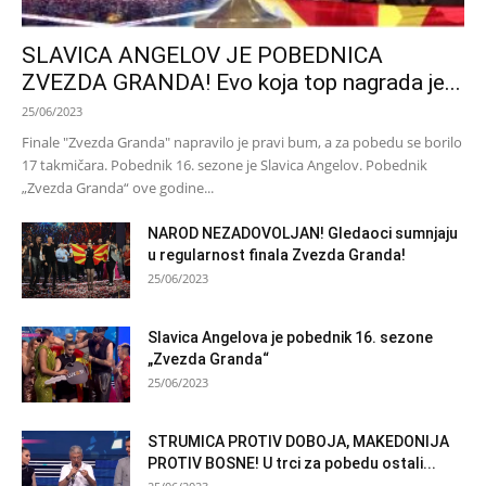
SLAVICA ANGELOV JE POBEDNICA
ZVEZDA GRANDA! Evo koja top nagrada je...
25/06/2023
Finale "Zvezda Granda" napravilo je pravi bum, a za pobedu se borilo
17 takmičara. Pobednik 16. sezone je Slavica Angelov. Pobednik
„Zvezda Granda“ ove godine...
NAROD NEZADOVOLJAN! Gledaoci sumnjaju
u regularnost finala Zvezda Granda!
25/06/2023
Slavica Angelova je pobednik 16. sezone
„Zvezda Granda“
25/06/2023
STRUMICA PROTIV DOBOJA, MAKEDONIJA
PROTIV BOSNE! U trci za pobedu ostali...