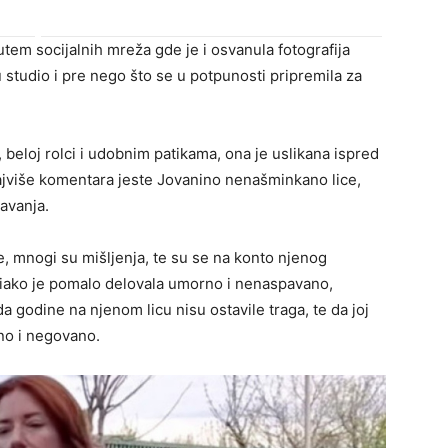
utem socijalnih mreža gde je i osvanula fotografija
studio i pre nego što se u potpunosti pripremila za
beloj rolci i udobnim patikama, ona je uslikana ispred
najviše komentara jeste Jovanino nenašminkano lice,
avanja.
e, mnogi su mišljenja, te su se na konto njenog
 iako je pomalo delovala umorno i nenaspavano,
 godine na njenom licu nisu ostavile traga, te da joj
no i negovano.