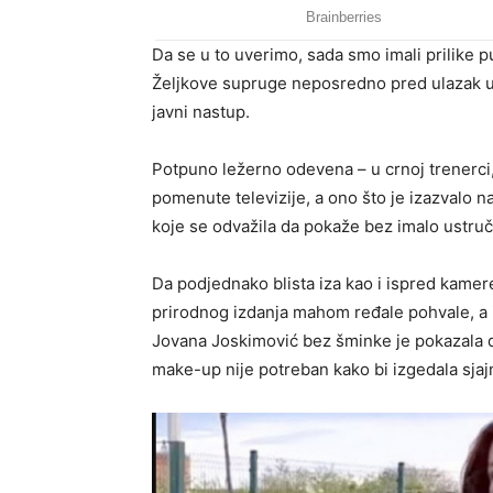
Da se u to uverimo, sada smo imali prilike p
Željkove supruge neposredno pred ulazak u 
javni nastup.
Potpuno ležerno odevena – u crnoj trenerci, 
pomenute televizije, a ono što je izazvalo 
koje se odvažila da pokaže bez imalo ustruč
Da podjednako blista iza kao i ispred kamer
prirodnog izdanja mahom ređale pohvale, a
Jovana Joskimović bez šminke je pokazala da
make-up nije potreban kako bi izgedala sjaj