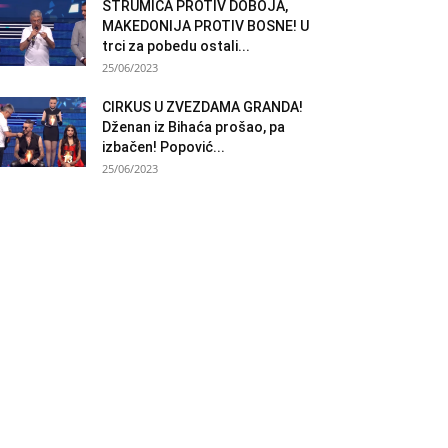
STRUMICA PROTIV DOBOJA,
MAKEDONIJA PROTIV BOSNE! U
trci za pobedu ostali...
25/06/2023
CIRKUS U ZVEZDAMA GRANDA!
Dženan iz Bihaća prošao, pa
izbačen! Popović...
25/06/2023