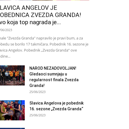
LAVICA ANGELOV JE
OBEDNICA ZVEZDA GRANDA!
vo koja top nagrada je...
/06/2023
nale "Zvezda Granda" napravilo je pravi bum, a za
bedu se borilo 17 takmičara. Pobednik 16. sezone je
avica Angelov. Pobednik „Zvezda Granda“ ove
dine...
NAROD NEZADOVOLJAN!
Gledaoci sumnjaju u
regularnost finala Zvezda
Granda!
25/06/2023
Slavica Angelova je pobednik
16. sezone „Zvezda Granda“
25/06/2023