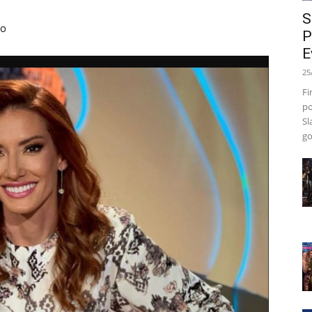
S
ko
P
E
25
Fi
po
Sl
go