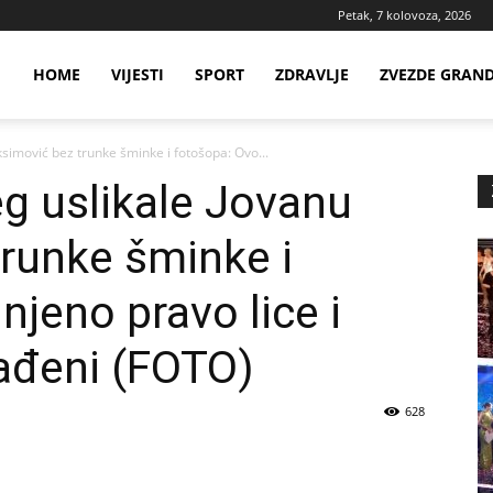
Petak, 7 kolovoza, 2026
ws
HOME
VIJESTI
SPORT
ZDRAVLJE
ZVEZDE GRAN
oksimović bez trunke šminke i fotošopa: Ovo...
ia
eg uslikale Jovanu
runke šminke i
njeno pravo lice i
ađeni (FOTO)
628