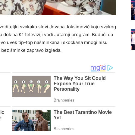
h voditeljki svakako slovi Jovana Joksimović koju svakog
dok na K1 televiziji vodi Jutarnji program. Budući da
tovo uvek tip-top našminkana i skockana mnogi nisu
ć bez šminke zapravo izgleda.