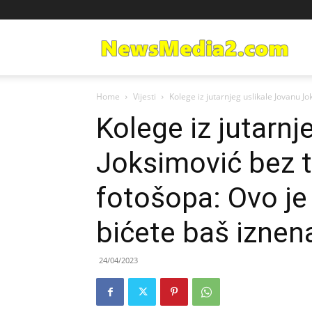
Ne
Home
Vijesti
Kolege iz jutarnjeg uslikale Jovanu J
Med
Kolege iz jutarnj
Joksimović bez t
fotošopa: Ovo je 
bićete baš iznen
24/04/2023