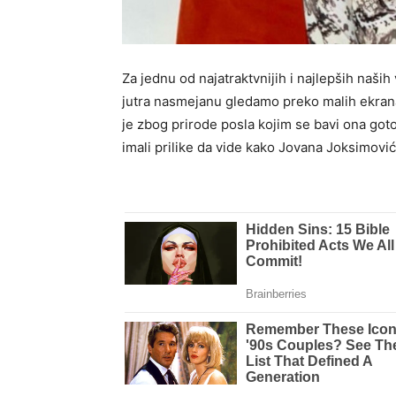
Za jednu od najatraktvnijih i najlepših naši
jutra nasmejanu gledamo preko malih ekrana 
je zbog prirode posla kojim se bavi ona go
imali prilike da vide kako Jovana Joksimovi