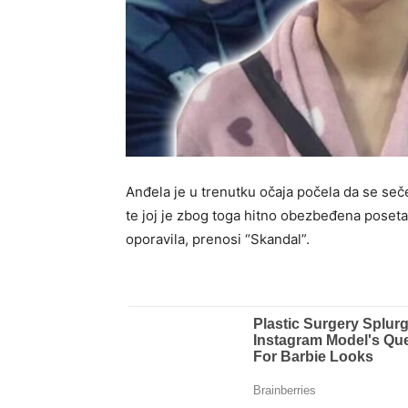
Anđela je u trenutku očaja počela da se seče
te joj je zbog toga hitno obezbeđena poseta 
oporavila, prenosi “Skandal”.