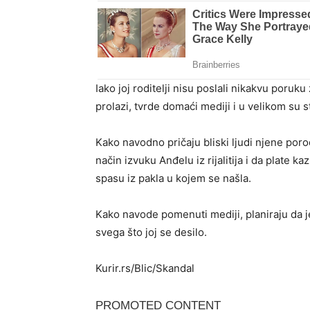
Iako joj roditelji nisu poslali nikakvu poruk
prolazi, tvrde domaći mediji i u velikom su 
Kako navodno pričaju bliski ljudi njene poro
način izvuku Anđelu iz rijalitija i da plate 
spasu iz pakla u kojem se našla.
Kako navode pomenuti mediji, planiraju da 
svega što joj se desilo.
Kurir.rs/Blic/Skandal