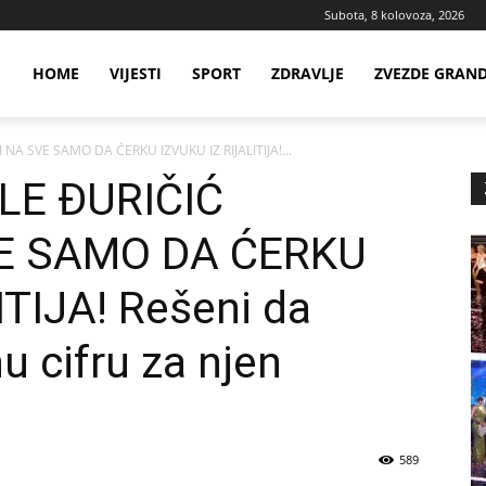
Subota, 8 kolovoza, 2026
ws
HOME
VIJESTI
SPORT
ZDRAVLJE
ZVEZDE GRAN
NA SVE SAMO DA ĆERKU IZVUKU IZ RIJALITIJA!...
ia
LE ĐURIČIĆ
E SAMO DA ĆERKU
TIJA! Rešeni da
u cifru za njen
589