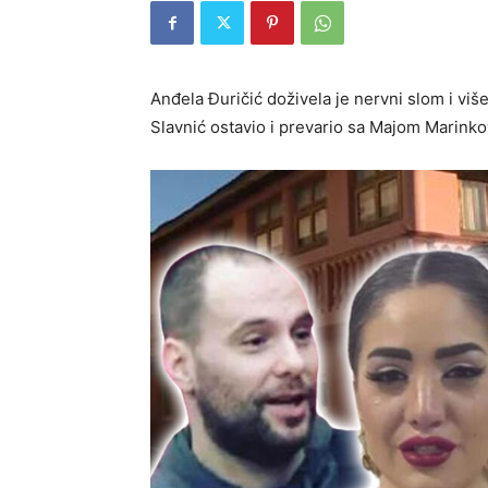
Anđela Đuričić doživela je nervni slom i viš
Slavnić ostavio i prevario sa Majom Marinko