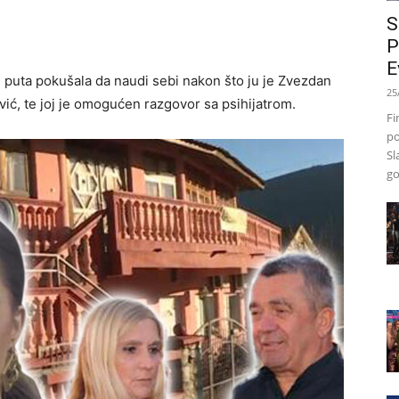
S
P
E
e puta pokušala da naudi sebi nakon što ju je Zvezdan
25
vić, te joj je omogućen razgovor sa psihijatrom.
Fi
po
Sl
go