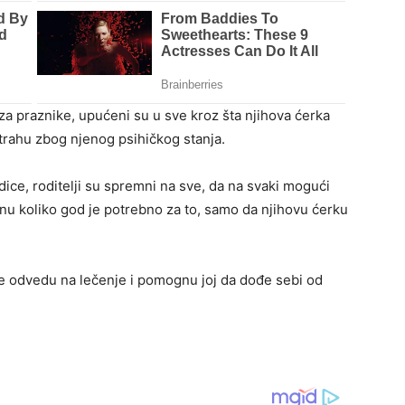
u za praznike, upućeni su u sve kroz šta njihova ćerka
strahu zbog njenog psihičkog stanja.
dice, roditelji su spremni na sve, da na svaki mogući
kaznu koliko god je potrebno za to, samo da njihovu ćerku
je odvedu na lečenje i pomognu joj da dođe sebi od