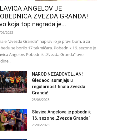
LAVICA ANGELOV JE
OBEDNICA ZVEZDA GRANDA!
vo koja top nagrada je...
/06/2023
nale "Zvezda Granda" napravilo je pravi bum, a za
bedu se borilo 17 takmičara. Pobednik 16. sezone je
avica Angelov. Pobednik „Zvezda Granda“ ove
dine...
NAROD NEZADOVOLJAN!
Gledaoci sumnjaju u
regularnost finala Zvezda
Granda!
25/06/2023
Slavica Angelova je pobednik
16. sezone „Zvezda Granda“
25/06/2023