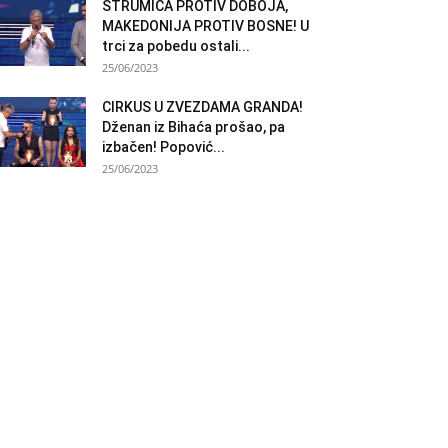
STRUMICA PROTIV DOBOJA,
MAKEDONIJA PROTIV BOSNE! U
trci za pobedu ostali...
25/06/2023
CIRKUS U ZVEZDAMA GRANDA!
Dženan iz Bihaća prošao, pa
izbačen! Popović...
25/06/2023