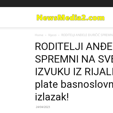
Ne
Home
Vijesti
RODITELJI ANĐELE ĐURIČIĆ SPREMNI 
Med
RODITELJI ANĐE
SPREMNI NA SV
IZVUKU IZ RIJALI
plate basnoslovn
izlazak!
24/04/2023