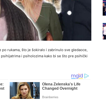
 po rukama, što je šokiralo i zabrinulo sve gledaoce,
psihijatrima i psiholozima kako bi se što pre psihički