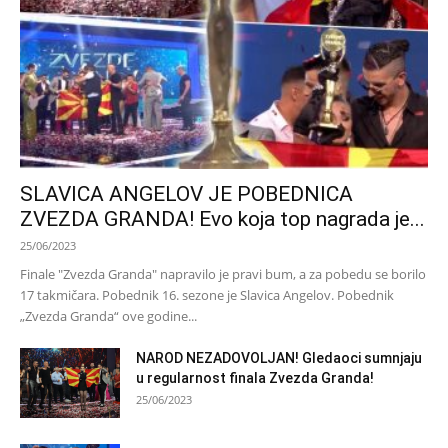
SLAVICA ANGELOV JE POBEDNICA
ZVEZDA GRANDA! Evo koja top nagrada je...
25/06/2023
Finale "Zvezda Granda" napravilo je pravi bum, a za pobedu se borilo
17 takmičara. Pobednik 16. sezone je Slavica Angelov. Pobednik
„Zvezda Granda“ ove godine...
NAROD NEZADOVOLJAN! Gledaoci sumnjaju
u regularnost finala Zvezda Granda!
25/06/2023