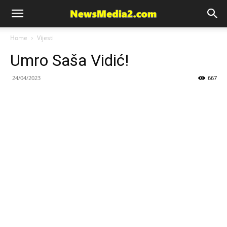
News
Home
Vijesti
Umro Saša Vidić!
Media
24/04/2023
667