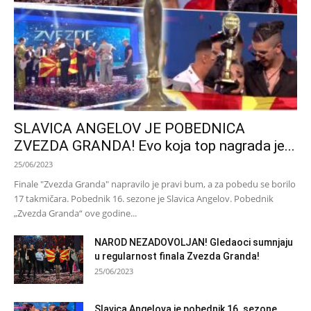
SLAVICA ANGELOV JE POBEDNICA
ZVEZDA GRANDA! Evo koja top nagrada je...
25/06/2023
Finale "Zvezda Granda" napravilo je pravi bum, a za pobedu se borilo
17 takmičara. Pobednik 16. sezone je Slavica Angelov. Pobednik
„Zvezda Granda“ ove godine...
NAROD NEZADOVOLJAN! Gledaoci sumnjaju
u regularnost finala Zvezda Granda!
25/06/2023
Slavica Angelova je pobednik 16. sezone