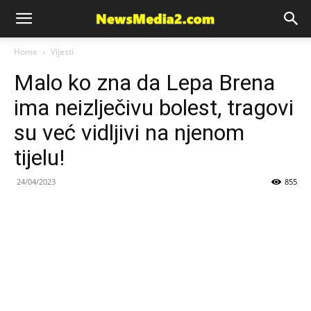
News
Home
Vijesti
Malo ko zna da Lepa Brena
Media
ima neizlječivu bolest, tragovi
su već vidljivi na njenom
tijelu!
24/04/2023
855