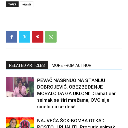
TAGS
vijesti
RELATED ARTICLES
MORE FROM AUTHOR
PEVAČ NASRNUO NA STANIJU
DOBROJEVIĆ, OBEZBEĐENJE
MORALO DA GA UKLONI: Dramatičan
snimak se širi mrežama, OVO nije
smelo da se desi!
NAJVEĆA ŠOK-BOMBA OTKAD
POSTOJI RIJALITI! Procurio snimak