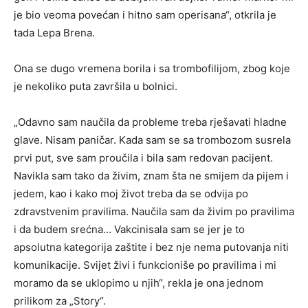
je bio veoma povećan i hitno sam operisana“, otkrila je
tada Lepa Brena.
Ona se dugo vremena borila i sa trombofilijom, zbog koje
je nekoliko puta završila u bolnici.
„Odavno sam naučila da probleme treba rješavati hladne
glave. Nisam paničar. Kada sam se sa trombozom susrela
prvi put, sve sam proučila i bila sam redovan pacijent.
Navikla sam tako da živim, znam šta ne smijem da pijem i
jedem, kao i kako moj život treba da se odvija po
zdravstvenim pravilima. Naučila sam da živim po pravilima
i da budem srećna… Vakcinisala sam se jer je to
apsolutna kategorija zaštite i bez nje nema putovanja niti
komunikacije. Svijet živi i funkcioniše po pravilima i mi
moramo da se uklopimo u njih“, rekla je ona jednom
prilikom za „Story“.