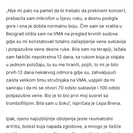
„Nije mi palo na pamet da bi trebalo da prekinem koncert,
prebacila sam mikrofon u lijevu ruku, a desnu podigla
gore i ona je dobila normalnu boju. Čim sam se vratila u
Beograd otišla sam na VMA na pregled krvnih sudova
gdje su mi konstatovali totalno začepljenje vene suklavije
i potpazušne vene desne ruke. Bila sam na terapiji, ležala
sam faktički nepokretna 12 dana, sa rukom koja je stajala
u jednom položaju, tu su me hranili, pojili, to mi je bilo
prvih 12 dana nekakvog odmora gdje su, zahvaljujući
zaista velikom timu stručnjaka na VMA, uspjeli da mi
saniraju i da mi se otvori 70 odsto suklavije i 100 odsto
potpazušne vene. Bio je to bio prvi moj susret sa
trombofilijom. Bila sam u šoku“, ispričala je Lepa Brena.
Ipak, njeno najozbiljnije oboljenje jeste reumatodni
artritis, bolest koja napada zglobove, a mnogo je češće