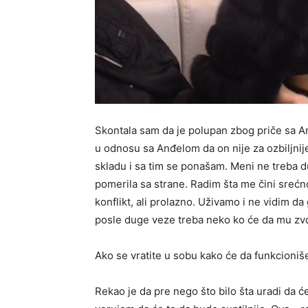
Skontala sam da je polupan zbog priče sa An
u odnosu sa Anđelom da on nije za ozbiljnije
skladu i sa tim se ponašam. Meni ne treba d
pomerila sa strane. Radim šta me čini sreć
konflikt, ali prolazno. Uživamo i ne vidim da
posle duge veze treba neko ko će da mu zvoc
Ako se vratite u sobu kako će da funkcioni
Rekao je da pre nego što bilo šta uradi da ć