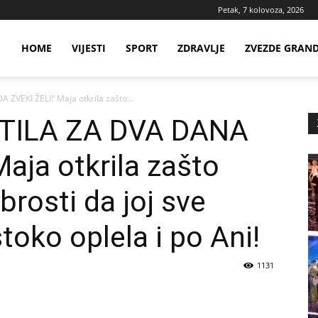
Petak, 7 kolovoza, 2026
ws
HOME
VIJESTI
SPORT
ZDRAVLJE
ZVEZDE GRAN
VEKI ŽELI!’ Maja otkrila zašto...
ia
TILA ZA DVA DANA
aja otkrila zašto
rosti da joj sve
toko oplela i po Ani!
1131