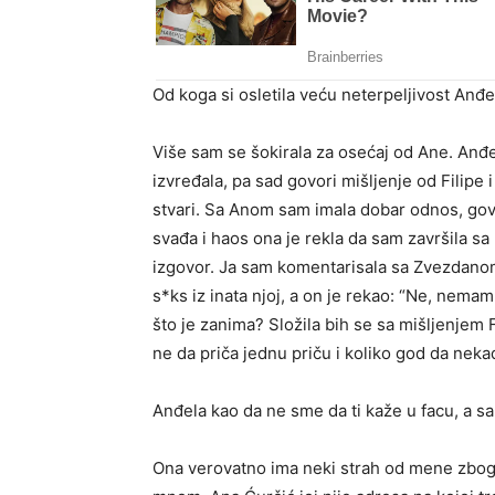
Od koga si osletila veću neterpeljivost Anđe
Više sam se šokirala za osećaj od Ane. Anđela
izvređala, pa sad govori mišljenje od Filipe
stvari. Sa Anom sam imala dobar odnos, go
svađa i haos ona je rekla da sam završila s
izgovor. Ja sam komentarisala sa Zvezdanom
s*ks iz inata njoj, a on je rekao: “Ne, nemam
što je zanima? Složila bih se sa mišljenjem 
ne da priča jednu priču i koliko god da neka
Anđela kao da ne sme da ti kaže u facu, a sa
Ona verovatno ima neki strah od mene zbog m