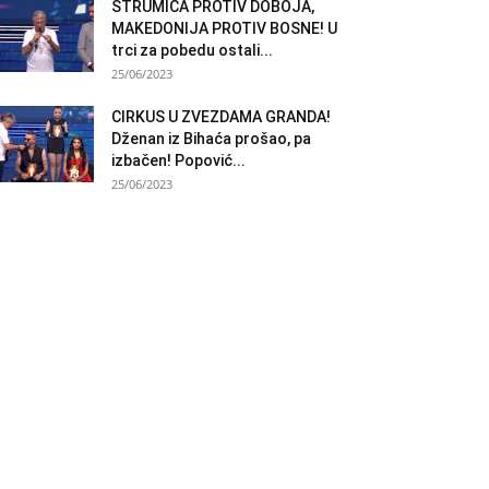
STRUMICA PROTIV DOBOJA,
MAKEDONIJA PROTIV BOSNE! U
trci za pobedu ostali...
25/06/2023
CIRKUS U ZVEZDAMA GRANDA!
Dženan iz Bihaća prošao, pa
izbačen! Popović...
25/06/2023