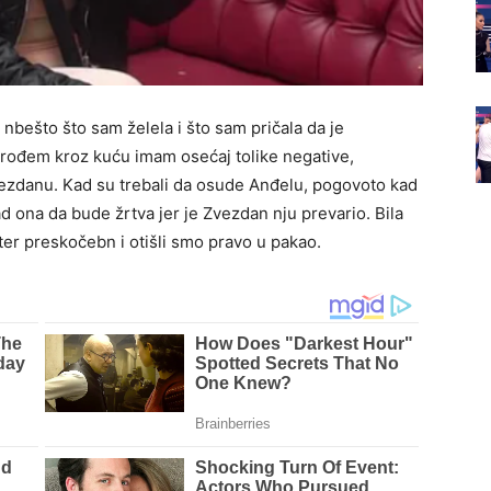
nbešto što sam želela i što sam pričala da je
prođem kroz kuću imam osećaj tolike negative,
vezdanu. Kad su trebali da osude Anđelu, pogovoto kad
ad ona da bude žrtva jer je Zvezdan nju prevario. Bila
fter preskočebn i otišli smo pravo u pakao.