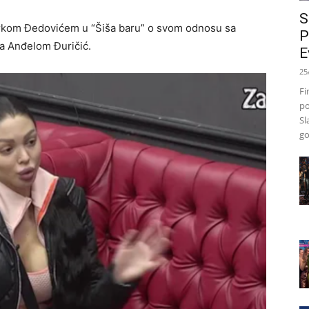
S
Markom Đedovićem u “Šiša baru” o svom odnosu sa
P
a Anđelom Đuričić.
E
25
Fi
po
Sl
go