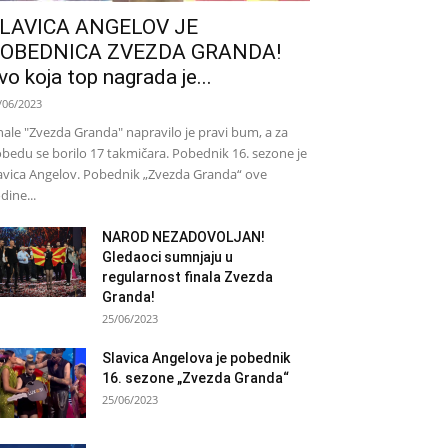
LAVICA ANGELOV JE
OBEDNICA ZVEZDA GRANDA!
vo koja top nagrada je...
/06/2023
nale "Zvezda Granda" napravilo je pravi bum, a za
bedu se borilo 17 takmičara. Pobednik 16. sezone je
avica Angelov. Pobednik „Zvezda Granda“ ove
dine...
NAROD NEZADOVOLJAN!
Gledaoci sumnjaju u
regularnost finala Zvezda
Granda!
25/06/2023
Slavica Angelova je pobednik
16. sezone „Zvezda Granda“
25/06/2023