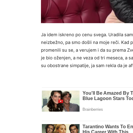
Ja idem iskreno po cenu svega. Uradila sam 
neizbežno, pa smo došli na moje reči. Kad 
promenili su se, a verujem i da su prema Z
je bio oženjen, a ne veza od tri meseca, a s
su obostrane simpatije, ja sam rekla da je a