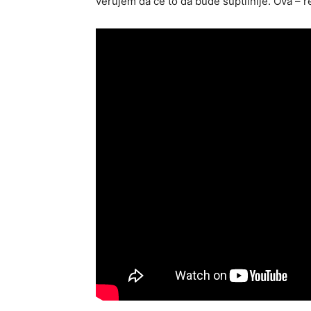
verujem da će to da bude suptilnije. Ova – re