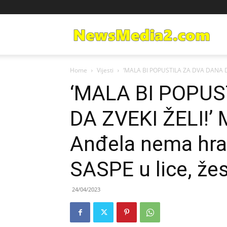
Ne
Home
Vijesti
‘MALA BI POPUSTILA ZA DVA DANA DA Z
Med
‘MALA BI POPUS
DA ZVEKI ŽELI!’ M
Anđela nema hrab
SASPE u lice, žes
24/04/2023