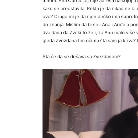
mnom. Ana Ćurčić joj nije adresa na kojoj tre
kako se predstavila. Rekla je da nikad ne bi
ovo? Drago mi je da njen dečko ima suprotno 
do znanja. Mislim da bi se i Ana i Anđela po
dva dana da Zveki to želi, za Anu malo više 
gleda Zvezdana tim očima šta sam ja kriva? 
Šta će da se dešava sa Zvezdanom?