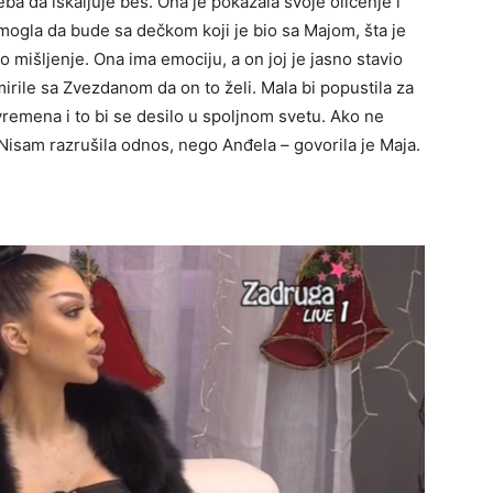
ba da iskaljuje bes. Ona je pokazala svoje oličenje i
 mogla da bude sa dečkom koji je bio sa Majom, šta je
mišljenje. Ona ima emociju, a on joj je jasno stavio
mirile sa Zvezdanom da on to želi. Mala bi popustila za
vremena i to bi se desilo u spoljnom svetu. Ako ne
Nisam razrušila odnos, nego Anđela – govorila je Maja.