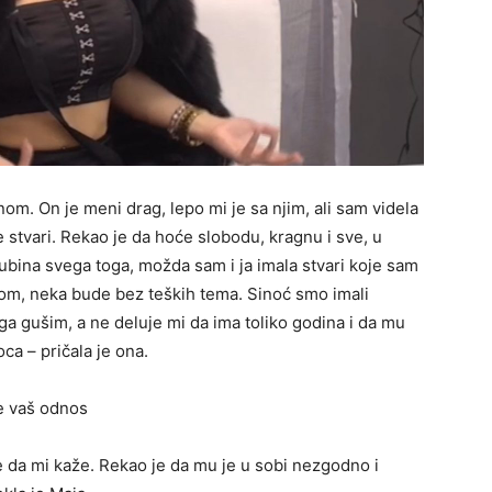
om. On je meni drag, lepo mi je sa njim, ali sam videla
 stvari. Rekao je da hoće slobodu, kragnu i sve, u
ubina svega toga, možda sam i ja imala stvari koje sam
nom, neka bude bez teških tema. Sinoć smo imali
 ga gušim, a ne deluje mi da ima toliko godina i da mu
a – pričala je ona.
še vaš odnos
e da mi kaže. Rekao je da mu je u sobi nezgodno i