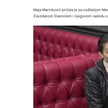
Maja Marinković pirčala je sa voditeljom 
Zvezdanom Slavnićem i njegovom raskidu s