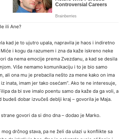
le ili Ane?
 kad je to ujutro upala, napravila je haos i indiretno
 i Miće i kogu da razumem i zna da kaže iskreno neke
vori da nema emocije prema Zvezdanu, a kad se desila
a njom. Više nemamo komunikaciju i to je bio samo
, ali ona mu je prebacila nešto za mene kako on ima
 iz inata, imam jer tako osećam”. Ako te ne interesuje,
Filipa da bi sve imalo poentu samo da kaže da ga voli, a
d budeš dobar izvučeš deblji kraj – govorila je Maja.
 strane govori da si dno dna – dodao je Marko.
og drčnog stava, pa ne želi da ulazi u konflikte sa