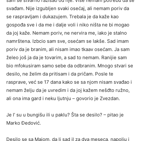
sam se stvarno razišao od nje. Više nemam potrebu da se
svađam. Nije izgubljen svaki osećaj, ali nemam poriv da
se raspravljam i dukazujem. Trebala je da kaže kao
gospođa sve i da me i dalje voli i niko ništa ne bi mogao
da joj kaže. Nemam poriv, ne nervira me, iako je stalno
namrštena. Izbcio sam sve, osećam se lakše. Sad imam
poriv da je branim, ali nisam imao tkaav osećam. Ja sam
želeo još ja da je tovarim, a sad to nemam. Ranijie sam
bio mfokusiram samo sebe da odbranim. Mnogo stvari se
desilo, ne želim da pritisam i da pričam. Posle te
rasprave, već se 17 dana kako se sa njom nisam svađao i
nemam želju da je uvredim i da joj kažem nešđto ružno,
ali ona ima gard i neku ljutnju – govorio je Zvezdan.
Je l’ su u bungišu ili u paklu? Šta se desilo? – pitao je
Marko Đedović.
Desilo se sa Majom, da li sad il za dva meseca, napolju i