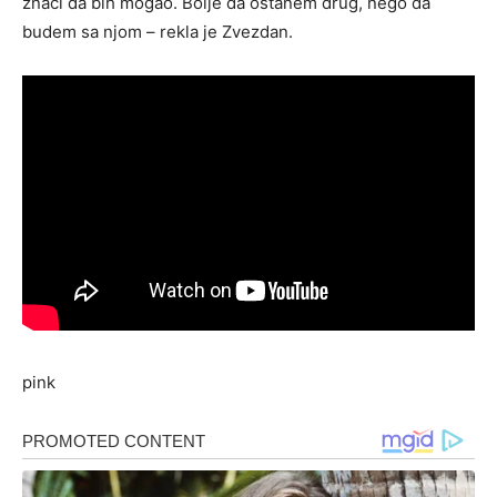
znači da bih mogao. Bolje da ostanem drug, nego da
budem sa njom – rekla je Zvezdan.
pink