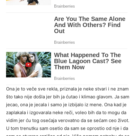
Ona je to veče sve rekla, priznala je neke stvari i ne znam
što tako nije došla jer bih ja ćutao i klimao glavom. Ja sam
jecao, ona je jecala i samo je izbijalo iz mene. Ona kad je
zaplakala i izgovarala neke reči, voleo bih da to mogu da
vidim jer ću tog osećaja verovatno da se sećam ceo život.
U tom trenutku sam osetio da sam se oprostio od nje i da