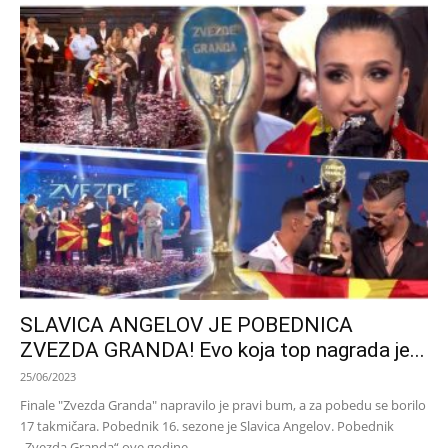
SLAVICA ANGELOV JE POBEDNICA
ZVEZDA GRANDA! Evo koja top nagrada je...
25/06/2023
Finale "Zvezda Granda" napravilo je pravi bum, a za pobedu se borilo
17 takmičara. Pobednik 16. sezone je Slavica Angelov. Pobednik
„Zvezda Granda“ ove godine...