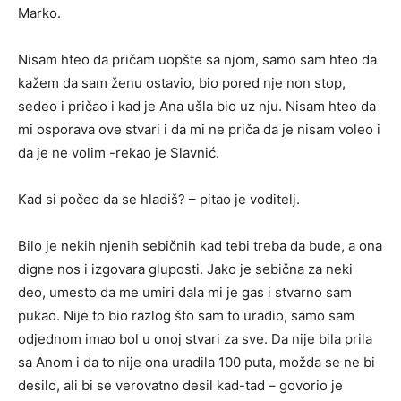
Marko.
Nisam hteo da pričam uopšte sa njom, samo sam hteo da
kažem da sam ženu ostavio, bio pored nje non stop,
sedeo i pričao i kad je Ana ušla bio uz nju. Nisam hteo da
mi osporava ove stvari i da mi ne priča da je nisam voleo i
da je ne volim -rekao je Slavnić.
Kad si počeo da se hladiš? – pitao je voditelj.
Bilo je nekih njenih sebičnih kad tebi treba da bude, a ona
digne nos i izgovara gluposti. Jako je sebična za neki
deo, umesto da me umiri dala mi je gas i stvarno sam
pukao. Nije to bio razlog što sam to uradio, samo sam
odjednom imao bol u onoj stvari za sve. Da nije bila prila
sa Anom i da to nije ona uradila 100 puta, možda se ne bi
desilo, ali bi se verovatno desil kad-tad – govorio je