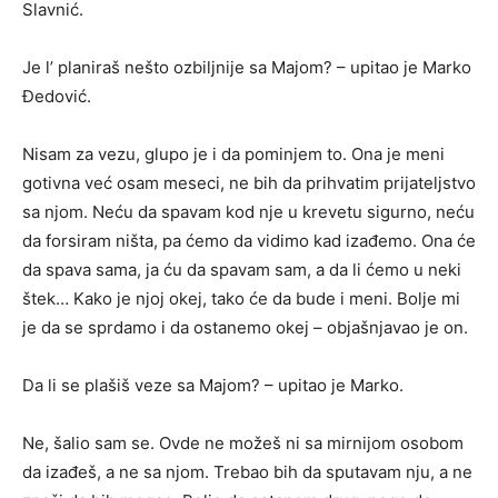
Slavnić.
Je l’ planiraš nešto ozbiljnije sa Majom? – upitao je Marko
Đedović.
Nisam za vezu, glupo je i da pominjem to. Ona je meni
gotivna već osam meseci, ne bih da prihvatim prijateljstvo
sa njom. Neću da spavam kod nje u krevetu sigurno, neću
da forsiram ništa, pa ćemo da vidimo kad izađemo. Ona će
da spava sama, ja ću da spavam sam, a da li ćemo u neki
štek… Kako je njoj okej, tako će da bude i meni. Bolje mi
je da se sprdamo i da ostanemo okej – objašnjavao je on.
Da li se plašiš veze sa Majom? – upitao je Marko.
Ne, šalio sam se. Ovde ne možeš ni sa mirnijom osobom
da izađeš, a ne sa njom. Trebao bih da sputavam nju, a ne