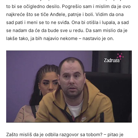
to bi se očigledno desilo. Pogrešio sam i mislim da je ovo
najkreće što se tiče Anđele, patnje i boli. Vidim da ona
sad pati i meni se to ne sviđa. Ona bi otišla i lupala, a sad
se nadam da će da bude sve u redu. Da sam mislio da je
lakše tako, ja bih najavio nekome – nastavio je on.
Zašto misliš da je odbila razgovor sa tobom? – pitao je