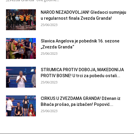
NAROD NEZADOVOLJAN! Gledaoci sumnjaju
u regularnost finala Zvezda Granda!
25/06/2023
Slavica Angelova je pobednik 16. sezone
„Zvezda Granda“
25/06/2023
STRUMICA PROTIV DOBOJA, MAKEDONIJA
PROTIV BOSNE! U trci za pobedu ostali...
25/06/2023
CIRKUS U ZVEZDAMA GRANDA! Dženan iz
Bihaća prošao, pa izbačen! Popović...
25/06/2023