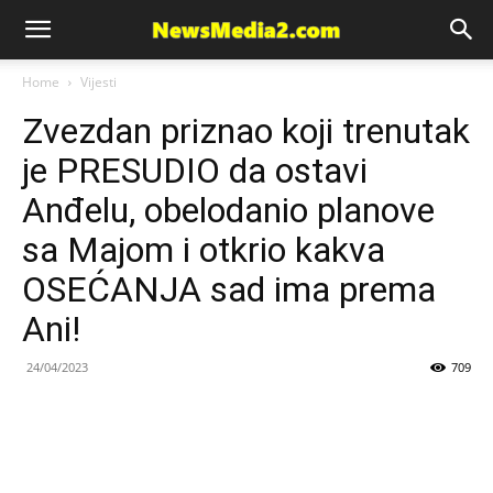
News
Home
Vijesti
Zvezdan priznao koji trenutak
Media
je PRESUDIO da ostavi
Anđelu, obelodanio planove
sa Majom i otkrio kakva
OSEĆANJA sad ima prema
Ani!
24/04/2023
709