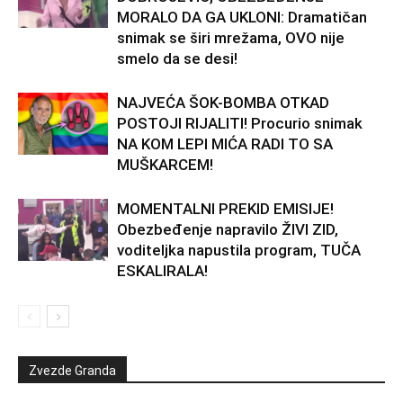
MORALO DA GA UKLONI: Dramatičan
snimak se širi mrežama, OVO nije
smelo da se desi!
NAJVEĆA ŠOK-BOMBA OTKAD
POSTOJI RIJALITI! Procurio snimak
NA KOM LEPI MIĆA RADI TO SA
MUŠKARCEM!
MOMENTALNI PREKID EMISIJE!
Obezbeđenje napravilo ŽIVI ZID,
voditeljka napustila program, TUČA
ESKALIRALA!
Zvezde Granda