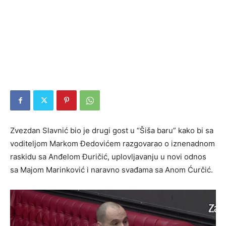
Zvezdan Slavnić bio je drugi gost u “Šiša baru” kako bi sa
voditeljom Markom Đedovićem razgovarao o iznenadnom
raskidu sa Anđelom Đuričić, uplovljavanju u novi odnos
sa Majom Marinković i naravno svađama sa Anom Ćurčić.