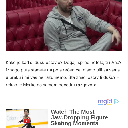
Kako je kad si dušu ostavio? Dogaj ispred hotela, ti i Ana?
Mnogo puta stanete na pola rečenice, nismo bili sa vama
u braku i mi vas ne razumemo. Šta znači ostaviti dušu? –
rekao je Marko na samom početku razgovora.