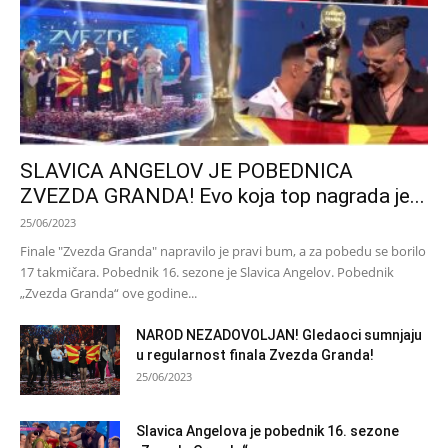
SLAVICA ANGELOV JE POBEDNICA
ZVEZDA GRANDA! Evo koja top nagrada je...
25/06/2023
Finale "Zvezda Granda" napravilo je pravi bum, a za pobedu se borilo
17 takmičara. Pobednik 16. sezone je Slavica Angelov. Pobednik
„Zvezda Granda“ ove godine...
NAROD NEZADOVOLJAN! Gledaoci sumnjaju
u regularnost finala Zvezda Granda!
25/06/2023
Slavica Angelova je pobednik 16. sezone