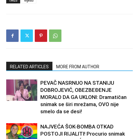
TAGS
vijesti
RELATED ARTICLES
MORE FROM AUTHOR
PEVAČ NASRNUO NA STANIJU
DOBROJEVIĆ, OBEZBEĐENJE
MORALO DA GA UKLONI: Dramatičan
snimak se širi mrežama, OVO nije
smelo da se desi!
NAJVEĆA ŠOK-BOMBA OTKAD
POSTOJI RIJALITI! Procurio snimak