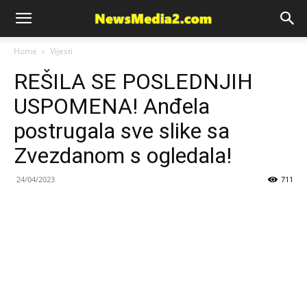
News
Home
Vijesti
REŠILA SE POSLEDNJIH
Media
USPOMENA! Anđela
postrugala sve slike sa
Zvezdanom s ogledala!
24/04/2023
711