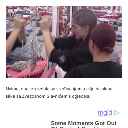
Naime, ona je krenula sa sređivanjem u cilju da skine
slike sa Zvezdanom Slavnićem s ogledala.