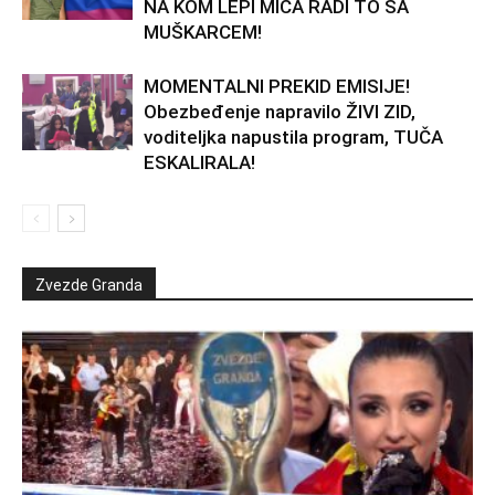
NA KOM LEPI MIĆA RADI TO SA
MUŠKARCEM!
MOMENTALNI PREKID EMISIJE!
Obezbeđenje napravilo ŽIVI ZID,
voditeljka napustila program, TUČA
ESKALIRALA!
Zvezde Granda